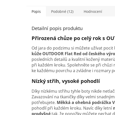
Popis
Podobné (12)
Hodnocení
Detailní popis produktu
Přirozená chůze po celý rok s O
Od jara do podzimu si můžete užívat poci
kůže OUTDOOR Flat Red od českého výrob
posledních detailů a kvalitní kožený materi
při každém kroku. Spolehněte se při chůzi
ke každému povrchu a zvládne i rozmary p
Nízký střih, vysoké pohodlí
Díky nízkému střihu tyhle boty nikde netlač
Zavazování na tkaničky díky velmi snadným
potřebujete.
Měkká a ohebná podrážka V
pohodlí při každém kroku. Navíc díky letní
prodyšné
tak, že ponožky můžete nechat 