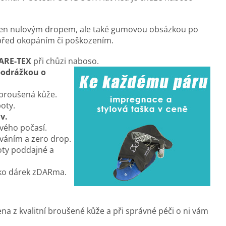
ejen nulovým dropem, ale také gumovou obsázkou po
před okopáním či poškozením.
ARE-TEX
při chůzi naboso.
odrážkou o
 broušená kůže.
oty.
v.
ivého počasí.
váním a zero drop.
oty poddajné a
ko dárek zDARma.
a z kvalitní broušené kůže a při správné péči o ni vám