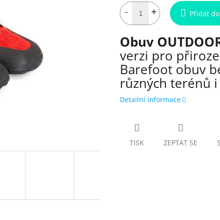
Přidat do
Obuv OUTDOOR S
verzi pro přiroz
Barefoot obuv b
různých terénů i
Detailní informace
TISK
ZEPTAT SE