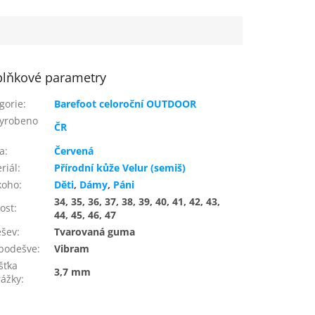
5
hvězdiček.
lňkové parametry
gorie
:
Barefoot celoroční OUTDOOR
yrobeno
ČR
a
:
Červená
riál
:
Přírodní kůže Velur (semiš)
koho
:
Děti
,
Dámy
,
Páni
34, 35, 36, 37, 38, 39, 40, 41, 42, 43,
kost
:
44, 45, 46, 47
ešev
:
Tvarovaná guma
podešve
:
Vibram
šťka
3,7 mm
ážky
: