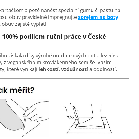
t kartáčkem a poté nanést speciální gumu či pastu na
osti obuv pravidelně impregnujte
sprejem na boty
.
obuv zajisté vyplatí.
e 100% podílem ruční práce v České
blibu získala díky výrobě outdoorových bot a lezeček.
ely z veganského mikrovlákenného semiše. Vaším
y, které vynikají
lehkostí
,
vzdušností
a odolností.