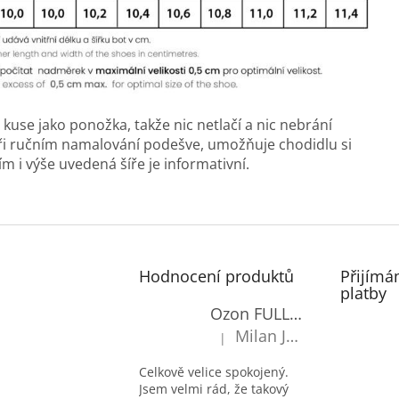
use jako ponožka, takže nic netlačí a nic nebrání
při ručním namalování podešve, umožňuje chodidlu si
m i výše uvedená šíře je informativní.
Hodnocení produktů
Přijímá
platby
Ozon FULL-OXY antimicrobial
Milan Janecký
|
Hodnocení produktu je 5 z 5 hv
Celkově velice spokojený.
Jsem velmi rád, že takový