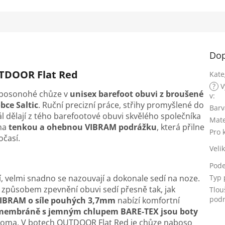
Dop
UTDOOR Flat Red
Kate
?
V
t bosonohé chůze v
unisex barefoot obuvi z broušené
v
:
ce Saltic
. Ruční precizní práce, střihy promyšlené do
Barv
ál dělají z tého barefootové obuvi skvělého společníka
Mate
 na
tenkou a ohebnou VIBRAM podrážku
, která přilne
Pro 
očasí.
Veli
Pod
Typ 
í, velmi snadno se nazouvají a dokonale sedí na noze.
 způsobem zpevnění obuvi sedí přesně tak, jak
Tlou
podr
IBRAM o síle pouhých 3,7mm
nabízí komfortní
membráně s jemným chlupem BARE-TEX
jsou boty
doma. V botech OUTDOOR Flat Red je chůze naboso