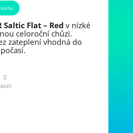
 košíku
altic Flat – Red
v nízké
enou celoroční chůzi.
ez zateplení vhodná do
 počasí.
SDÍLET