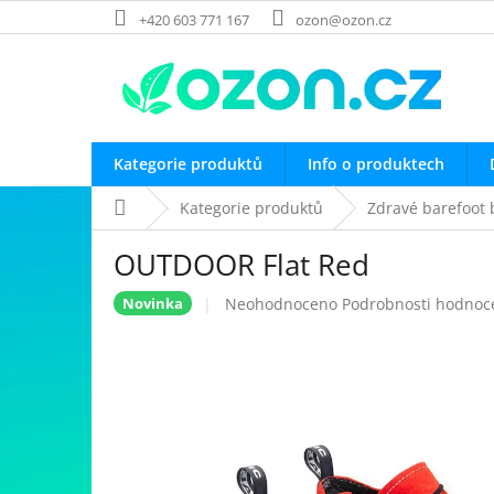
Přejít
+420 603 771 167
ozon@ozon.cz
na
obsah
Kategorie produktů
Info o produktech
Domů
Kategorie produktů
Zdravé barefoot 
OUTDOOR Flat Red
Průměrné
Neohodnoceno
Podrobnosti hodnoc
Novinka
hodnocení
produktu
je
0,0
z
5
hvězdiček.