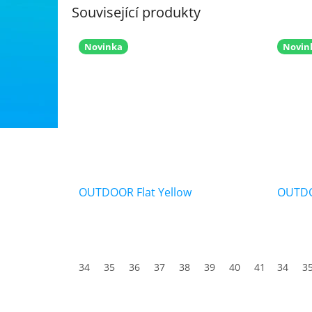
Související produkty
Novinka
Novin
OUTDOOR Flat Yellow
OUTDO
34
35
36
37
38
39
40
41
34
42
3
4