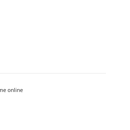
me online
ězdiček.