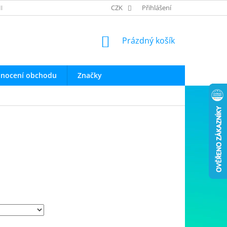
INFO O PRODUKTECH
OBCHODNÍ PODMÍNKY
CZK
Přihlášení
OCHRANA OSOB
NÁKUPNÍ
Prázdný košík
KOŠÍK
nocení obchodu
Značky