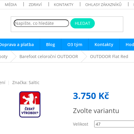
MÉDIA
ZDRAVÍ
KONTAKTY
OHLASY ZÁKAZNÍKŮ
HLEDAT
Doprava a platba
Blog
O3 tým
Kontakty
Hod
boty
Barefoot celoroční OUTDOOR
OUTDOOR Flat Red
ení
Značka:
Saltic
3.750 Kč
Měrná
Zvolte variantu
cena:
Velikost