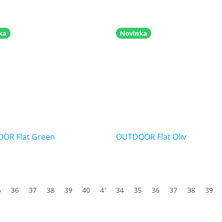
ka
Novinka
OR Flat Green
OUTDOOR Flat Oliv
5
3
36
44
37
45
38
46
39
47
40
41
34
42
35
43
36
44
37
45
38
46
39
47