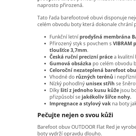
naprosto přirozená.
Tato řada barefootové obuvi disponuje n
celém obvodu boty která dokonale chrání 
Funkční letní
prodyšná membrána B
Přirozený styk s povchem s
VIBRAM p
tloušťce 3,7mm
.
Česká ruční precizní práce
a kvalitní
Gumová obsázka
po celém obvodu b
Celoroční nezateplená barefoot obu
Vhodné do
různých terénů
i nepřízn
Nízký pohodlný
unisex střih
se šněro
Díky
šití z jednoho kusu kůže
jsou b
přizpůsobí se
jakékoliv šířce nohy.
Impregnace a stylový vak
na boty ja
Pečujte nejen o svou kůži
Barefoot obuv OUTDOOR Flat Red je vyroben
boty vydrží opravdu dlouho.