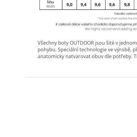
Všechny boty OUTDOOR jsou šité v jednom k
pohybu. Speciální technologie ve výrobě, 
anatomicky natvarovat obuv dle potřeby. Tí
Z
á
p
a
t
í