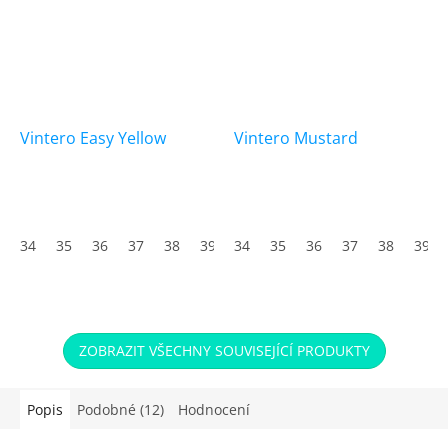
Vintero Easy Yellow
Vintero Mustard
34
35
36
37
38
39
34
40
35
41
36
42
37
43
38
44
39
45
ZOBRAZIT VŠECHNY SOUVISEJÍCÍ PRODUKTY
Popis
Podobné (12)
Hodnocení