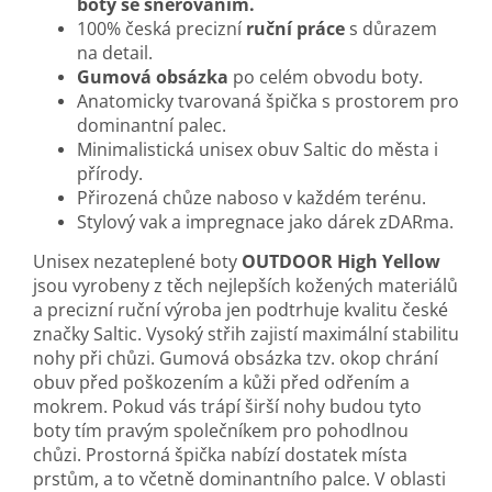
boty se šněrováním.
100% česká precizní
ruční práce
s důrazem
na detail.
Gumová obsázka
po celém obvodu boty.
Anatomicky tvarovaná špička s prostorem pro
dominantní palec.
Minimalistická unisex obuv Saltic do města i
přírody.
Přirozená chůze naboso v každém terénu.
Stylový vak a impregnace jako dárek zDARma.
Unisex nezateplené boty
OUTDOOR High Yellow
jsou vyrobeny z těch nejlepších kožených materiálů
a precizní ruční výroba jen podtrhuje kvalitu české
značky Saltic. Vysoký střih zajistí maximální stabilitu
nohy při chůzi. Gumová obsázka tzv. okop chrání
obuv před poškozením a kůži před odřením a
mokrem. Pokud vás trápí širší nohy budou tyto
boty tím pravým společníkem pro pohodlnou
chůzi. Prostorná špička nabízí dostatek místa
prstům, a to včetně dominantního palce. V oblasti