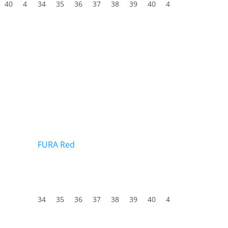
40
41
34
42
35
43
36
44
37
45
38
46
39
47
40
41
42
43
4
FURA Red
Průměrné
hodnocení
produktu
34
35
36
37
38
39
40
41
42
43
4
je
5,0
z