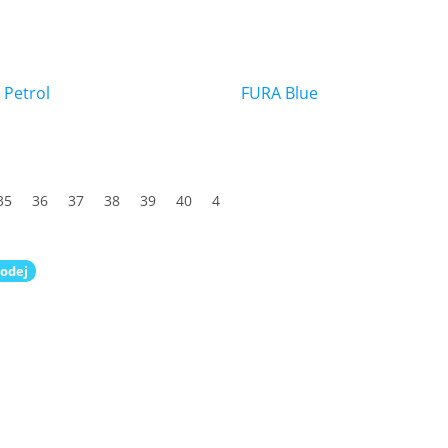
 Petrol
FURA Blue
35
36
37
38
39
40
41
42
43
44
45
46
47
odej