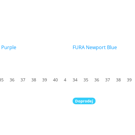
 Purple
FURA Newport Blue
35
36
37
38
39
40
41
34
42
35
43
36
44
37
45
38
46
39
47
Doprodej