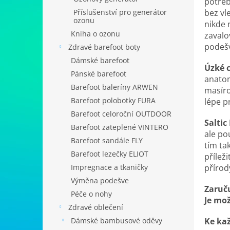
potřeb
n
bez vl
Příslušenství pro generátor
e
ozonu
nikde 
l
Kniha o ozonu
zavalo
podešv
Zdravé barefoot boty
Dámské barefoot
Úzké 
Pánské barefoot
anatom
Barefoot baleríny ARWEN
masíro
Barefoot polobotky FURA
lépe p
Barefoot celoroční OUTDOOR
Saltic
Barefoot zateplené VINTERO
ale pou
Barefoot sandále FLY
tím ta
Barefoot lezečky ELIOT
přílež
přírody
Impregnace a tkaničky
Výměna podešve
Zaruču
Péče o nohy
Je mož
Zdravé oblečení
Ke ka
Dámské bambusové oděvy