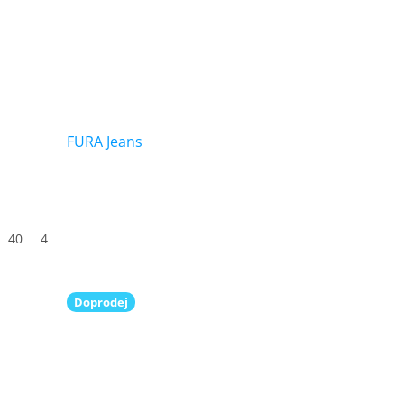
FURA Jeans
40
41
42
43
44
45
46
47
Doprodej