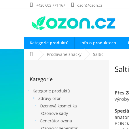
Přejít
+420 603 771 167
ozon@ozon.cz
na
obsah
Kategorie produktů
Info o produktech
Domů
Prodávané značky
Saltic
P
Salt
o
Přeskočit
s
Kategorie
kategorie
t
r
Kategorie produktů
Přes 2
a
Zdravý ozon
výroby
n
Ozonová kosmetika
n
Speciá
í
Ozonové sady
anatom
p
Generátor ozonu
PONOŽK
a
Ozonový generátor