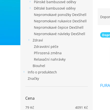
Pánské bambusové oděvy
Dětské bambusové oděvy
Ř
Nepromokavé ponožky DexShell
a
Dopo
z
Nepromokavé rukavice DexShell
e
Nepromokavé čepice DexShell
V
n
Nepromokavé návleky DexShell
Dopr
ý
í
Zdraví
p
p
Zdravotní péče
i
r
s
o
Přirozená změna
p
d
Relaxační nahrávky
r
u
Biouhel
o
k
Info o produktech
d
t
Značky
u
ů
k
FURA
t
ů
Cena
79
Kč
4091
Kč