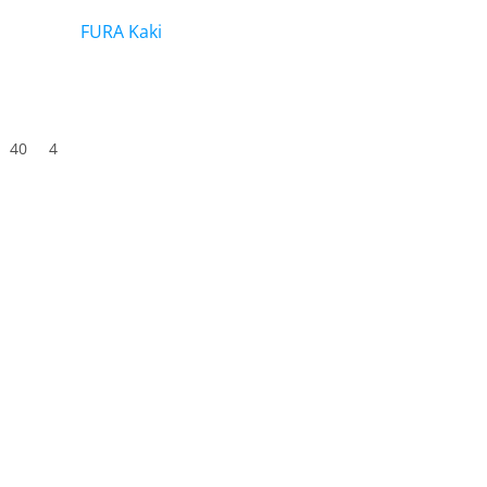
FURA Kaki
40
41
42
43
44
45
46
47