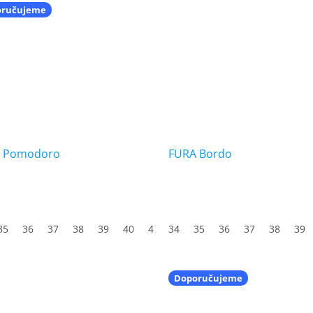
oručujeme
 Pomodoro
FURA Bordo
35
36
37
38
39
40
41
34
42
35
43
36
44
37
45
38
46
39
47
Doporučujeme