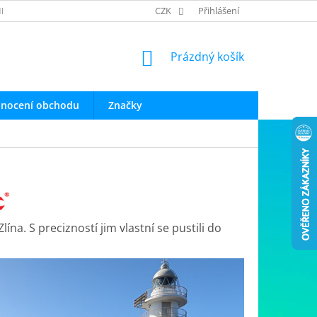
INFO O PRODUKTECH
OBCHODNÍ PODMÍNKY
CZK
Přihlášení
OCHRANA OSOB
NÁKUPNÍ
Prázdný košík
KOŠÍK
nocení obchodu
Značky
na. S precizností jim vlastní se pustili do