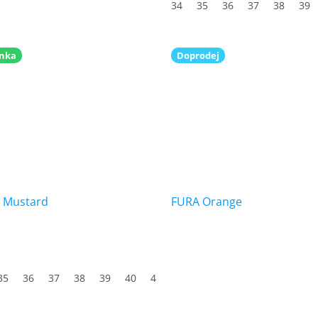
34
35
36
37
38
39
nka
Doprodej
 Mustard
FURA Orange
35
36
37
38
39
40
41
42
43
44
45
46
47