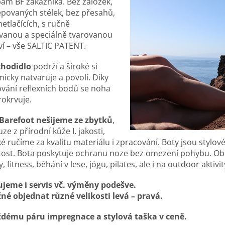
ám BF zákazníka. Bez záložek,
epovaných stélek, bez přesahů,
netlačících, s ručně
vanou a speciálně tvarovanou
í – vše SALTIC PATENT.
chodidlo
podrží a široké si
icky natvaruje a povolí. Díky
vání reflexních bodů se noha
rokrvuje.
 Barefoot nešijeme ze zbytků
,
ze z přírodní kůže I. jakosti,
ké ručíme za kvalitu materiálu i zpracování. Boty jsou stylo
itost. Bota poskytuje ochranu noze bez omezení pohybu. Ob
, fitness, běhání v lese, jógu, pilates, ale i na outdoor aktivit
jeme i servis vč. výměny podešve.
né objednat různé velikosti levá – pravá.
ždému páru impregnace a stylová taška v ceně.