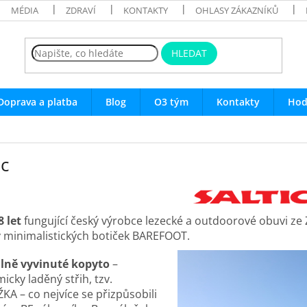
MÉDIA
ZDRAVÍ
KONTAKTY
OHLASY ZÁKAZNÍKŮ
HLEDAT
Doprava a platba
Blog
O3 tým
Kontakty
Hod
ic
8 let
fungující český výrobce lezecké a outdoorové obuvi ze Zlí
 minimalistických botiček BAREFOOT.
lně vyvinuté
kopyto
–
icky laděný střih, tzv.
A – co nejvíce se přizpůsobili