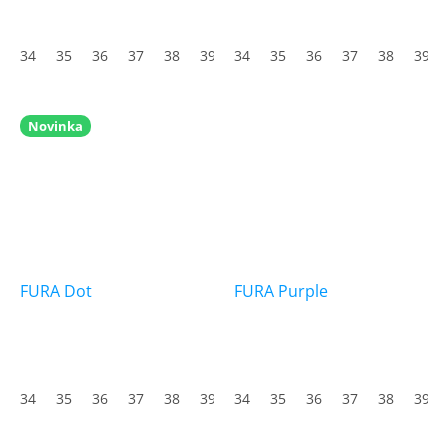
34
35
36
37
38
39
34
40
35
41
36
42
37
43
38
44
39
45
Novinka
FURA Dot
FURA Purple
34
35
36
37
38
39
34
40
35
41
36
42
37
43
38
44
39
45