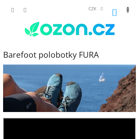
Přejít
na
CZK
NÁKUP
obsah
KOŠÍK
Barefoot polobotky FURA