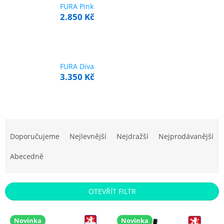
FURA Pink
2.850 Kč
FURA Diva
3.350 Kč
Ř
a
Doporučujeme
Nejlevnější
Nejdražší
Nejprodávanější
z
e
Abecedně
n
í
p
OTEVŘÍT FILTR
r
o
V
d
Novinka
Novinka