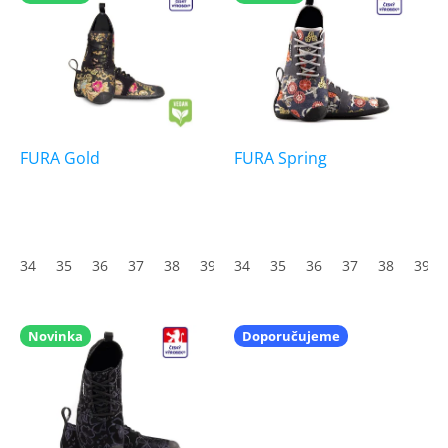
ý
u
p
k
i
t
s
ů
p
r
o
d
FURA Gold
FURA Spring
u
k
t
ů
34
35
36
37
38
39
34
40
35
41
36
42
37
43
38
44
39
45
Novinka
Doporučujeme