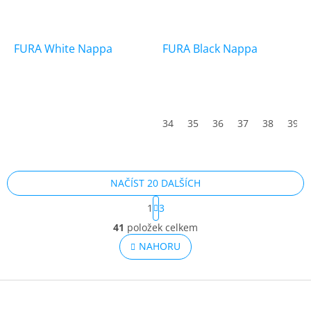
FURA White Nappa
FURA Black Nappa
34
35
36
37
38
39
NAČÍST 20 DALŠÍCH
S
1
3
t
O
r
41
položek celkem
v
á
l
NAHORU
n
á
k
o
d
v
Z
a
á
c
á
n