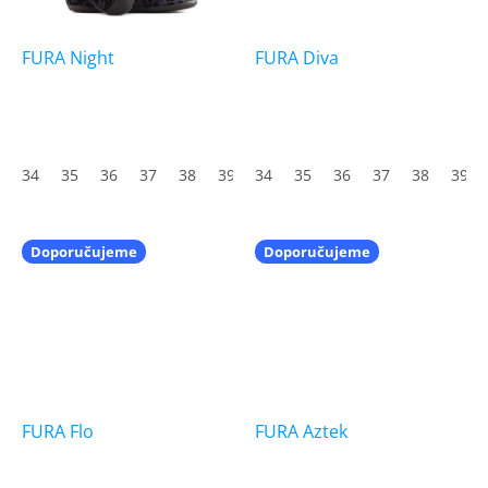
FURA Night
FURA Diva
Průměrné
hodnocení
produktu
34
35
36
37
38
39
34
40
35
41
36
42
37
43
38
44
39
45
je
5,0
z
5
Doporučujeme
Doporučujeme
hvězdiček.
FURA Flo
FURA Aztek