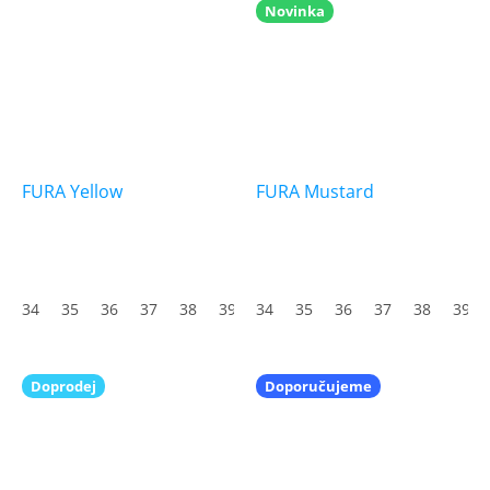
5
Novinka
hvězdiček.
FURA Yellow
FURA Mustard
34
35
36
37
38
39
34
40
35
41
36
42
37
43
38
44
39
45
Doprodej
Doporučujeme