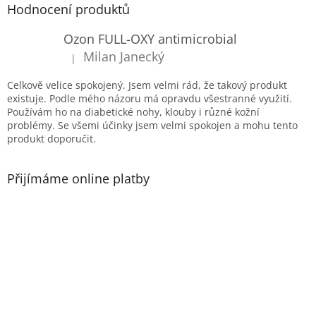
í
p
í
Hodnocení produktů
p
a
r
t
Ozon FULL-OXY antimicrobial
v
í
k
Milan Janecký
|
Hodnocení produktu je 5 z 5 hvězdiček.
y
v
Celkově velice spokojený. Jsem velmi rád, že takový produkt
ý
existuje. Podle mého názoru má opravdu všestranné využití.
p
Používám ho na diabetické nohy, klouby i různé kožní
i
problémy. Se všemi účinky jsem velmi spokojen a mohu tento
s
produkt doporučit.
u
Přijímáme online platby