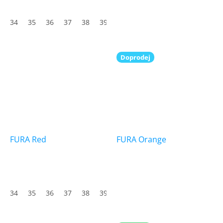
34
35
36
37
38
39
40
41
42
43
44
45
Doprodej
FURA Red
FURA Orange
Průměrné
hodnocení
produktu
34
35
36
37
38
39
40
41
42
43
44
45
je
5,0
z