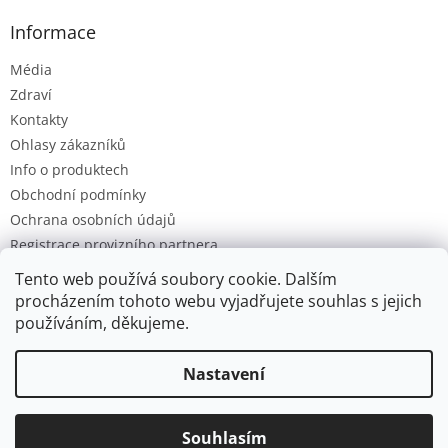
Informace
Média
Zdraví
Kontakty
Ohlasy zákazníků
Info o produktech
Obchodní podmínky
Ochrana osobních údajů
Registrace provizního partnera
Provizní systém
Tento web používá soubory cookie. Dalším
procházením tohoto webu vyjadřujete souhlas s jejich
používáním, děkujeme.
Vytvořil Shoptet
Nastavení
Ve dnech 4.-14.8. dobíjíme baterky. Všechny objednávky budou
Copyright 2026
Ozon.cz
. Všechna práva vyhrazena.
Upravit
postupně zpracovány po tomto datu. Děkujeme za laskavé
Souhlasím
nastavení cookies