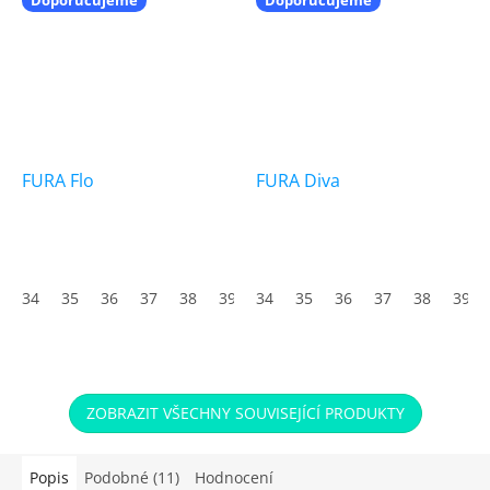
FURA Flo
FURA Diva
Průměrné
hodnocení
produktu
34
35
36
37
38
39
34
40
35
41
36
42
37
43
38
44
39
45
je
5,0
z
5
hvězdiček.
ZOBRAZIT VŠECHNY SOUVISEJÍCÍ PRODUKTY
Popis
Podobné (11)
Hodnocení