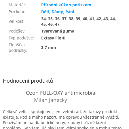
Materiál
:
Přírodní kůže s potiskem
Pro koho
:
Děti
,
Dámy
,
Páni
34, 35, 36, 37, 38, 39, 40, 41, 42, 43, 44,
Velikost
:
45, 46, 47
Podešev
:
Tvarovaná guma
Typ podešve
:
Extasy Fix ®
Tloušťka
3,7 mm
podrážky
:
Z
á
p
Hodnocení produktů
a
t
Ozon FULL-OXY antimicrobial
í
Milan Janecký
|
Hodnocení produktu je 5 z 5 hvězdiček.
Celkově velice spokojený. Jsem velmi rád, že takový produkt
existuje. Podle mého názoru má opravdu všestranné využití.
Používám ho na diabetické nohy, klouby i různé kožní
problémy. Se všemi účinky jsem velmi spokojen a mohu tento