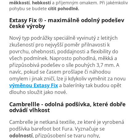
měkkostí
,
hebkostí
a příjemným omakem. Při jakémkoliv
pohybu se budete
cítit pohodlně.
Extasy Fix ® - maximálně odolný podešev
české výroby
Nový typ podrážky speciálně vyvinutý z letitých
zkušeností pro nejvyšší poměr přilnavosti k
povrchu, ohebnosti, poddajnosti a flexibility do
všech podmínek. Naprosto pohodlná, měkká a
přizpůsobivá podešev o síle pouhých 3,7 mm. A
navíc, pokud se časem prošlape či náhodou
omylem i jinak zničí, lze ji kdykoliv vyměnit za novu
výměnou Extasy Fix
a balerínky tak budou opět
dlouho sloužit jako nové.
Cambrellle - odolná podšívka, které dobře
odvádí vlhkost
Cambrelle je netkaná textilie, ze které je vyrobená
podšívka barefoot bot Fura. Vyznačuje se
odolností
, přizpůsobení se tvaru nohy,