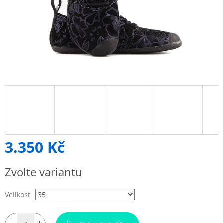
3.350 Kč
Měrná
Zvolte variantu
cena:
Velikost