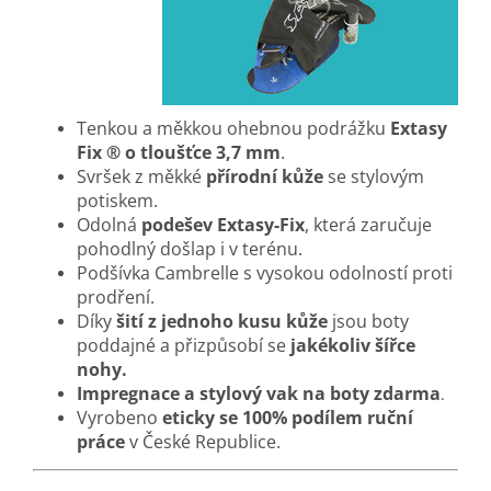
Tenkou a měkkou ohebnou podrážku
Extasy
Fix ® o tloušťce 3,7 mm
.
Svršek z měkké
přírodní kůže
se stylovým
potiskem.
Odolná
podešev Extasy-Fix
, která zaručuje
pohodlný došlap i v terénu.
Podšívka Cambrelle s vysokou odolností proti
prodření.
Díky
šití z jednoho kusu kůže
jsou boty
poddajné a přizpůsobí se
jakékoliv šířce
nohy.
Impregnace a stylový vak na boty zdarma
.
Vyrobeno
eticky se 100% podílem ruční
práce
v České Republice.