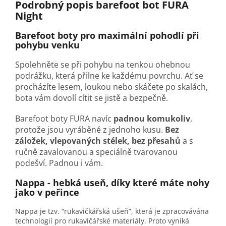
Podrobný popis barefoot bot FURA
Night
Barefoot boty pro maximální pohodlí při
pohybu venku
Spolehněte se při pohybu na tenkou ohebnou
podrážku, která přilne ke každému povrchu. Ať se
procházíte lesem, loukou nebo skáčete po skalách,
bota vám dovolí cítit se jistě a bezpečně.
Barefoot boty FURA navíc
padnou komukoliv
,
protože jsou vyráběné z jednoho kusu.
Bez
záložek, vlepovaných stélek, bez přesahů
a s
ručně zavalovanou a speciálně tvarovanou
podešví. Padnou i vám.
Nappa - hebká useň, díky které máte nohy
jako v peřince
Nappa je tzv. “rukavičkářská ušeň”, která je zpracovávána
technologií pro rukavičářské materiály. Proto vyniká