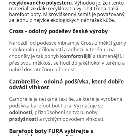
recyklovaného polyesteru
. Výhodou je, že i tento
materiál lze dále recyklovat a vyrobit třeba další
barefoot boty. Mikrovlákenný semiš je považovaný
za jednu z nejvíce ekologických náhražek kůže.
Cross - odolný podešev české výroby
Narozdíl od podešve Vibram je Cross z měkčí gumy
s dokonalou přilnavostí a adhezí. V terénu i na
chodníky je tak pohyb
komfortnější
a tlumenější. I
přes svou měkkost se hodí do jakéhokoliv terénu a
nabízí dostatečnou odolnost.
Cambrellle - odolná podšívka, které dobře
odvádí vlhkost
Cambrelle je netkaná textilie, ze které je vyrobená
podšívka barefoot bot Fura. Vyznačuje se
odolností
, přizpůsobení se tvaru nohy,
prodyšností
a rychlým odvodem vlhkosti.
Barefoot boty FURA vybírejte s