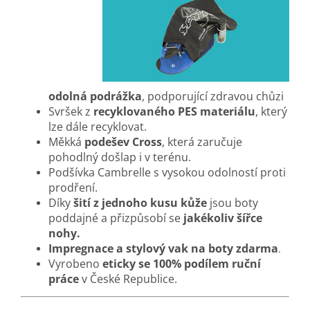
odolná podrážka
, podporující zdravou chůzi
Svršek z
recyklovaného PES materiálu
, který
lze dále recyklovat
.
Měkká
podešev Cross
, která zaručuje
pohodlný došlap i v terénu.
Podšívka Cambrelle s vysokou odolností proti
prodření.
Díky
šití z jednoho kusu kůže
jsou boty
poddajné a přizpůsobí se
jakékoliv šířce
nohy.
Impregnace a stylový vak na boty zdarma
.
Vyrobeno
eticky se 100% podílem ruční
práce
v České Republice.