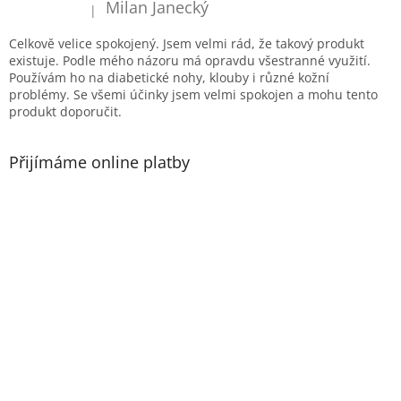
í
Milan Janecký
|
Hodnocení produktu je 5 z 5 hvězdiček.
Celkově velice spokojený. Jsem velmi rád, že takový produkt
existuje. Podle mého názoru má opravdu všestranné využití.
Používám ho na diabetické nohy, klouby i různé kožní
problémy. Se všemi účinky jsem velmi spokojen a mohu tento
produkt doporučit.
Přijímáme online platby