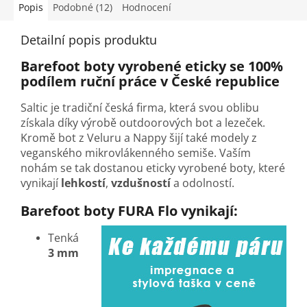
Popis
Podobné (12)
Hodnocení
Detailní popis produktu
Barefoot boty vyrobené eticky se 100%
podílem ruční práce v České republice
Saltic je tradiční česká firma, která svou oblibu
získala díky výrobě outdoorových bot a lezeček.
Kromě bot z Veluru a Nappy šijí také modely z
veganského mikrovlákenného semiše. Vaším
nohám se tak dostanou eticky vyrobené boty, které
vynikají
lehkostí
,
vzdušností
a odolností.
Barefoot boty FURA Flo vynikají:
Tenká
3 mm