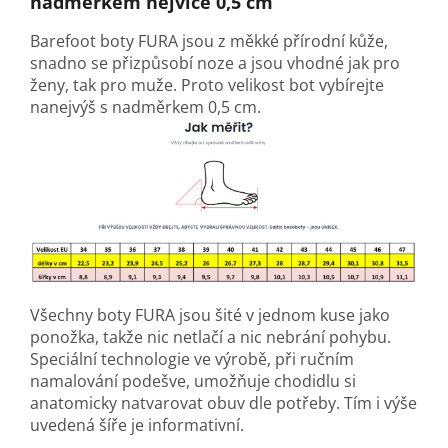
nadměrkem nejvíce 0,5 cm
Barefoot boty FURA jsou z měkké přírodní kůže,
snadno se přizpůsobí noze a jsou vhodné jak pro
ženy, tak pro muže. Proto velikost bot vybírejte
nanejvýš s nadměrkem 0,5 cm.
Všechny boty FURA jsou šité v jednom kuse jako
ponožka, takže nic netlačí a nic nebrání pohybu.
Speciální technologie ve výrobě, při ručním
namalování podešve, umožňuje chodidlu si
anatomicky natvarovat obuv dle potřeby. Tím i výše
uvedená šíře je informativní.