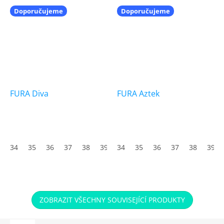
Doporučujeme
Doporučujeme
FURA Diva
FURA Aztek
Průměrné
hodnocení
produktu
34
35
36
37
38
39
34
40
35
41
36
42
37
43
38
44
39
45
je
5,0
z
5
hvězdiček.
ZOBRAZIT VŠECHNY SOUVISEJÍCÍ PRODUKTY