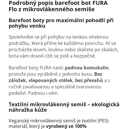
Podrobný popis barefoot bot FURA
Flo
z mikrovlákenného semiše
Barefoot boty pro maximální pohodlí při
pohybu venku
Spolehněte se při pohybu na tenkou ohebnou
podrážku, která přilne ke každému povrchu. Ať se
procházíte lesem, loukou nebo skáčete po skalách,
bota vám dovolí cítit se jistě a bezpečně.
Barefoot boty FURA navíc
padnou komukoliv
,
protože jsou vyráběné z jednoho kusu.
Bez
záložek, vlepovaných stélek, bez přesahů
a s
ručně zavalovanou a speciálně tvarovanou
podešví. Padnou i vám.
Textilní mikrovlákenný semiš
–
ekologická
náhražka kůže
Veganský mikrovlákenný semiš je textilní (PES)
materiál, který je
vyrobený ze 100%