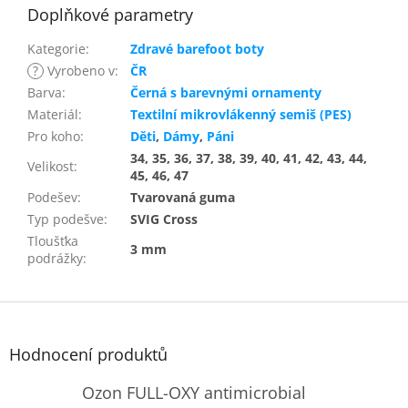
Doplňkové parametry
Kategorie
:
Zdravé barefoot boty
?
Vyrobeno v
:
ČR
Barva
:
Černá s barevnými ornamenty
Materiál
:
Textilní mikrovlákenný semiš (PES)
Pro koho
:
Děti
,
Dámy
,
Páni
34, 35, 36, 37, 38, 39, 40, 41, 42, 43, 44,
Velikost
:
45, 46, 47
Podešev
:
Tvarovaná guma
Typ podešve
:
SVIG Cross
Tloušťka
3 mm
podrážky
:
Z
á
p
Hodnocení produktů
a
t
Ozon FULL-OXY antimicrobial