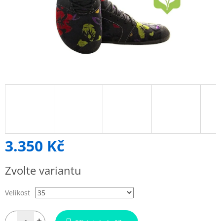
3.350 Kč
Měrná
Zvolte variantu
cena:
Velikost