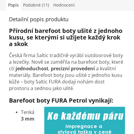
Popis
Podobné (11)
Hodnocení
Detailní popis produktu
Přírodní barefoot boty ušité z jednoho
kusu, se kterými si užijete každý krok
a skok
Česká firma Saltic tradičně vyrábí outdoorové boty
a lezečky. Nově se zaměřila na barefoot boty, které
ctí
jednoduchost
,
precizní provedení
a kvalitní
materiály. Barefoot boty jsou ušité z jednoho kusu
kůže
–
boty Saltic FURA dodají nohám dost
prostoru a sednou jako ulité.
Barefoot boty FURA Petrol vynikají:
Tenká
3 mm