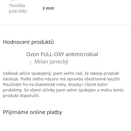
Tloušťka
3 mm
podrážky
:
Z
á
p
Hodnocení produktů
a
t
Ozon FULL-OXY antimicrobial
í
Milan Janecký
|
Hodnocení produktu je 5 z 5 hvězdiček.
Celkově velice spokojený. Jsem velmi rád, že takový produkt
existuje. Podle mého názoru má opravdu všestranné využití.
Používám ho na diabetické nohy, klouby i různé kožní
problémy. Se všemi účinky jsem velmi spokojen a mohu tento
produkt doporučit.
Přijímáme online platby