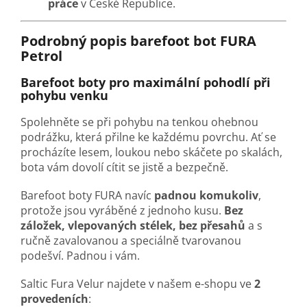
práce
v České Republice.
Podrobný popis barefoot bot FURA
Petrol
Barefoot boty pro maximální pohodlí při
pohybu venku
Spolehněte se při pohybu na tenkou ohebnou
podrážku, která přilne ke každému povrchu. Ať se
procházíte lesem, loukou nebo skáčete po skalách,
bota vám dovolí cítit se jistě a bezpečně.
Barefoot boty FURA navíc
padnou komukoliv
,
protože jsou vyráběné z jednoho kusu.
Bez
záložek, vlepovaných stélek, bez přesahů
a s
ručně zavalovanou a speciálně tvarovanou
podešví. Padnou i vám.
Saltic Fura Velur najdete v našem e-shopu ve
2
provedeních
: