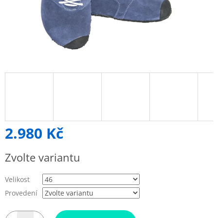
2.980 Kč
Měrná
Zvolte variantu
cena:
Velikost
Provedení