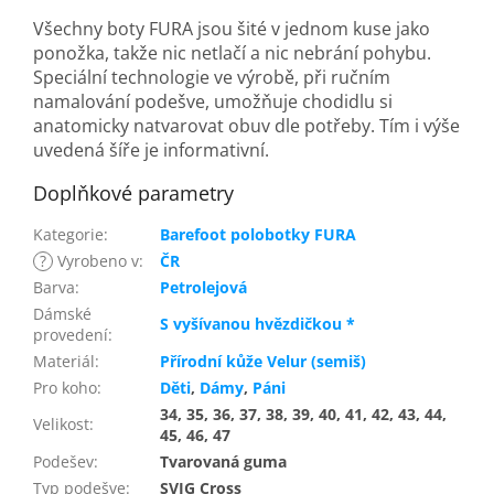
Všechny boty FURA jsou šité v jednom kuse jako
ponožka, takže nic netlačí a nic nebrání pohybu.
Speciální technologie ve výrobě, při ručním
namalování podešve, umožňuje chodidlu si
anatomicky natvarovat obuv dle potřeby. Tím i výše
uvedená šíře je informativní.
Doplňkové parametry
Kategorie
:
Barefoot polobotky FURA
?
Vyrobeno v
:
ČR
Barva
:
Petrolejová
Dámské
S vyšívanou hvězdičkou *
provedení
:
Materiál
:
Přírodní kůže Velur (semiš)
Pro koho
:
Děti
,
Dámy
,
Páni
34, 35, 36, 37, 38, 39, 40, 41, 42, 43, 44,
Velikost
:
45, 46, 47
Podešev
:
Tvarovaná guma
Typ podešve
:
SVIG Cross