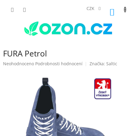
Přejít
na
CZK
NÁKUP
obsah
KOŠÍK
FURA Petrol
Průměrné
Neohodnoceno
Podrobnosti hodnocení
Značka:
Saltic
hodnocení
produktu
je
0,0
z
5
hvězdiček.