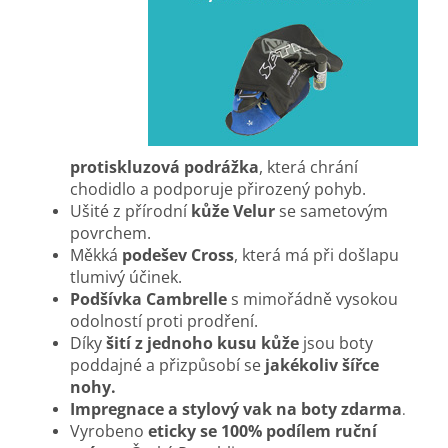
protiskluzová podrážka
, která chrání
chodidlo a podporuje přirozený pohyb.
Ušité z přírodní
kůže Velur
se sametovým
povrchem
.
Měkká
podešev Cross
, která má při došlapu
tlumivý účinek.
Podšívka Cambrelle
s mimořádně vysokou
odolností proti prodření.
Díky
šití z jednoho kusu kůže
jsou boty
poddajné a přizpůsobí se
jakékoliv šířce
nohy.
Impregnace a stylový vak na boty zdarma
.
Vyrobeno
eticky se 100% podílem ruční