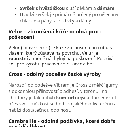
Svršek s hvězdičkou
sluší dívkám a
dámám
.
Hladký svršek je primárně určený pro všechny
chlapce a pány, ale i dívky a dámy.
Velur
–
zbroušená kůže odolná proti
poškození
Velur (lidově semiš) je kůže zbroušená po rubu s
vlasem, který zůstává na povrchu. Velur je
robustní
a méně náchylný na poškození. Používá
se i pro výrobu pracovních rukavic a bot.
Cross - odolný podešev české výroby
Narozdíl od podešve Vibram je Cross z měkčí gumy
s dokonalou přilnavostí a adhezí. V terénu i na
chodníky je tak pohyb
komfortnější
a tlumenější. I
přes svou měkkost se hodí do jakéhokoliv terénu a
nabízí dostatečnou odolnost.
Cambrellle - odolná podšívka, které dobře
odvádí vlhkost