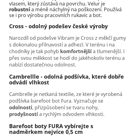
vlasem, který zůstává na povrchu. Velur je
robustní
a méně náchylný na poškození. Používá
se i pro výrobu pracovních rukavic a bot.
Cross - odolný podešev české výroby
Narozdíl od podešve Vibram je Cross z měkčí gumy
s dokonalou přilnavostí a adhezí. V terénu i na
chodníky je tak pohyb
komfortnější
a tlumenější. I
přes svou měkkost se hodí do jakéhokoliv terénu a
nabízí dostatečnou odolnost.
Cambrellle - odolná podšívka, které dobře
odvádí vlhkost
Cambrelle je netkaná textilie, ze které je vyrobená
podšívka barefoot bot Fura. Vyznačuje se
odolností
, přizpůsobení se tvaru nohy,
prodyšností
a rychlým odvodem vlhkosti.
Barefoot boty FURA vybírejte s
nadměrkem nejvíce 0,5 cm