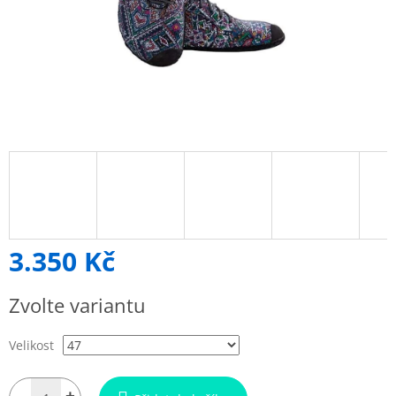
3.350 Kč
Měrná
Zvolte variantu
cena:
Velikost