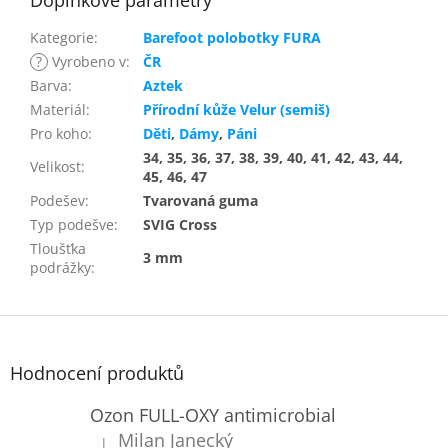
Doplňkové parametry
Kategorie
:
Barefoot polobotky FURA
?
Vyrobeno v
:
ČR
Barva
:
Aztek
Materiál
:
Přírodní kůže Velur (semiš)
Pro koho
:
Děti
,
Dámy
,
Páni
34, 35, 36, 37, 38, 39, 40, 41, 42, 43, 44,
Velikost
:
45, 46, 47
Podešev
:
Tvarovaná guma
Typ podešve
:
SVIG Cross
Tloušťka
3 mm
podrážky
:
Z
á
p
Hodnocení produktů
a
t
Ozon FULL-OXY antimicrobial
í
Milan Janecký
|