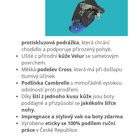
protiskluzová podrážka
, která chrání
chodidlo a podporuje přirozený pohyb.
Ušité z přírodní
kůže Velur
se sametovým
povrchem
.
Měkká
podešev Cross
, která má při došlapu
tlumivý účinek.
Podšívka Cambrelle
s mimořádně vysokou
odolností proti prodření.
Díky
šití z jednoho kusu kůže
jsou boty
poddajné a přizpůsobí se
jakékoliv šířce
nohy.
Impregnace a stylový vak na boty zdarma
.
Vyrobeno
eticky se 100% podílem ruční
práce
v České Republice.