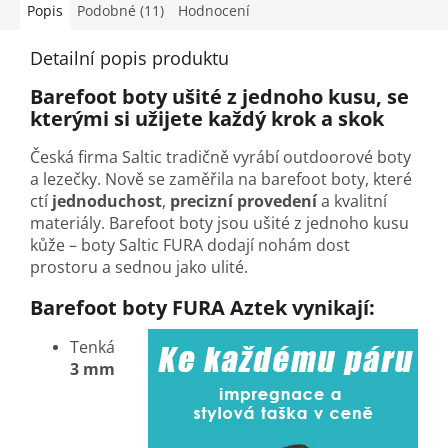
Popis
Podobné (11)
Hodnocení
Detailní popis produktu
Barefoot boty ušité z jednoho kusu, se
kterými si užijete každý krok a skok
Česká firma Saltic tradičně vyrábí outdoorové boty
a lezečky. Nově se zaměřila na barefoot boty, které
ctí
jednoduchost
,
precizní provedení
a kvalitní
materiály. Barefoot boty jsou ušité z jednoho kusu
kůže
–
boty Saltic FURA dodají nohám dost
prostoru a sednou jako ulité.
Barefoot boty FURA Aztek vynikají:
Tenká
3 mm