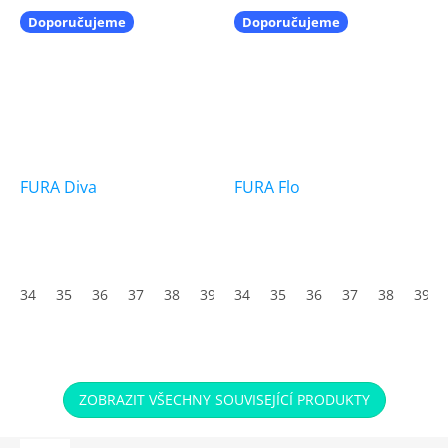
Doporučujeme
Doporučujeme
FURA Diva
FURA Flo
Průměrné
hodnocení
produktu
34
35
36
37
38
39
34
40
35
41
36
42
37
43
38
44
39
45
je
5,0
z
5
hvězdiček.
ZOBRAZIT VŠECHNY SOUVISEJÍCÍ PRODUKTY