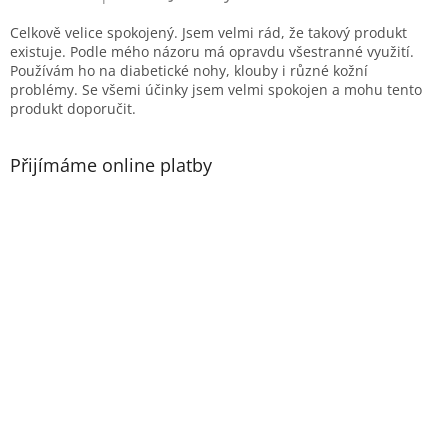
Hodnocení produktu je 5 z 5 hvězdiček.
Celkově velice spokojený. Jsem velmi rád, že takový produkt
existuje. Podle mého názoru má opravdu všestranné využití.
Používám ho na diabetické nohy, klouby i různé kožní
problémy. Se všemi účinky jsem velmi spokojen a mohu tento
produkt doporučit.
Přijímáme online platby