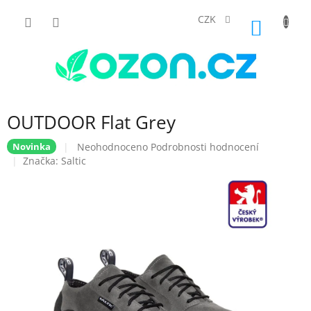
Přejít
na
CZK
NÁKUP
obsah
KOŠÍK
OUTDOOR Flat Grey
Průměrné
Neohodnoceno
Podrobnosti hodnocení
Novinka
hodnocení
Značka:
Saltic
produktu
je
0,0
z
5
hvězdiček.