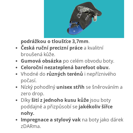
podrážkou o tloušťce 3,7mm
.
Česká ruční precizní práce
a kvalitní
broušená kůže.
Gumová obsázka
po celém obvodu boty.
Celoroční nezateplená barefoot obuv.
Vhodné do
různých terénů
i nepříznivého
počasí.
Nízký pohodlný
unisex střih
se šněrováním a
zero drop.
Díky
šití z jednoho kusu kůže
jsou boty
poddajné a přizpůsobí se
jakékoliv šířce
nohy.
Impregnace a stylový vak
na boty jako dárek
zDARma.