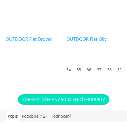
OUTDOOR Flat Brown
OUTDOOR Flat Oliv
Průměrné
hodnocení
produktu
34
35
36
37
38
39
je
5,0
z
5
hvězdiček.
ZOBRAZIT VŠECHNY SOUVISEJÍCÍ PRODUKTY
Popis
Podobné (12)
Hodnocení