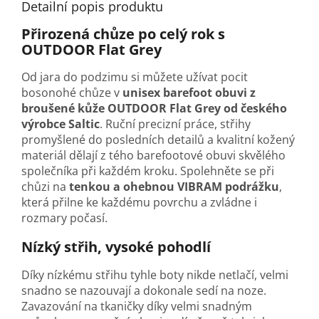
Detailní popis produktu
Přirozená chůze po celý rok s
OUTDOOR Flat Grey
Od jara do podzimu si můžete užívat pocit
bosonohé chůze v
unisex barefoot obuvi z
broušené kůže OUTDOOR Flat Grey od českého
výrobce Saltic
. Ruční precizní práce, střihy
promyšlené do posledních detailů a kvalitní kožený
materiál dělají z tého barefootové obuvi skvělého
společníka při každém kroku. Spolehněte se při
chůzi na
tenkou a ohebnou VIBRAM podrážku
,
která přilne ke každému povrchu a zvládne i
rozmary počasí.
Nízký střih, vysoké pohodlí
Díky nízkému střihu tyhle boty nikde netlačí, velmi
snadno se nazouvají a dokonale sedí na noze.
Zavazování na tkaničky díky velmi snadným