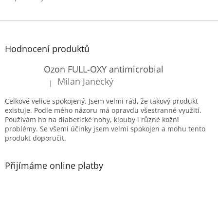
Z
á
p
Hodnocení produktů
a
t
Ozon FULL-OXY antimicrobial
í
Milan Janecký
|
Hodnocení produktu je 5 z 5 hvězdiček.
Celkově velice spokojený. Jsem velmi rád, že takový produkt
existuje. Podle mého názoru má opravdu všestranné využití.
Používám ho na diabetické nohy, klouby i různé kožní
problémy. Se všemi účinky jsem velmi spokojen a mohu tento
produkt doporučit.
Přijímáme online platby