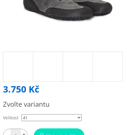
3.750 Kč
Měrná
Zvolte variantu
cena:
Velikost