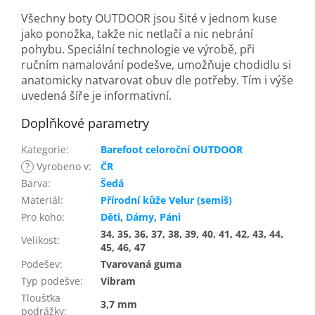
Všechny boty OUTDOOR jsou šité v jednom kuse
jako ponožka, takže nic netlačí a nic nebrání
pohybu. Speciální technologie ve výrobě, při
ručním namalování podešve, umožňuje chodidlu si
anatomicky natvarovat obuv dle potřeby. Tím i výše
uvedená šíře je informativní.
Doplňkové parametry
Kategorie
:
Barefoot celoroční OUTDOOR
?
Vyrobeno v
:
ČR
Barva
:
Šedá
Materiál
:
Přírodní kůže Velur (semiš)
Pro koho
:
Děti
,
Dámy
,
Páni
34, 35, 36, 37, 38, 39, 40, 41, 42, 43, 44,
Velikost
:
45, 46, 47
Podešev
:
Tvarovaná guma
Typ podešve
:
Vibram
Tloušťka
3,7 mm
podrážky
: