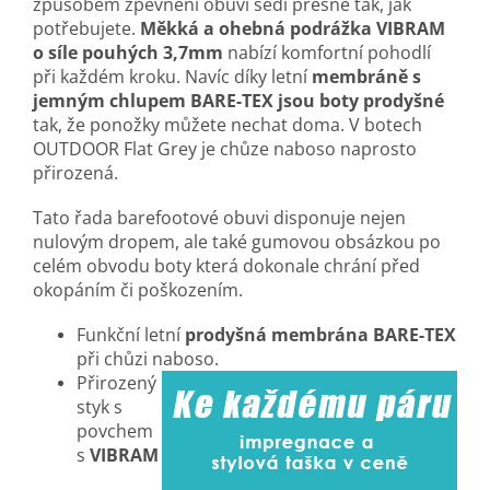
způsobem zpevnění obuvi sedí přesně tak, jak
potřebujete.
Měkká a ohebná podrážka VIBRAM
o síle pouhých 3,7mm
nabízí komfortní pohodlí
při každém kroku. Navíc díky letní
membráně s
jemným chlupem BARE-TEX
jsou boty prodyšné
tak, že ponožky můžete nechat doma. V botech
OUTDOOR Flat Grey je chůze naboso naprosto
přirozená.
Tato řada barefootové obuvi disponuje nejen
nulovým dropem, ale také gumovou obsázkou po
celém obvodu boty která dokonale chrání před
okopáním či poškozením.
Funkční letní
prodyšná membrána BARE-TEX
při chůzi naboso.
Přirozený
styk s
povchem
s
VIBRAM