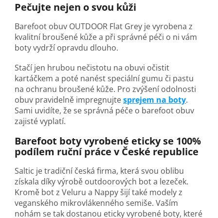
Pečujte nejen o svou kůži
Barefoot obuv OUTDOOR Flat Grey je vyrobena z
kvalitní broušené kůže a při správné péči o ni vám
boty vydrží opravdu dlouho.
Stačí jen hrubou nečistotu na obuvi očistit
kartáčkem a poté nanést speciální gumu či pastu
na ochranu broušené kůže. Pro zvýšení odolnosti
obuv pravidelně impregnujte
sprejem na boty
.
Sami uvidíte, že se správná péče o barefoot obuv
zajisté vyplatí.
Barefoot boty vyrobené eticky se 100%
podílem ruční práce v České republice
Saltic je tradiční česká firma, která svou oblibu
získala díky výrobě outdoorových bot a lezeček.
Kromě bot z Veluru a Nappy šijí také modely z
veganského mikrovlákenného semiše. Vaším
nohám se tak dostanou eticky vyrobené boty, které