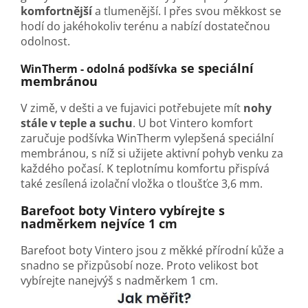
komfortnější
a tlumenější. I přes svou měkkost se
hodí do jakéhokoliv terénu a nabízí dostatečnou
odolnost.
se speciální
WinTherm - odolná podšívka
membránou
V zimě, v dešti a ve fujavici potřebujete mít
nohy
stále v teple a suchu
. U bot Vintero komfort
zaručuje podšívka WinTherm vylepšená speciální
membránou, s níž si užijete aktivní pohyb venku za
každého počasí. K teplotnímu komfortu přispívá
také zesílená izolační vložka o tloušťce 3,6 mm.
Barefoot boty Vintero vybírejte s
nadměrkem nejvíce 1 cm
Barefoot boty Vintero jsou z měkké přírodní kůže a
snadno se přizpůsobí noze. Proto velikost bot
vybírejte nanejvýš s nadměrkem 1 cm.