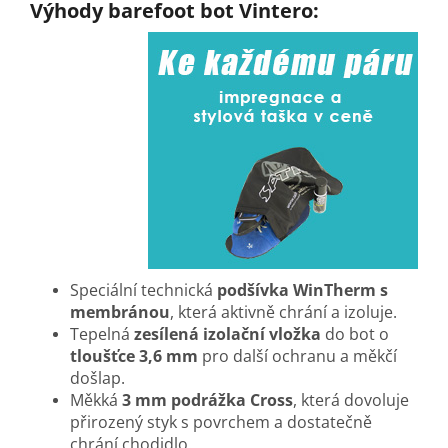
Výhody barefoot bot Vintero:
Speciální technická
podšívka WinTherm s
membránou
, která aktivně chrání a izoluje.
Tepelná
zesílená izolační vložka
do bot o
tloušťce 3,6 mm
pro další ochranu a měkčí
došlap.
Měkká
3 mm podrážka Cross
, která dovoluje
přirozený styk s povrchem a dostatečně
chrání chodidlo.