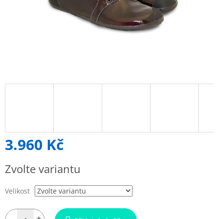
3.960 Kč
Měrná
Zvolte variantu
cena:
Velikost