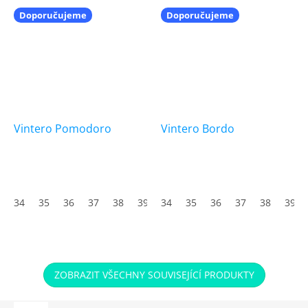
Doporučujeme
Doporučujeme
Vintero Pomodoro
Vintero Bordo
34
35
36
37
38
39
34
40
35
41
36
42
37
43
38
44
39
45
ZOBRAZIT VŠECHNY SOUVISEJÍCÍ PRODUKTY