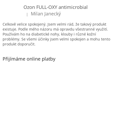
a
t
Ozon FULL-OXY antimicrobial
í
Milan Janecký
|
Hodnocení produktu je 5 z 5 hvězdiček.
Celkově velice spokojený. Jsem velmi rád, že takový produkt
existuje. Podle mého názoru má opravdu všestranné využití.
Používám ho na diabetické nohy, klouby i různé kožní
problémy. Se všemi účinky jsem velmi spokojen a mohu tento
produkt doporučit.
Přijímáme online platby