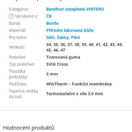
Kategorie
:
Barefoot zateplené VINTERO
?
Vyrobeno v
:
ČR
Barva
:
Bordo
Materiál
:
Přírodní lakovaná kůže
Pro koho
:
Děti
,
Dámy
,
Páni
34, 35, 36, 37, 38, 39, 40, 41, 42, 43, 44,
Velikost
:
45, 46, 47
Podešev
:
Tvarovaná guma
Typ podešve
:
SVIG Cross
Tloušťka
3 mm
podrážky
:
Podšívka
:
WinTherm – Funkční membrána
Tepelná vložka
Termoizolační o síle 3,6 mm
do bot
:
Z
á
p
Hodnocení produktů