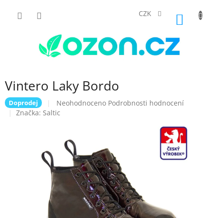
Přejít
na
CZK
NÁKUP
obsah
KOŠÍK
Vintero Laky Bordo
Průměrné
Neohodnoceno
Podrobnosti hodnocení
Doprodej
hodnocení
Značka:
Saltic
produktu
je
0,0
z
5
hvězdiček.