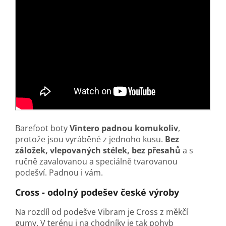
Barefoot boty
Vintero
padnou komukoliv
,
protože jsou vyráběné z jednoho kusu.
Bez
záložek, vlepovaných stélek, bez přesahů
a s
ručně zavalovanou a speciálně tvarovanou
podešví. Padnou i vám.
Cross - odolný podešev české výroby
Na rozdíl od podešve Vibram je Cross z měkčí
gumy. V terénu i na chodníky je tak pohyb