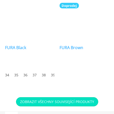
Doprodej
FURA Black
FURA Brown
34
35
36
37
38
39
40
41
42
43
44
45
ZOBRAZIT VŠECHNY SOUVISEJÍCÍ PRODUKTY