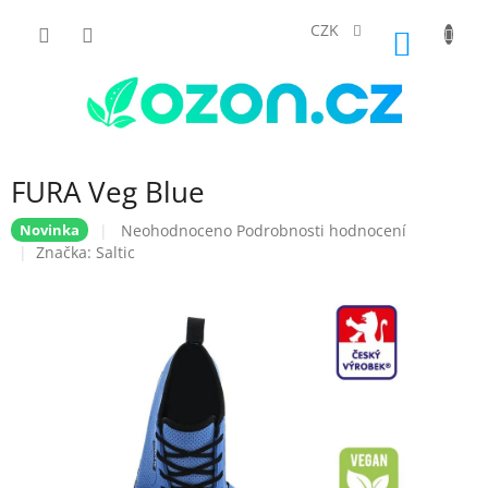
Přejít
na
CZK
NÁKUP
obsah
KOŠÍK
FURA Veg Blue
Průměrné
Neohodnoceno
Podrobnosti hodnocení
Novinka
hodnocení
Značka:
Saltic
produktu
je
0,0
z
5
hvězdiček.