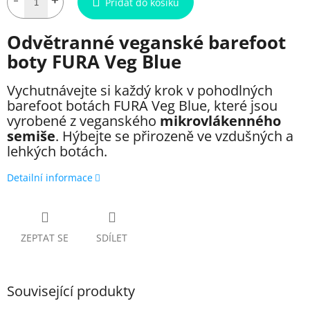
Přidat do košíku
Odvětranné veganské barefoot
boty FURA Veg Blue
Vychutnávejte si každý krok v pohodlných
barefoot botách FURA Veg Blue, které jsou
vyrobené z veganského
mikrovlákenného
semiše
. Hýbejte se přirozeně ve vzdušných a
lehkých botách.
Detailní informace
ZEPTAT SE
SDÍLET
Související produkty