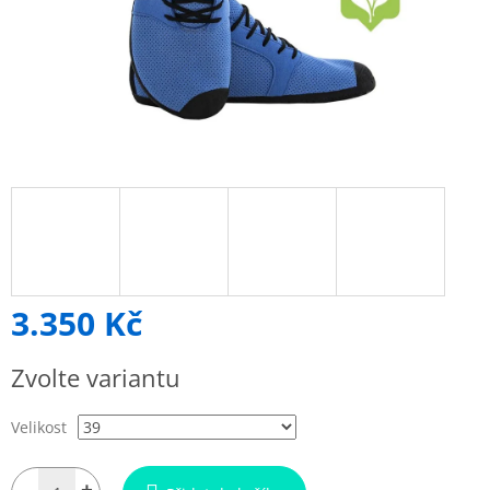
3.350 Kč
Měrná
Zvolte variantu
cena:
Velikost