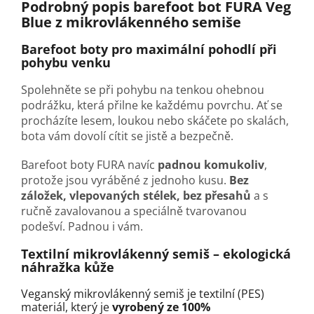
Podrobný popis barefoot bot FURA Veg
Blue
z mikrovlákenného semiše
Barefoot boty pro maximální pohodlí při
pohybu venku
Spolehněte se při pohybu na tenkou ohebnou
podrážku, která přilne ke každému povrchu. Ať se
procházíte lesem, loukou nebo skáčete po skalách,
bota vám dovolí cítit se jistě a bezpečně.
Barefoot boty FURA navíc
padnou komukoliv
,
protože jsou vyráběné z jednoho kusu.
Bez
záložek, vlepovaných stélek, bez přesahů
a s
ručně zavalovanou a speciálně tvarovanou
podešví. Padnou i vám.
Textilní mikrovlákenný semiš
–
ekologická
náhražka kůže
Veganský mikrovlákenný semiš je textilní (PES)
materiál, který je
vyrobený ze 100%