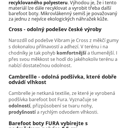
recyklovaného polyesteru
. Výhodou je, že i tento
materiál lze dále recyklovat a vyrobit třeba další
barefoot boty. Mikrovlákenný semiš je považovaný
za jednu z nejvíce ekologických náhražek kůže.
Cross - odolný podešev české výroby
Narozdíl od podešve Vibram je Cross z měkčí gumy
s dokonalou přilnavostí a adhezí. V terénu i na
chodníky je tak pohyb
komfortnější
a tlumenější. I
přes svou měkkost se hodí do jakéhokoliv terénu a
nabízí dostatečnou odolnost.
Cambrellle - odolná podšívka, které dobře
odvádí vlhkost
Cambrelle je netkaná textilie, ze které je vyrobená
podšívka barefoot bot Fura. Vyznačuje se
odolností
, přizpůsobení se tvaru nohy,
prodyšností
a rychlým odvodem vlhkosti.
Barefoot boty FURA vybírejte s