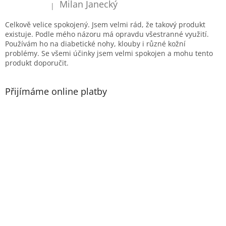
í
Milan Janecký
|
Hodnocení produktu je 5 z 5 hvězdiček.
Celkově velice spokojený. Jsem velmi rád, že takový produkt
existuje. Podle mého názoru má opravdu všestranné využití.
Používám ho na diabetické nohy, klouby i různé kožní
problémy. Se všemi účinky jsem velmi spokojen a mohu tento
produkt doporučit.
Přijímáme online platby