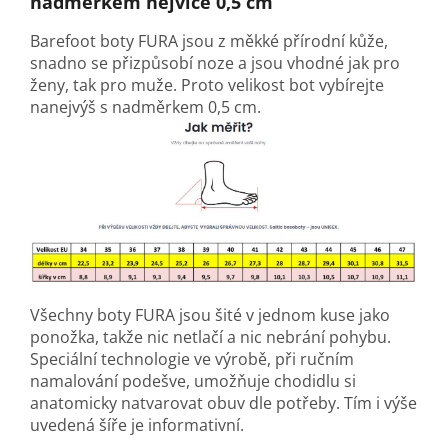
nadměrkem nejvíce 0,5 cm
Barefoot boty FURA jsou z měkké přírodní kůže,
snadno se přizpůsobí noze a jsou vhodné jak pro
ženy, tak pro muže. Proto velikost bot vybírejte
nanejvýš s nadměrkem 0,5 cm.
Všechny boty FURA jsou šité v jednom kuse jako
ponožka, takže nic netlačí a nic nebrání pohybu.
Speciální technologie ve výrobě, při ručním
namalování podešve, umožňuje chodidlu si
anatomicky natvarovat obuv dle potřeby. Tím i výše
uvedená šíře je informativní.