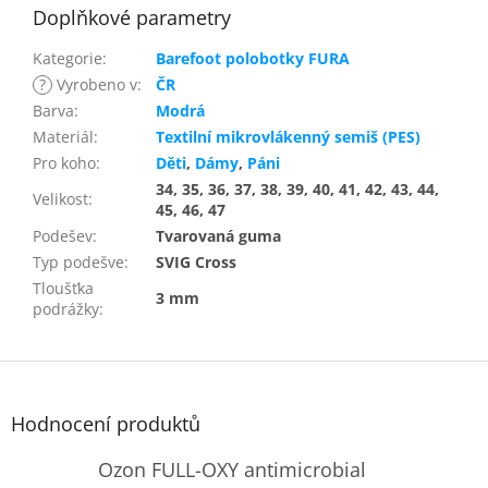
Doplňkové parametry
Kategorie
:
Barefoot polobotky FURA
?
Vyrobeno v
:
ČR
Barva
:
Modrá
Materiál
:
Textilní mikrovlákenný semiš (PES)
Pro koho
:
Děti
,
Dámy
,
Páni
34, 35, 36, 37, 38, 39, 40, 41, 42, 43, 44,
Velikost
:
45, 46, 47
Podešev
:
Tvarovaná guma
Typ podešve
:
SVIG Cross
Tloušťka
3 mm
podrážky
:
Z
á
p
Hodnocení produktů
a
t
Ozon FULL-OXY antimicrobial