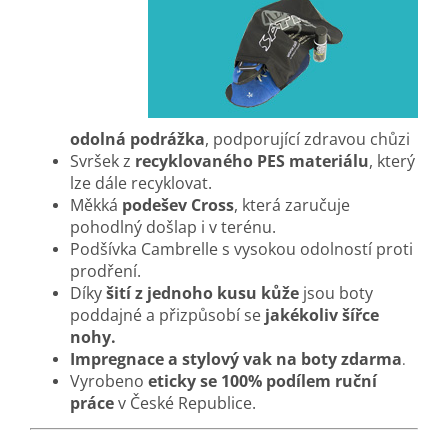
odolná podrážka
, podporující zdravou chůzi
Svršek z
recyklovaného PES materiálu
, který
lze dále recyklovat
.
Měkká
podešev Cross
, která zaručuje
pohodlný došlap i v terénu.
Podšívka Cambrelle s vysokou odolností proti
prodření.
Díky
šití z jednoho kusu kůže
jsou boty
poddajné a přizpůsobí se
jakékoliv šířce
nohy.
Impregnace a stylový vak na boty zdarma
.
Vyrobeno
eticky se 100% podílem ruční
práce
v České Republice.