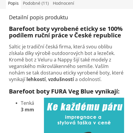
Popis
Podobné (11)
Hodnocení
Detailní popis produktu
Barefoot boty vyrobené eticky se 100%
podílem ruční práce v České republice
Saltic je tradiční česká firma, která svou oblibu
získala díky výrobě outdoorových bot a lezeček.
Kromě bot z Veluru a Nappy šijí také modely z
veganského mikrovlákenného semiše. Vaším
nohám se tak dostanou eticky vyrobené boty, které
vynikají
lehkostí
,
vzdušností
a odolností.
Barefoot boty FURA Veg Blue vynikají:
Tenká
3 mm