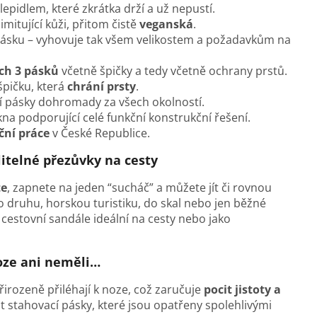
lepidlem, které zkrátka drží a už nepustí.
imitující kůži, přitom čistě
veganská
.
 pásku
–
vyhovuje tak všem velikostem a požadavkům na
ech 3 pásků
včetně špičky a tedy včetně ochrany prstů.
špičku, která
chrání prsty
.
ží pásky dohromady za všech okolností.
na podporující celé funkční konstrukční řešení.
ční práce
v České Republice.
litelné přezůvky na cesty
te
, zapnete na jeden “sucháč” a můžete jít či rovnou
ho druhu, horskou turistiku, do skal nebo jen běžné
 cestovní sandále ideální na cesty nebo jako
noze ani neměli…
irozeně přiléhají k noze, což zaručuje
pocit jistoty a
it stahovací pásky, které jsou opatřeny spolehlivými