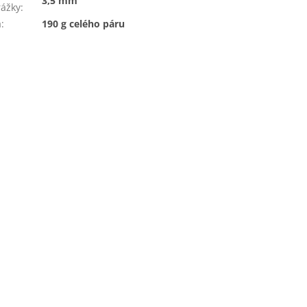
3,5 mm
ážky
:
a
:
190 g celého páru