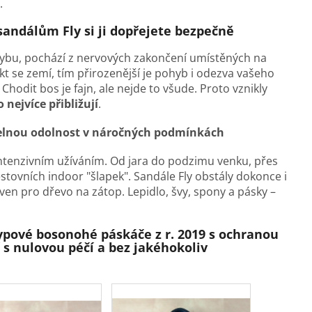
.
 sandálům Fly si ji dopřejete bezpečně
hybu, pochází z nervových zakončení umístěných na
akt se zemí, tím přirozenější je pohyb i odezva vašeho
Chodit bos je fajn, ale nejde to všude. Proto vznikly
 nejvíce přibližují
.
telnou odolnost v náročných podmínkách
intenzivním užíváním. Od jara do podzimu venku, přes
tovních indoor "šlapek". Sandále Fly obstály dokonce i
ven pro dřevo na zátop. Lepidlo, švy, spony a pásky
–
typové bosonohé páskáče z r. 2019 s ochranou
 s nulovou péčí a bez jakéhokoliv