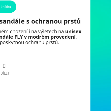
 košíku
sandále s ochranou prstů
ném chození i na výletech na
unisex
andále FLY v modrém provedení
,
 poskytnou ochranu prstů.
SDÍLET