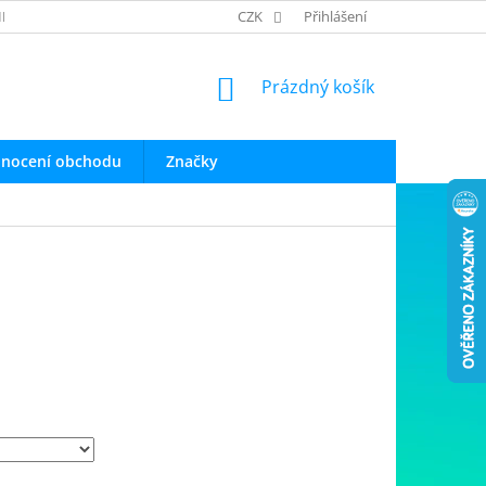
INFO O PRODUKTECH
OBCHODNÍ PODMÍNKY
CZK
Přihlášení
OCHRANA OSOB
NÁKUPNÍ
Prázdný košík
KOŠÍK
nocení obchodu
Značky