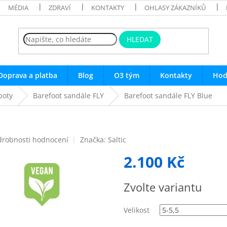
MÉDIA
ZDRAVÍ
KONTAKTY
OHLASY ZÁKAZNÍKŮ
HLEDAT
Doprava a platba
Blog
O3 tým
Kontakty
Hod
boty
Barefoot sandále FLY
Barefoot sandále FLY Blue
drobnosti hodnocení
Značka:
Saltic
2.100 Kč
Měrná
Zvolte variantu
cena:
Velikost