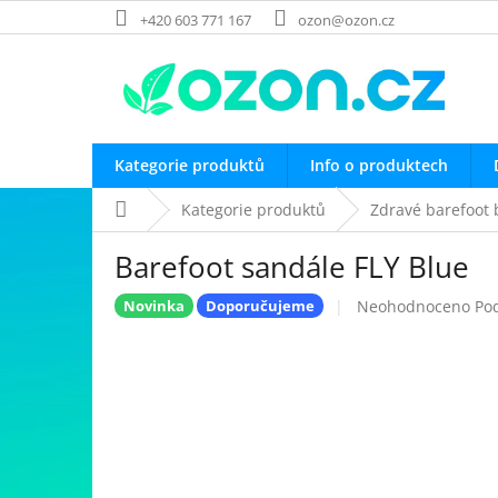
Přejít
+420 603 771 167
ozon@ozon.cz
na
obsah
Kategorie produktů
Info o produktech
Domů
Kategorie produktů
Zdravé barefoot 
Barefoot sandále FLY Blue
Průměrné
Neohodnoceno
Po
Novinka
Doporučujeme
hodnocení
produktu
je
0,0
z
5
hvězdiček.