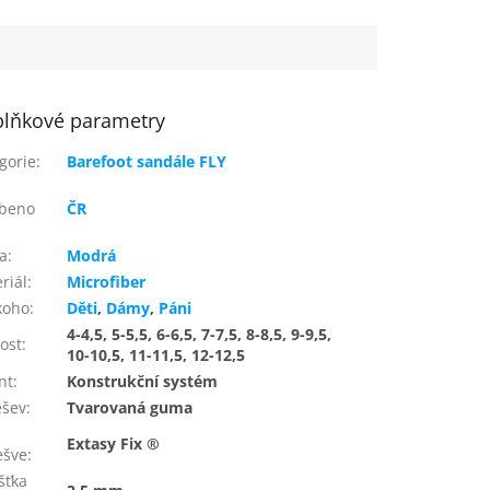
lňkové parametry
gorie
:
Barefoot sandále FLY
obeno
ČR
a
:
Modrá
riál
:
Microfiber
koho
:
Děti
,
Dámy
,
Páni
4-4,5, 5-5,5, 6-6,5, 7-7,5, 8-8,5, 9-9,5,
kost
:
10-10,5, 11-11,5, 12-12,5
nt
:
Konstrukční systém
ešev
:
Tvarovaná guma
Extasy Fix ®
ešve
:
šťka