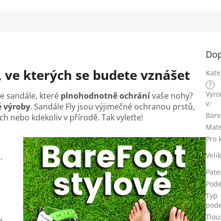
ek.
Dop
 ve kterých se budete vznášet
Kate
?
Vyr
e sandále, které
plnohodnotně ochrání
vaše nohy?
v
:
é výroby
. Sandále Fly jsou výjimečné ochranou prstů,
Barv
ách nebo kdekoliv v přírodě. Tak vyleťte!
Mate
Pro 
Veli
u.
Pate
Pod
Typ
pod
Tlou