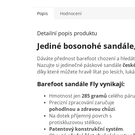
5
hvězdič
Popis
Hodnocení
Detailní popis produktu
Jediné bosonohé sandále,
Dáváte přednost barefoot chození a hledát
Nazujte si jedinečné páskové sandále
česk
díky které můžete hravě lítat po lesích, luk
Barefoot sandále Fly vynikají:
Hmotnost jen
285 gramů
celého pár
Precizní zpracování zaručuje
pohodlnou a zdravou chůzi
.
Na dotek příjemný povrch s
protiskluzovou stélkou.
Patentový konstrukční systém
.