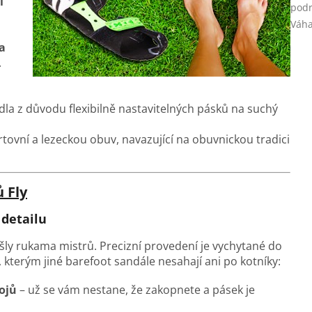
i
podr
Váh
 a
.
idla z důvodu flexibilně nastavitelných pásků na suchý
ortovní a lezeckou obuv, navazující na obuvnickou tradici
 Fly
detailu
ošly rukama mistrů.
Precizní provedení je vychytané do
 kterým jiné barefoot sandále nesahají ani po kotníky:
pojů
–
už se vám nestane, že zakopnete a pásek je