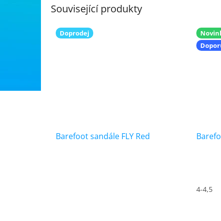
Související produkty
Doprodej
Novin
Dopor
Barefoot sandále FLY Red
Barefo
Průměr
hodnoc
produk
4-4,5
je
5,0
z