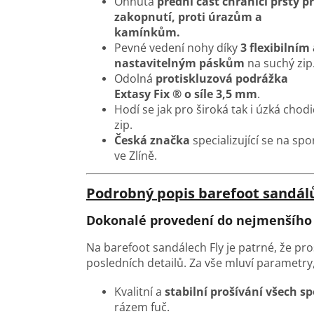
Ohnutá
přední část chránící prsty př
zakopnutí, proti úrazům a
kamínkům.
Pevné vedení nohy díky
3 flexibilním
nastavitelným páskům
na suchý zip
Odolná
protiskluzová podrážka
Extasy Fix ® o síle 3,5 mm
.
Hodí se jak pro široká tak i úzká chod
zip.
Česká značka
specializující se na sp
ve Zlíně.
Podrobný popis barefoot sandálů
Dokonalé provedení do nejmenšího 
Na barefoot sandálech Fly je patrné, že pr
posledních detailů. Za vše mluví parametry,
Kvalitní a
stabilní prošívání všech s
rázem fuč.