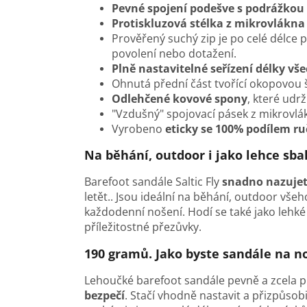
Pevné spojení podešve s podrážkou
Protiskluzová stélka z mikrovlákna
Prověřený suchý zip je po celé délce
povolení nebo dotažení.
Plně nastavitelné seřízení délky vš
Ohnutá přední část tvořící okopovou 
Odlehčené kovové spony
, které udr
"Vzdušný" spojovací pásek z mikrovlák
Vyrobeno
eticky se 100% podílem ru
Na běhání, outdoor i jako lehce sba
Barefoot sandále Saltic Fly
snadno nazuje
letět.. Jsou ideální na běhání, outdoor vše
každodenní nošení. Hodí se také jako lehké
příležitostné přezůvky.
190 gramů. Jako byste sandále na 
Lehoučké barefoot sandále pevně a zcela př
bezpečí
. Stačí vhodně nastavit a přizpůsob