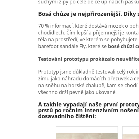
suchými zipy po celé délce upínacích pásků
Bosá chůze je nejpřirozenější. Díky
70 % informací, které dostává mozek o po
chodidlech. Čím lepší a příjemnější je kont
těla na prostředí, ve kterém se pohybujete. 
barefoot sandále Fly, které se
bosé chůzi co
Testování prototypu prokázalo neuvěři
Prototyp jsme důkladně testovali celý rok 
zimu jako náhradu domácích přezuvek a ces
na sněhu na horské chalupě, kam se chodí 
všechno drží pevně jako ukované.
A takhle vypadají naše první proto
prstů po ročním intenzivním nošení
dosavadního čištění: