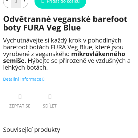
Přidat do košíku
Odvětranné veganské barefoot
boty FURA Veg Blue
Vychutnávejte si každý krok v pohodlných
barefoot botách FURA Veg Blue, které jsou
vyrobené z veganského
mikrovlákenného
semiše
. Hýbejte se přirozeně ve vzdušných a
lehkých botách.
Detailní informace
ZEPTAT SE
SDÍLET
Související produkty