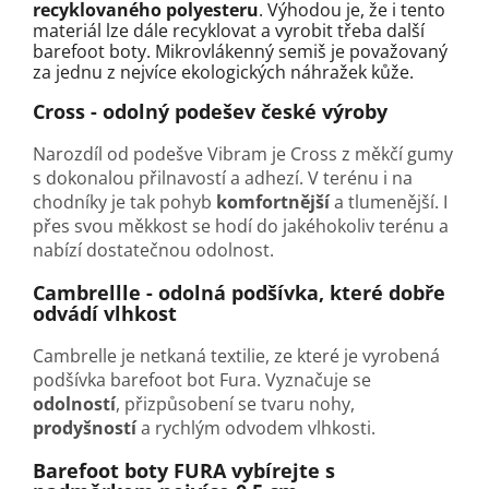
recyklovaného polyesteru
. Výhodou je, že i tento
materiál lze dále recyklovat a vyrobit třeba další
barefoot boty. Mikrovlákenný semiš je považovaný
za jednu z nejvíce ekologických náhražek kůže.
Cross - odolný podešev české výroby
Narozdíl od podešve Vibram je Cross z měkčí gumy
s dokonalou přilnavostí a adhezí. V terénu i na
chodníky je tak pohyb
komfortnější
a tlumenější. I
přes svou měkkost se hodí do jakéhokoliv terénu a
nabízí dostatečnou odolnost.
Cambrellle - odolná podšívka, které dobře
odvádí vlhkost
Cambrelle je netkaná textilie, ze které je vyrobená
podšívka barefoot bot Fura. Vyznačuje se
odolností
, přizpůsobení se tvaru nohy,
prodyšností
a rychlým odvodem vlhkosti.
Barefoot boty FURA vybírejte s