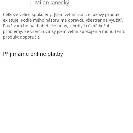
í
Milan Janecký
|
Hodnocení produktu je 5 z 5 hvězdiček.
Celkově velice spokojený. Jsem velmi rád, že takový produkt
existuje. Podle mého názoru má opravdu všestranné využití.
Používám ho na diabetické nohy, klouby i různé kožní
problémy. Se všemi účinky jsem velmi spokojen a mohu tento
produkt doporučit.
Přijímáme online platby