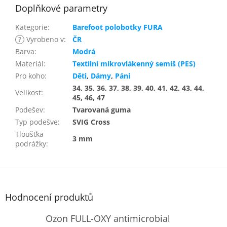
Doplňkové parametry
Kategorie
:
Barefoot polobotky FURA
?
Vyrobeno v
:
ČR
Barva
:
Modrá
Materiál
:
Textilní mikrovlákenný semiš (PES)
Pro koho
:
Děti
,
Dámy
,
Páni
34, 35, 36, 37, 38, 39, 40, 41, 42, 43, 44,
Velikost
:
45, 46, 47
Podešev
:
Tvarovaná guma
Typ podešve
:
SVIG Cross
Tloušťka
3 mm
podrážky
:
Z
á
p
Hodnocení produktů
a
t
Ozon FULL-OXY antimicrobial