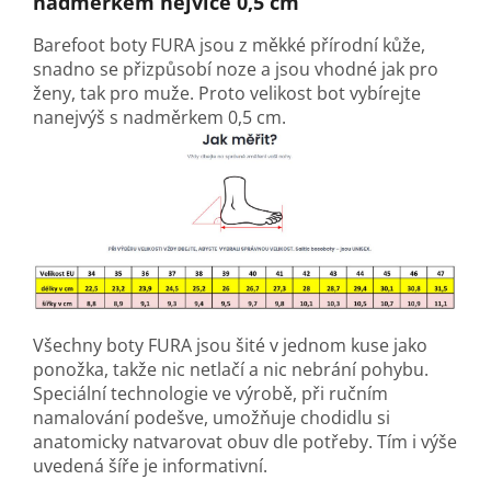
nadměrkem nejvíce 0,5 cm
Barefoot boty FURA jsou z měkké přírodní kůže,
snadno se přizpůsobí noze a jsou vhodné jak pro
ženy, tak pro muže. Proto velikost bot vybírejte
nanejvýš s nadměrkem 0,5 cm.
Všechny boty FURA jsou šité v jednom kuse jako
ponožka, takže nic netlačí a nic nebrání pohybu.
Speciální technologie ve výrobě, při ručním
namalování podešve, umožňuje chodidlu si
anatomicky natvarovat obuv dle potřeby. Tím i výše
uvedená šíře je informativní.