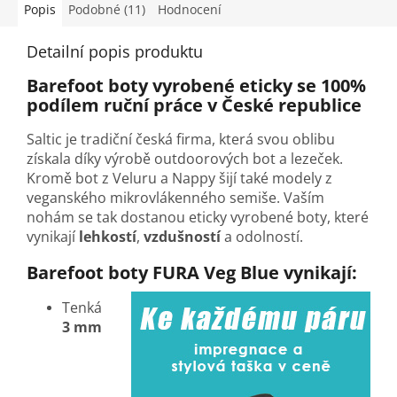
Popis
Podobné (11)
Hodnocení
Detailní popis produktu
Barefoot boty vyrobené eticky se 100%
podílem ruční práce v České republice
Saltic je tradiční česká firma, která svou oblibu
získala díky výrobě outdoorových bot a lezeček.
Kromě bot z Veluru a Nappy šijí také modely z
veganského mikrovlákenného semiše. Vaším
nohám se tak dostanou eticky vyrobené boty, které
vynikají
lehkostí
,
vzdušností
a odolností.
Barefoot boty FURA Veg Blue vynikají:
Tenká
3 mm