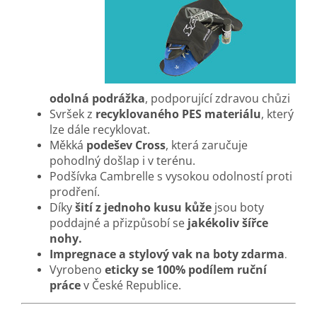
odolná podrážka
, podporující zdravou chůzi
Svršek z
recyklovaného PES materiálu
, který
lze dále recyklovat
.
Měkká
podešev Cross
, která zaručuje
pohodlný došlap i v terénu.
Podšívka Cambrelle s vysokou odolností proti
prodření.
Díky
šití z jednoho kusu kůže
jsou boty
poddajné a přizpůsobí se
jakékoliv šířce
nohy.
Impregnace a stylový vak na boty zdarma
.
Vyrobeno
eticky se 100% podílem ruční
práce
v České Republice.