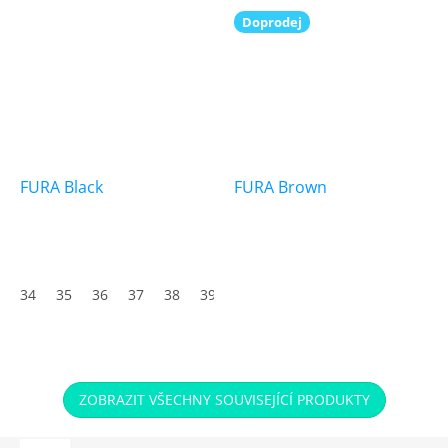
Doprodej
FURA Black
FURA Brown
34
35
36
37
38
39
40
41
42
43
44
45
ZOBRAZIT VŠECHNY SOUVISEJÍCÍ PRODUKTY