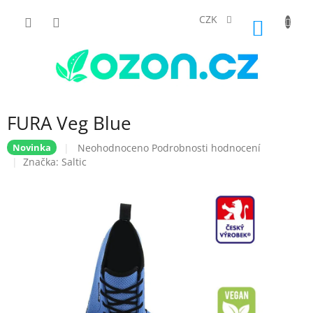
Přejít
na
CZK
NÁKUP
obsah
KOŠÍK
FURA Veg Blue
Průměrné
Neohodnoceno
Podrobnosti hodnocení
Novinka
hodnocení
Značka:
Saltic
produktu
je
0,0
z
5
hvězdiček.