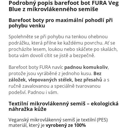
Podrobný popis barefoot bot FURA Veg
Blue
z mikrovlákenného semiše
Barefoot boty pro maximální pohodlí při
pohybu venku
Spolehněte se při pohybu na tenkou ohebnou
podrážku, která přilne ke každému povrchu. Ať se
procházíte lesem, loukou nebo skáčete po skalách,
bota vám dovolí cítit se jistě a bezpečně.
Barefoot boty FURA navíc
padnou komukoliv
,
protože jsou vyráběné z jednoho kusu.
Bez
záložek, vlepovaných stélek, bez přesahů
a s
ručně zavalovanou a speciálně tvarovanou
podešví. Padnou i vám.
Textilní mikrovlákenný semiš
–
ekologická
náhražka kůže
Veganský mikrovlákenný semiš je textilní (PES)
materiál, který je
vyrobený ze 100%