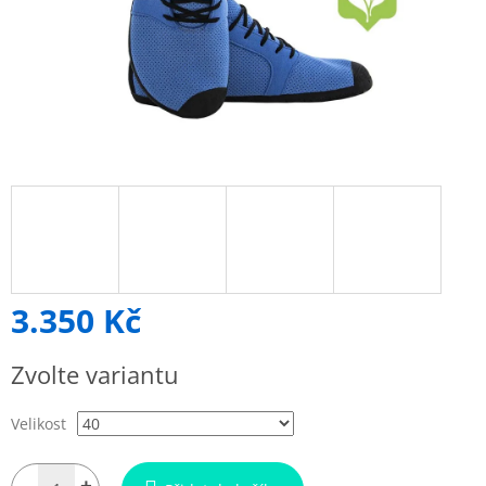
3.350 Kč
Měrná
Zvolte variantu
cena:
Velikost