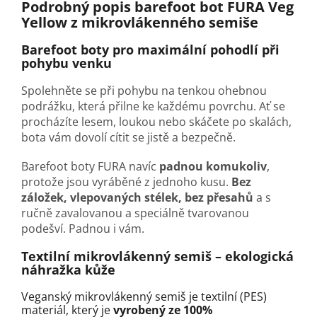
Podrobný popis barefoot bot FURA Veg
Yellow
z mikrovlákenného semiše
Barefoot boty pro maximální pohodlí při
pohybu venku
Spolehněte se při pohybu na tenkou ohebnou
podrážku, která přilne ke každému povrchu. Ať se
procházíte lesem, loukou nebo skáčete po skalách,
bota vám dovolí cítit se jistě a bezpečně.
Barefoot boty FURA navíc
padnou komukoliv
,
protože jsou vyráběné z jednoho kusu.
Bez
záložek, vlepovaných stélek, bez přesahů
a s
ručně zavalovanou a speciálně tvarovanou
podešví. Padnou i vám.
Textilní mikrovlákenný semiš
–
ekologická
náhražka kůže
Veganský mikrovlákenný semiš je textilní (PES)
materiál, který je
vyrobený ze 100%