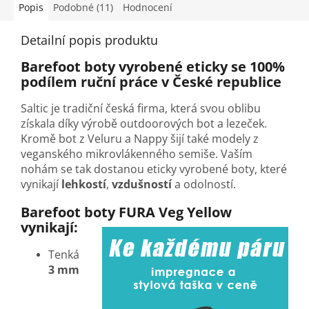
Popis
Podobné (11)
Hodnocení
Detailní popis produktu
Barefoot boty vyrobené eticky se 100%
podílem ruční práce v České republice
Saltic je tradiční česká firma, která svou oblibu
získala díky výrobě outdoorových bot a lezeček.
Kromě bot z Veluru a Nappy šijí také modely z
veganského mikrovlákenného semiše. Vaším
nohám se tak dostanou eticky vyrobené boty, které
vynikají
lehkostí
,
vzdušností
a odolností.
Barefoot boty FURA Veg Yellow
vynikají:
Tenká
3 mm