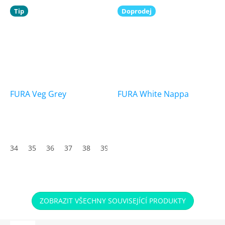
Tip
Doprodej
FURA Veg Grey
FURA White Nappa
34
35
36
37
38
39
40
41
42
43
44
45
ZOBRAZIT VŠECHNY SOUVISEJÍCÍ PRODUKTY