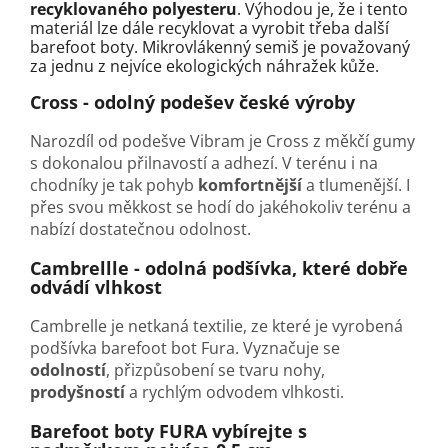
recyklovaného polyesteru
. Výhodou je, že i tento
materiál lze dále recyklovat a vyrobit třeba další
barefoot boty. Mikrovlákenný semiš je považovaný
za jednu z nejvíce ekologických náhražek kůže.
Cross - odolný podešev české výroby
Narozdíl od podešve Vibram je Cross z měkčí gumy
s dokonalou přilnavostí a adhezí. V terénu i na
chodníky je tak pohyb
komfortnější
a tlumenější. I
přes svou měkkost se hodí do jakéhokoliv terénu a
nabízí dostatečnou odolnost.
Cambrellle - odolná podšívka, které dobře
odvádí vlhkost
Cambrelle je netkaná textilie, ze které je vyrobená
podšívka barefoot bot Fura. Vyznačuje se
odolností
, přizpůsobení se tvaru nohy,
prodyšností
a rychlým odvodem vlhkosti.
Barefoot boty FURA vybírejte s