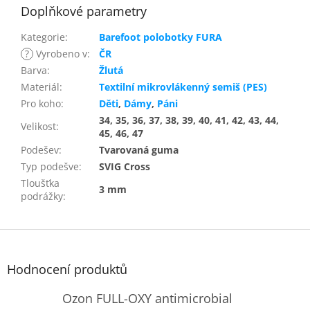
Doplňkové parametry
Kategorie
:
Barefoot polobotky FURA
?
Vyrobeno v
:
ČR
Barva
:
Žlutá
Materiál
:
Textilní mikrovlákenný semiš (PES)
Pro koho
:
Děti
,
Dámy
,
Páni
34, 35, 36, 37, 38, 39, 40, 41, 42, 43, 44,
Velikost
:
45, 46, 47
Podešev
:
Tvarovaná guma
Typ podešve
:
SVIG Cross
Tloušťka
3 mm
podrážky
:
Z
á
p
Hodnocení produktů
a
t
Ozon FULL-OXY antimicrobial