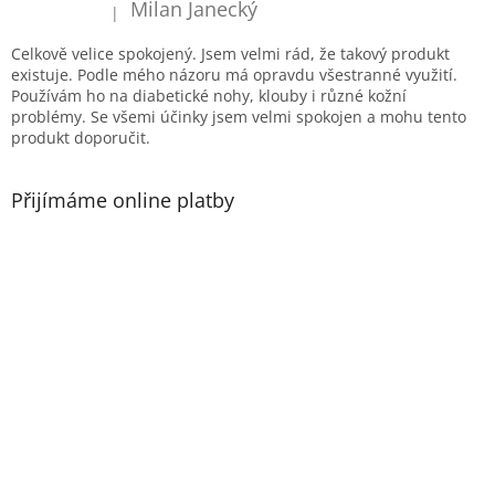
í
Milan Janecký
|
Hodnocení produktu je 5 z 5 hvězdiček.
Celkově velice spokojený. Jsem velmi rád, že takový produkt
existuje. Podle mého názoru má opravdu všestranné využití.
Používám ho na diabetické nohy, klouby i různé kožní
problémy. Se všemi účinky jsem velmi spokojen a mohu tento
produkt doporučit.
Přijímáme online platby