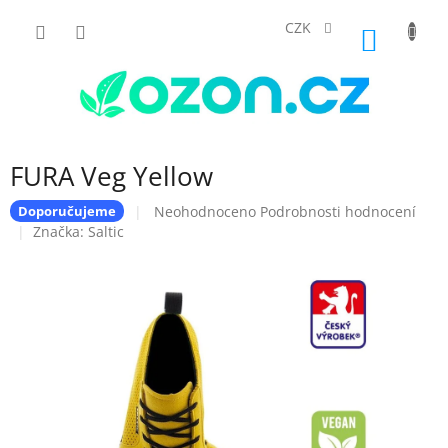
Přejít
na
CZK
NÁKUP
obsah
KOŠÍK
FURA Veg Yellow
Průměrné
Neohodnoceno
Podrobnosti hodnocení
Doporučujeme
hodnocení
Značka:
Saltic
produktu
je
0,0
z
5
hvězdiček.