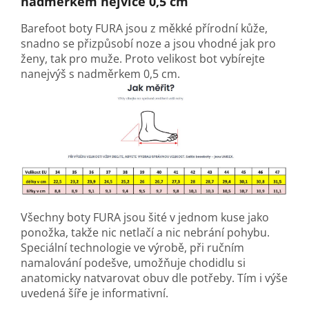
nadměrkem nejvíce 0,5 cm
Barefoot boty FURA jsou z měkké přírodní kůže,
snadno se přizpůsobí noze a jsou vhodné jak pro
ženy, tak pro muže. Proto velikost bot vybírejte
nanejvýš s nadměrkem 0,5 cm.
Všechny boty FURA jsou šité v jednom kuse jako
ponožka, takže nic netlačí a nic nebrání pohybu.
Speciální technologie ve výrobě, při ručním
namalování podešve, umožňuje chodidlu si
anatomicky natvarovat obuv dle potřeby. Tím i výše
uvedená šíře je informativní.