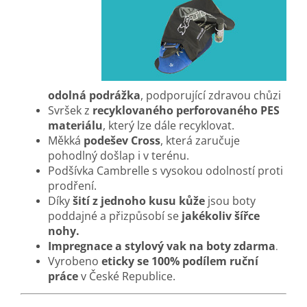
odolná podrážka
, podporující zdravou chůzi
Svršek z
recyklovaného perforovaného PES
materiálu
, který lze dále recyklovat
.
Měkká
podešev Cross
, která zaručuje
pohodlný došlap i v terénu.
Podšívka Cambrelle s vysokou odolností proti
prodření.
Díky
šití z jednoho kusu kůže
jsou boty
poddajné a přizpůsobí se
jakékoliv šířce
nohy.
Impregnace a stylový vak na boty zdarma
.
Vyrobeno
eticky se 100% podílem ruční
práce
v České Republice.