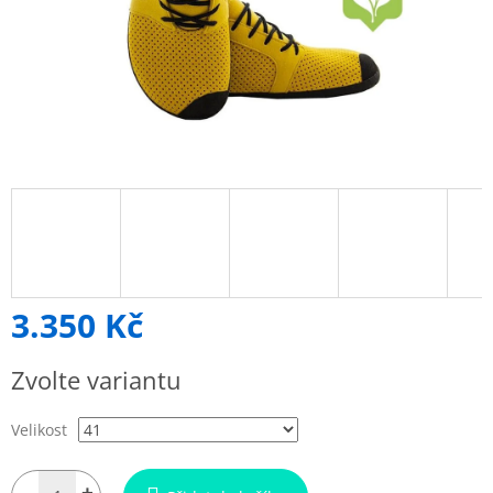
3.350 Kč
Měrná
Zvolte variantu
cena:
Velikost