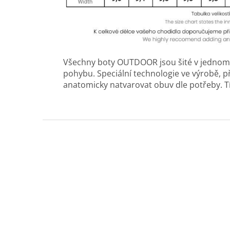
Všechny boty OUTDOOR jsou šité v jednom k
pohybu. Speciální technologie ve výrobě, 
anatomicky natvarovat obuv dle potřeby. Tí
Z
á
p
a
t
í