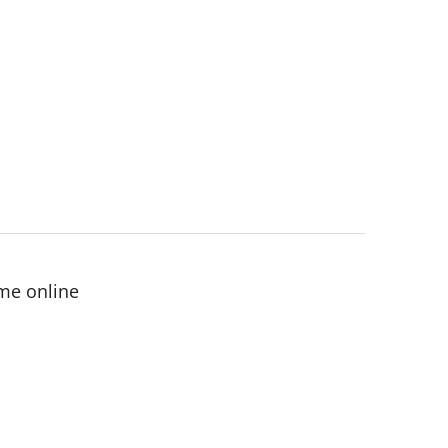
me online
ězdiček.