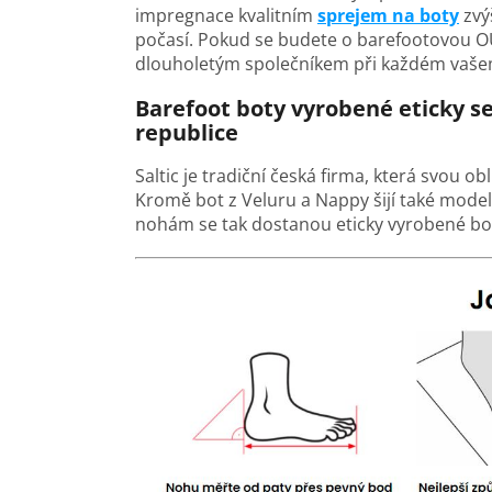
impregnace kvalitním
sprejem na boty
zvý
počasí. Pokud se budete o barefootovou O
dlouholetým společníkem při každém vaše
Barefoot boty vyrobené eticky s
republice
Saltic je tradiční česká firma, která svou o
Kromě bot z Veluru a Nappy šijí také mod
nohám se tak dostanou eticky vyrobené bot