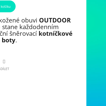
 košíku
 kožené obuvi
OUTDOOR
 stane každodenním
ční šněrovací
kotníčkové
 boty
.
SDÍLET