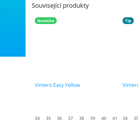
Související produkty
Novinka
Tip
Vintero Easy Yellow
Vinter
34
35
36
37
38
39
40
41
34
42
3
4