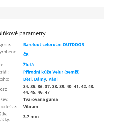
lňkové parametry
gorie
:
Barefoot celoroční OUTDOOR
yrobeno
ČR
a
:
Žlutá
riál
:
Přírodní kůže Velur (semiš)
koho
:
Děti
,
Dámy
,
Páni
34, 35, 36, 37, 38, 39, 40, 41, 42, 43,
kost
:
44, 45, 46, 47
ešev
:
Tvarovaná guma
podešve
:
Vibram
šťka
3,7 mm
ážky
: