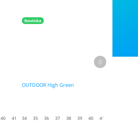
Novinka
Další
produkt
OUTDOOR High Green
40
41
34
42
35
43
36
44
37
45
38
46
39
47
40
41
42
43
44