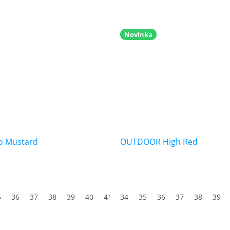
Novinka
o Mustard
OUTDOOR High Red
5
3
36
44
37
45
38
46
39
47
40
41
34
42
35
43
36
44
37
45
38
46
39
47