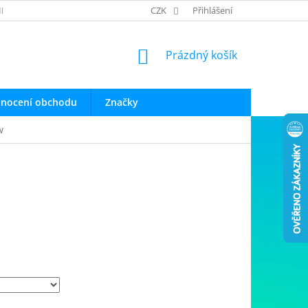
INFO O PRODUKTECH
OBCHODNÍ PODMÍNKY
CZK
Přihlášení
OCHRANA OSOB
NÁKUPNÍ
Prázdný košík
KOŠÍK
nocení obchodu
Značky
w