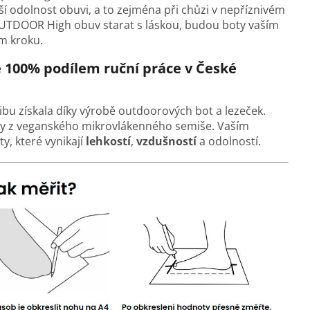
ší odolnost obuvi, a to zejména při chůzi v nepříznivém
UTDOOR High obuv starat s láskou, budou boty vaším
m kroku.
e 100% podílem ruční práce v České
blibu získala díky výrobě outdoorových bot a lezeček.
ely z veganského mikrovlákenného semiše. Vaším
y, které vynikají
lehkostí
,
vzdušností
a odolností.