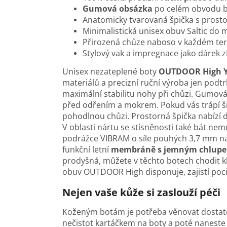
Gumová obsázka
po celém obvodu b
Anatomicky tvarovaná špička s prost
Minimalistická unisex obuv Saltic do m
Přirozená chůze naboso v každém te
Stylový vak a impregnace jako dárek
Unisex nezateplené boty
OUTDOOR High Y
materiálů a precizní ruční výroba jen podtrhu
maximální stabilitu nohy při chůzi. Gumov
před odřením a mokrem. Pokud vás trápí š
pohodlnou chůzi. Prostorná špička nabízí 
V oblasti nártu se stísněnosti také bát ne
podrážce VIBRAM o síle pouhých 3,7 mm nab
funkční letní
membráně s jemným chlup
prodyšná, můžete v těchto botech chodit k
obuv OUTDOOR High disponuje, zajistí poc
Nejen vaše kůže si zaslouží péči
Koženým botám je potřeba věnovat dostate
nečistot kartáčkem na boty a poté naneste