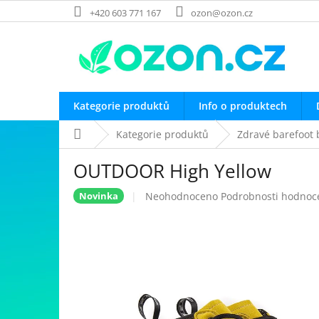
Přejít
+420 603 771 167
ozon@ozon.cz
na
obsah
Kategorie produktů
Info o produktech
Domů
Kategorie produktů
Zdravé barefoot 
OUTDOOR High Yellow
Průměrné
Neohodnoceno
Podrobnosti hodnoc
Novinka
hodnocení
produktu
je
0,0
z
5
hvězdiček.