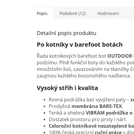
Popis
Podobné (12)
Hodnocení
Detailní popis produktu
Po kotníky v barefoot botách
Řada kotníkových barefoot bot
OUTDOOR 
podzimu. Plně funkční boty do každého poč
množstvím švů, zavazováním na tkaničky č
zaujmou každého bosonohého nadšence.
Vysoký střih i kvalita
Rovná podrážka bez vyvýšení paty –
z
Prodyšná
membrána BARE-TEX
.
Tenká a ohebná
VIBRAM podrážka o 
Dostatek prostoru pro prsty i nárt.
Celoroční kotníkové nezateplené k
100% česká precizní
ruční práce
s důr