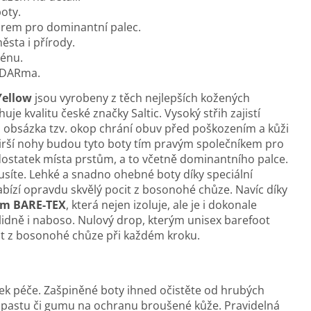
oty.
orem pro dominantní palec.
ěsta i přírody.
rénu.
 zDARma.
ellow
jsou vyrobeny z těch nejlepších kožených
je kvalitu české značky Saltic. Vysoký střih zajistí
á obsázka tzv. okop chrání obuv před poškozením a kůži
irší nohy budou tyto boty tím pravým společníkem pro
dostatek místa prstům, a to včetně dominantního palce.
musíte. Lehké a snadno ohebné boty díky speciální
ízí opravdu skvělý pocit z bosonohé chůze. Navíc díky
em
BARE-TEX
, která nejen izoluje, ale je i dokonale
lidně i naboso. Nulový drop, kterým unisex barefoot
it z bosonohé chůze při každém kroku.
k péče. Zašpiněné boty ihned očistěte od hrubých
 pastu či gumu na ochranu broušené kůže. Pravidelná