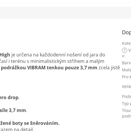
Dop
Kate
?
V
High
je určena na každodenní nošení od jara do
v
:
así i terénu s minimalistickým střihem a malým
Barv
i
podrážkou VIBRAM tenkou pouze 3,7 mm
zcela jistě
Mate
Pro 
Veli
Pod
ero drop
.
Typ 
síle 3,7 mm
.
Tlou
podr
ožené boty se šněrováním.
azem na detail.