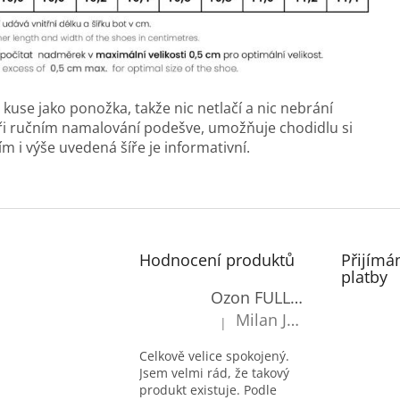
use jako ponožka, takže nic netlačí a nic nebrání
při ručním namalování podešve, umožňuje chodidlu si
m i výše uvedená šíře je informativní.
Hodnocení produktů
Přijímá
platby
Ozon FULL-OXY antimicrobial
Milan Janecký
|
Hodnocení produktu je 5 z 5 hv
Celkově velice spokojený.
Jsem velmi rád, že takový
produkt existuje. Podle