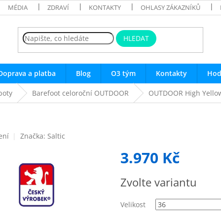
MÉDIA
ZDRAVÍ
KONTAKTY
OHLASY ZÁKAZNÍKŮ
HLEDAT
Doprava a platba
Blog
O3 tým
Kontakty
Hod
boty
Barefoot celoroční OUTDOOR
OUTDOOR High Yello
ení
Značka:
Saltic
3.970 Kč
Měrná
Zvolte variantu
cena:
Velikost