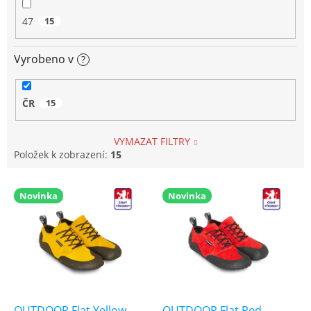
47
15
Vyrobeno v
?
ČR
15
VYMAZAT FILTRY
Položek k zobrazení:
15
V
Novinka
Novinka
ý
p
i
s
p
r
o
d
OUTDOOR Flat Yellow
OUTDOOR Flat Red