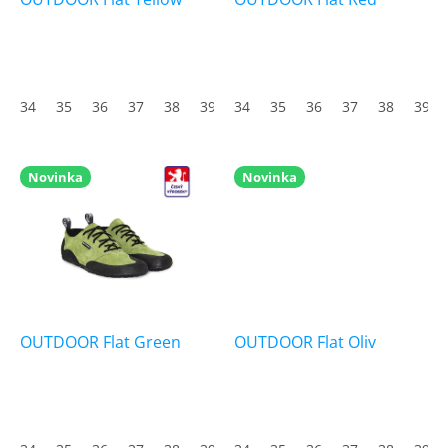
u
k
t
ů
34
35
36
37
38
39
34
40
35
41
36
42
37
43
38
44
39
45
Novinka
Novinka
OUTDOOR Flat Green
OUTDOOR Flat Oliv