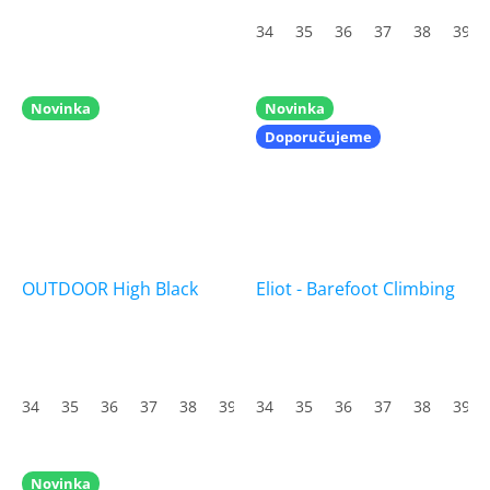
34
35
36
37
38
39
Novinka
Novinka
Doporučujeme
OUTDOOR High Black
Eliot - Barefoot Climbing
34
35
36
37
38
39
34
40
35
41
36
42
37
43
38
44
39
45
Novinka