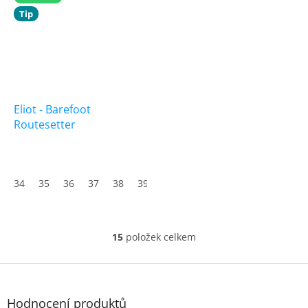
Tip
Eliot - Barefoot
Routesetter
34
35
36
37
38
39
40
41
42
43
44
45
15
položek celkem
O
v
l
Z
á
á
d
p
Hodnocení produktů
a