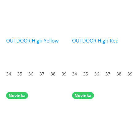
OUTDOOR High Yellow
OUTDOOR High Red
34
35
36
37
38
39
34
40
35
41
36
42
37
43
38
44
39
45
Novinka
Novinka