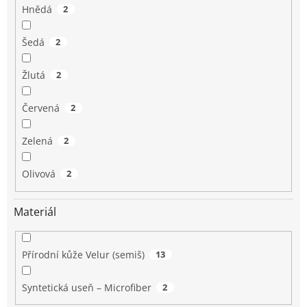
Hnědá
2
Šedá
2
Žlutá
2
Červená
2
Zelená
2
Olivová
2
Materiál
Přírodní kůže Velur (semiš)
13
Syntetická useň – Microfiber
2