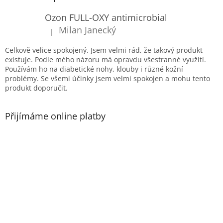
a
c
t
Ozon FULL-OXY antimicrobial
í
í
p
Milan Janecký
|
Hodnocení produktu je 5 z 5 hvězdiček.
r
v
Celkově velice spokojený. Jsem velmi rád, že takový produkt
k
existuje. Podle mého názoru má opravdu všestranné využití.
y
Používám ho na diabetické nohy, klouby i různé kožní
v
problémy. Se všemi účinky jsem velmi spokojen a mohu tento
ý
produkt doporučit.
p
i
s
Přijímáme online platby
u