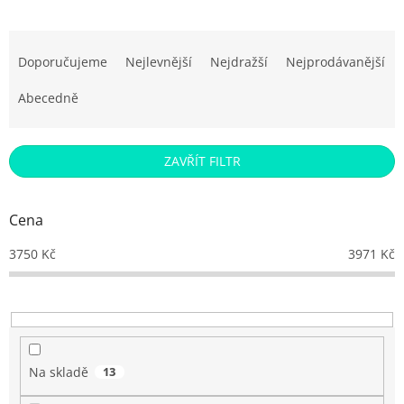
Ř
a
Doporučujeme
Nejlevnější
Nejdražší
Nejprodávanější
z
e
Abecedně
n
í
p
ZAVŘÍT FILTR
r
o
d
Cena
u
k
3750
Kč
3971
Kč
t
ů
Na skladě
13