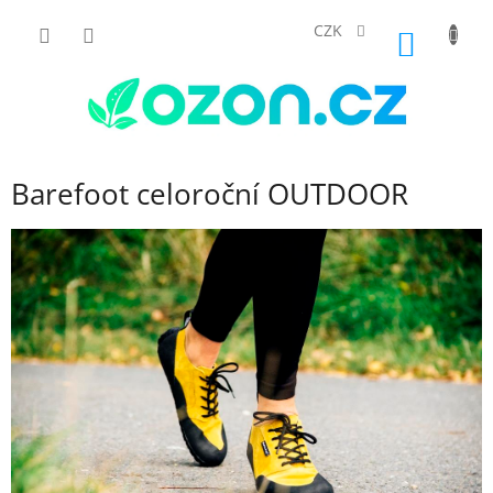
Přejít
na
CZK
NÁKUP
obsah
KOŠÍK
Barefoot celoroční OUTDOOR