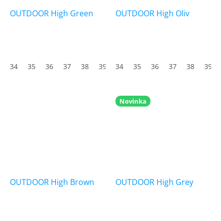
OUTDOOR High Green
OUTDOOR High Oliv
34
35
36
37
38
39
34
40
35
41
36
42
37
43
38
44
39
45
Novinka
OUTDOOR High Brown
OUTDOOR High Grey