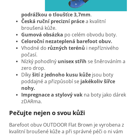
podrážkou o tloušťce 3,7mm
.
Česká ruční precizní práce
a kvalitní
broušená kůže.
Gumová obsázka
po celém obvodu boty.
Celoroční nezateplená barefoot obuv.
Vhodné do
různých terénů
i nepříznivého
počasí.
Nízký pohodlný
unisex střih
se šněrováním a
zero drop.
Díky
šití z jednoho kusu kůže
jsou boty
poddajné a přizpůsobí se
jakékoliv šířce
nohy.
Impregnace a stylový vak
na boty jako dárek
zDARma.
Pečujte nejen o svou kůži
Barefoot obuv OUTDOOR Flat Brown je vyrobena z
kvalitní broušené kůže a při správné péči o ni vám