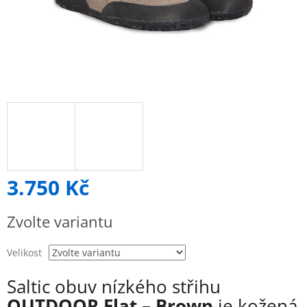
3.750 Kč
Měrná
Zvolte variantu
cena:
Velikost
Saltic obuv nízkého střihu
OUTDOOR Flat – Brown
je kožená