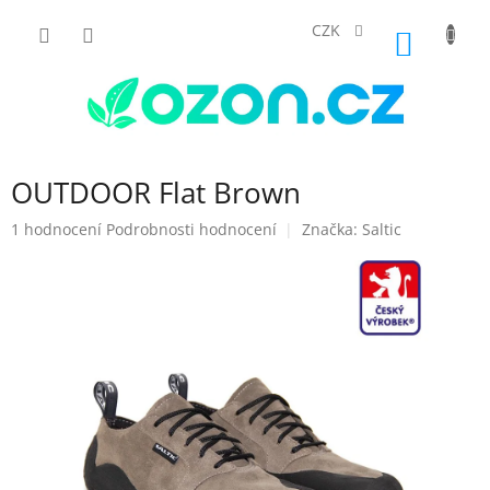
Přejít
na
CZK
NÁKUP
obsah
KOŠÍK
OUTDOOR Flat Brown
Průměrné
1 hodnocení
Podrobnosti hodnocení
Značka:
Saltic
hodnocení
produktu
je
5,0
z
5
hvězdiček.