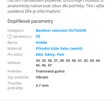
ručním namalování podešve, umožňuje chodidlu si
anatomicky natvarovat obuv dle potřeby. Tím i výše
uvedená šíře je informativní.
Doplňkové parametry
Kategorie
:
Barefoot celoroční OUTDOOR
?
Vyrobeno v
:
ČR
Barva
:
Hnědá
Materiál
:
Přírodní kůže Velur (semiš)
Pro koho
:
Děti
,
Dámy
,
Páni
34, 35, 36, 37, 38, 39, 40, 41, 42, 43, 44,
Velikost
:
45, 46, 47
Podešev
:
Tvarovaná guma
Typ podešve
:
Vibram
Tloušťka
3,7 mm
podrážky
:
Z
á