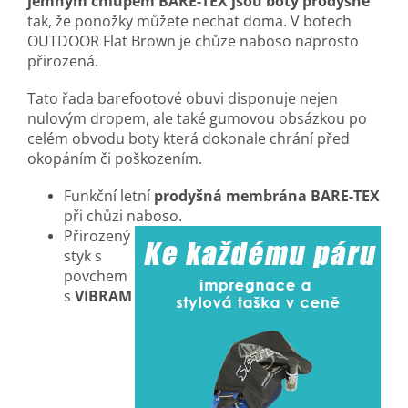
jemným chlupem BARE-TEX
jsou boty prodyšné
tak, že ponožky můžete nechat doma. V botech
OUTDOOR Flat Brown je chůze naboso naprosto
přirozená.
Tato řada barefootové obuvi disponuje nejen
nulovým dropem, ale také gumovou obsázkou po
celém obvodu boty která dokonale chrání před
okopáním či poškozením.
Funkční letní
prodyšná membrána BARE-TEX
při chůzi naboso.
Přirozený
styk s
povchem
s
VIBRAM