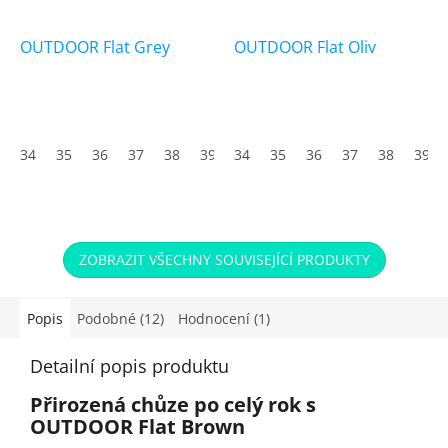
OUTDOOR Flat Grey
OUTDOOR Flat Oliv
34
35
36
37
38
39
34
40
35
41
36
42
37
43
38
44
39
45
ZOBRAZIT VŠECHNY SOUVISEJÍCÍ PRODUKTY
Popis
Podobné (12)
Hodnocení (1)
Detailní popis produktu
Přirozená chůze po celý rok s
OUTDOOR Flat Brown