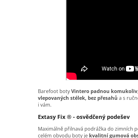
Barefoot boty
Vintero
padnou komukoliv
vlepovaných stélek, bez přesahů
a s ručn
i vám.
Extasy Fix ® - osvědčený podešev
Maximálně přilnavá podrážka do zimních 
celém obvodu boty je
kvalitní gumová ob