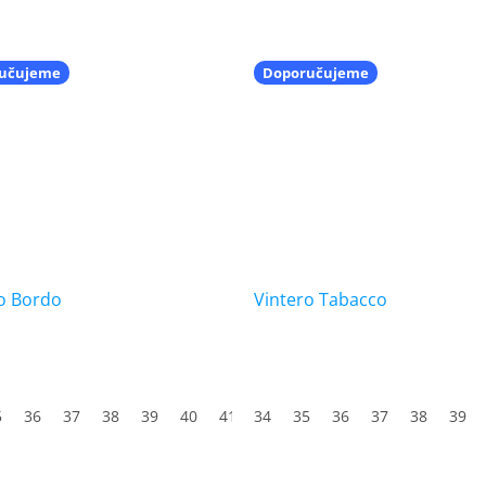
učujeme
Doporučujeme
o Bordo
Vintero Tabacco
5
3
36
44
37
45
38
46
39
47
40
41
34
42
35
43
36
44
37
45
38
46
39
47