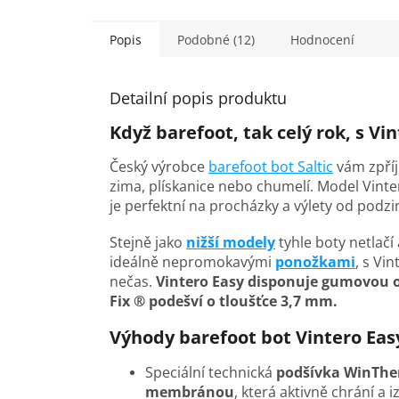
Popis
Podobné (12)
Hodnocení
Detailní popis produktu
Když barefoot, tak celý rok, s V
Český výrobce
barefoot bot Saltic
vám zpříj
zima, plískanice nebo chumelí. Model Vint
je perfektní na procházky a výlety od podz
Stejně jako
nižší modely
tyhle boty netlačí
ideálně nepromokavými
ponožkami
, s Vi
nečas.
Vintero Easy disponuje gumovou 
Fix ® podešví o tloušťce 3,7 mm.
Výhody barefoot bot Vintero Eas
Speciální technická
podšívka WinThe
membránou
, která aktivně chrání a i