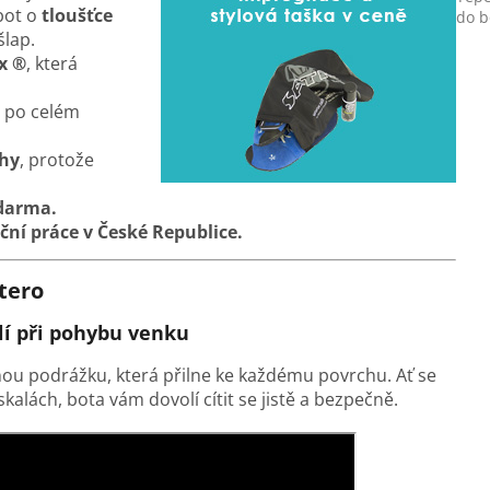
bot o
tloušťce
do b
šlap.
x ®
, která
 po celém
ohy
, protože
zdarma.
ční práce v České Republice.
tero
lí při pohybu venku
ou podrážku, která přilne ke každému povrchu. Ať se
alách, bota vám dovolí cítit se jistě a bezpečně.