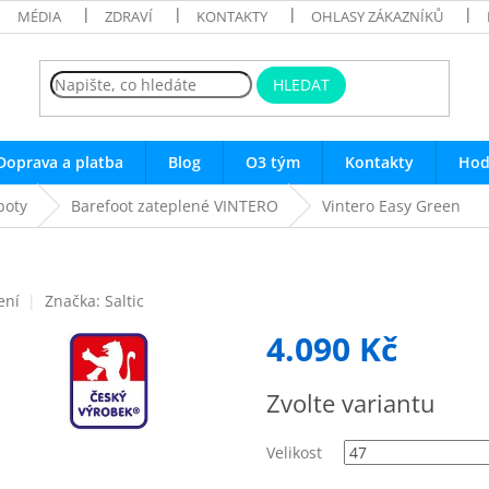
MÉDIA
ZDRAVÍ
KONTAKTY
OHLASY ZÁKAZNÍKŮ
HLEDAT
Doprava a platba
Blog
O3 tým
Kontakty
Hod
boty
Barefoot zateplené VINTERO
Vintero Easy Green
ení
Značka:
Saltic
4.090 Kč
Měrná
Zvolte variantu
cena:
Velikost