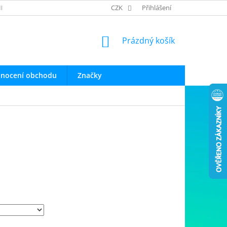
INFO O PRODUKTECH
OBCHODNÍ PODMÍNKY
CZK
Přihlášení
OCHRANA OSOB
NÁKUPNÍ
Prázdný košík
KOŠÍK
nocení obchodu
Značky