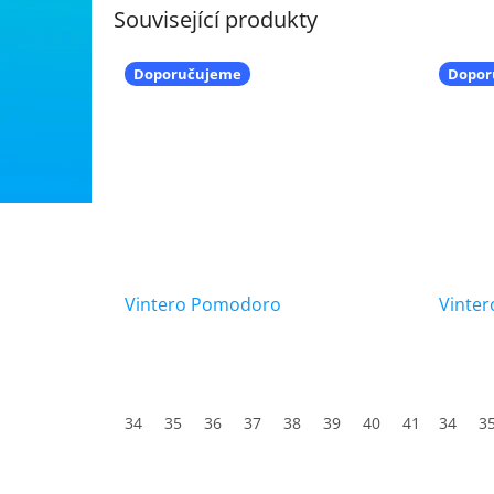
Související produkty
Doporučujeme
Dopor
Vintero Pomodoro
Vinter
34
35
36
37
38
39
40
41
34
42
3
4