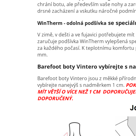
chrání botu, ale především vaše nohy a za
drsné zacházení a vskutku náročné podmín
se speciá
WinTherm - odolná podšívka
V zimě, v dešti a ve fujavici potřebujete mít
zaručuje podšívka WinTherm vylepšená spec
za každého počasí. K teplotnímu komfortu př
mm.
Barefoot boty Vintero vybírejte s 
Barefoot boty Vintero jsou z měkké přírodn
vybírejte nanejvýš s nadměrkem 1 cm.
POK
MÍT VĚTŠÍ O VÍCE NEŽ 1 CM DOPORUČUJ
DOPORUČENÝ.