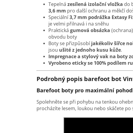
Tepelná
zesílená izolační vložka
do 
3,6 mm
pro další ochranu a měkčí do
Speciální
3,7 mm podrážka Extasy Fi
je
velmi přilnavá i na sněhu
Praktická
gumová obsázka
(ochrana)
obvodu boty
Boty se přizpůsobí
jakékoliv šířce n
jsou
ušité z jednoho kusu kůže
.
Impregnace a stylový vak na boty 
Vyrobeno eticky se 100% podílem ru
Podrobný popis barefoot bot Vin
Barefoot boty pro maximální pohod
Spolehněte se při pohybu na tenkou ohebn
procházíte lesem, loukou nebo skáčete po sk