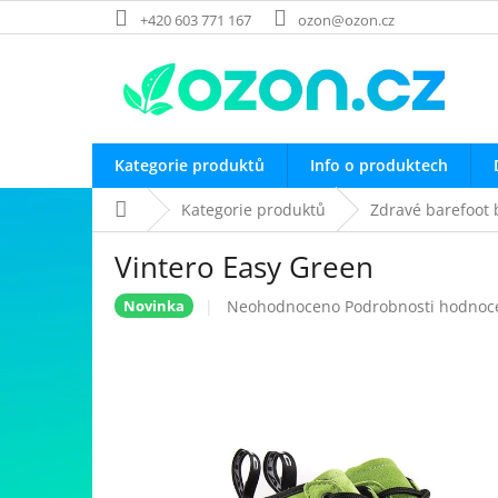
Přejít
+420 603 771 167
ozon@ozon.cz
na
obsah
Kategorie produktů
Info o produktech
Domů
Kategorie produktů
Zdravé barefoot 
Vintero Easy Green
Průměrné
Neohodnoceno
Podrobnosti hodnoc
Novinka
hodnocení
produktu
je
0,0
z
5
hvězdiček.