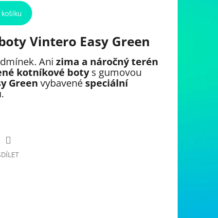
 košíku
boty Vintero Easy Green
odmínek. Ani
zima a náročný terén
ené kotníkové boty
s gumovou
sy Green
vybavené
speciální
.
SDÍLET