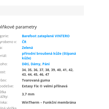
lňkové parametry
gorie
:
Barefoot zateplené VINTERO
yrobeno v
:
ČR
a
:
Zelená
přírodní broušená kůže (štípaná
riál
:
kůže)
koho
:
Děti
,
Dámy
,
Páni
34, 35, 36, 37, 38, 39, 40, 41, 42,
kost
:
43, 44, 45, 46, 47
ešev
:
Tvarovaná guma
podešve
:
Extasy Fix ® velmi přilnavá
šťka
3,7 mm
ážky
:
ívka
:
WinTherm – Funkční membrána
lná vložka