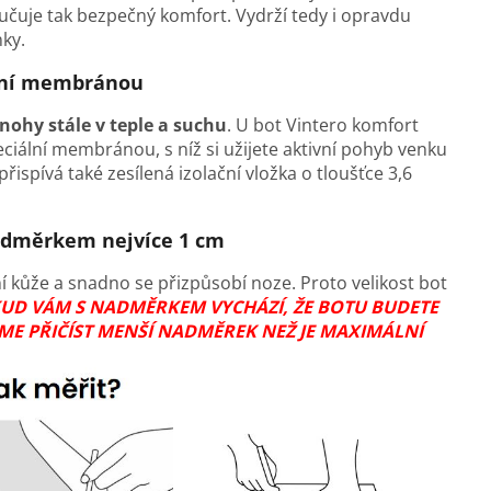
ručuje tak bezpečný komfort.
Vydrží tedy i opravdu
ky.
lní membránou
nohy stále v teple a suchu
. U bot Vintero komfort
iální membránou, s níž si užijete aktivní pohyb venku
ispívá také zesílená izolační vložka o tloušťce 3,6
nadměrkem nejvíce 1 cm
í kůže a snadno se přizpůsobí noze. Proto velikost bot
UD VÁM S NADMĚRKEM VYCHÁZÍ, ŽE BOTU BUDETE
EME PŘIČÍST MENŠÍ NADMĚREK NEŽ JE MAXIMÁLNÍ