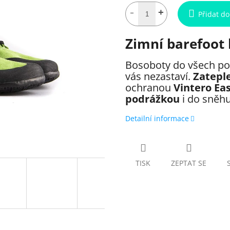
Přidat do
Zimní barefoot 
Bosoboty do všech p
vás nezastaví.
Zatepl
ochranou
Vintero Ea
podrážkou
i do sněhu
Detailní informace
TISK
ZEPTAT SE