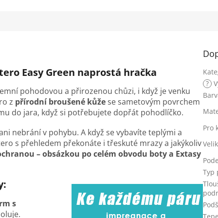
Dop
intero Easy Green naprostá hračka
Kate
?
V
emní pohodovou a přirozenou chůzi, i když je venku
Barv
ero z
přírodní broušené kůže
se sametovým povrchem
Mate
imu do jara, když si potřebujete dopřát pohodlíčko.
Pro 
 ani nebrání v pohybu. A když se vybavíte teplými a
ntero s přehledem překonáte i třeskuté mrazy a jakýkoliv
Veli
ochranou – obsázkou po celém obvodu boty a Extasy
Pod
Typ 
y:
Tlou
podr
rm s
Podš
zoluje.
Tepe