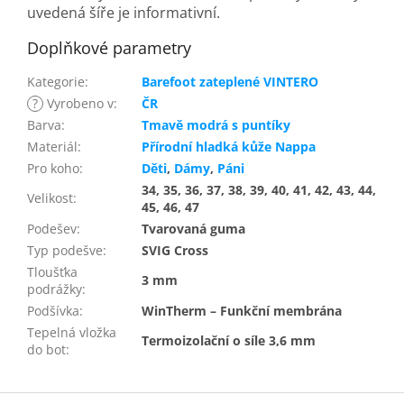
uvedená šíře je informativní.
Doplňkové parametry
Kategorie
:
Barefoot zateplené VINTERO
?
Vyrobeno v
:
ČR
Barva
:
Tmavě modrá s puntíky
Materiál
:
Přírodní hladká kůže Nappa
Pro koho
:
Děti
,
Dámy
,
Páni
34, 35, 36, 37, 38, 39, 40, 41, 42, 43, 44,
Velikost
:
45, 46, 47
Podešev
:
Tvarovaná guma
Typ podešve
:
SVIG Cross
Tloušťka
3 mm
podrážky
:
Podšívka
:
WinTherm – Funkční membrána
Tepelná vložka
Termoizolační o síle 3,6 mm
do bot
:
Z