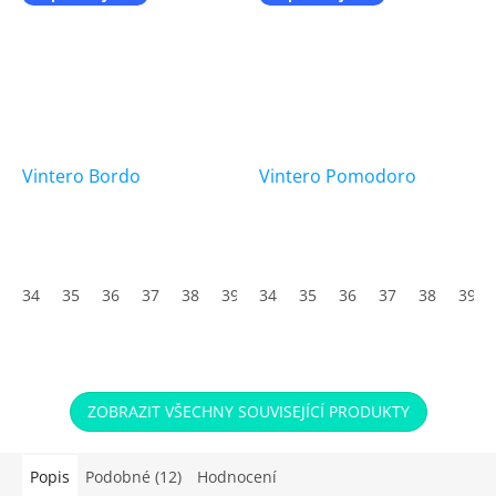
Vintero Bordo
Vintero Pomodoro
34
35
36
37
38
39
34
40
35
41
36
42
37
43
38
44
39
45
ZOBRAZIT VŠECHNY SOUVISEJÍCÍ PRODUKTY
Popis
Podobné (12)
Hodnocení