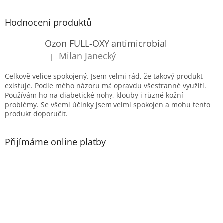
á
p
Hodnocení produktů
a
t
Ozon FULL-OXY antimicrobial
í
Milan Janecký
|
Hodnocení produktu je 5 z 5 hvězdiček.
Celkově velice spokojený. Jsem velmi rád, že takový produkt
existuje. Podle mého názoru má opravdu všestranné využití.
Používám ho na diabetické nohy, klouby i různé kožní
problémy. Se všemi účinky jsem velmi spokojen a mohu tento
produkt doporučit.
Přijímáme online platby