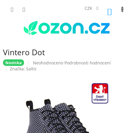
Přejít
na
CZK
NÁKUP
obsah
KOŠÍK
Vintero Dot
Průměrné
Neohodnoceno
Podrobnosti hodnocení
Novinka
hodnocení
Značka:
Saltic
produktu
je
0,0
z
5
hvězdiček.