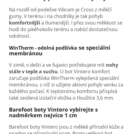
Na rozdíl od podešve Vibram je Cross z měkčí
gumy. V terénu i na chodníky je tak pohyb
komfortnější
a tlumenější. I přes svou měkkost se
hodí do jakéhokoliv terénu a nabízí dostatečnou
odolnost.
se speciální
WinTherm - odolná podšívka
membránou
V zimě, v dešti a ve fujavici potřebujete mít
nohy
stále v teple a suchu
. U bot Vintero komfort
zaručuje podšívka WinTherm vylepšená speciální
membránou, s níž si užijete aktivní pohyb venku za
každého počasí. K teplotnímu komfortu přispívá
také zesílená izolační vložka o tloušťce 3,6 mm.
Barefoot boty Vintero vybírejte s
nadměrkem nejvíce 1 cm
Barefoot boty Vintero jsou z měkké přírodní kůže a
snadno se přizpůsobí noze. Proto velikost bot