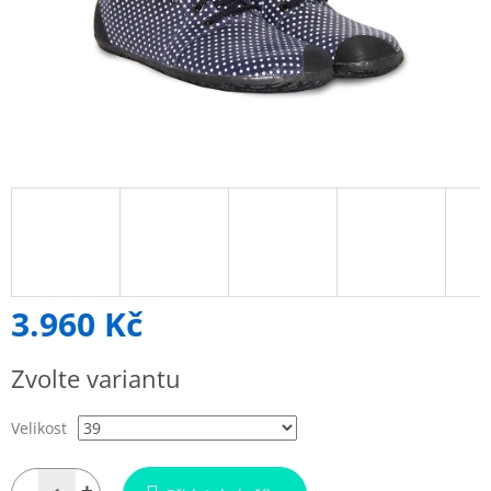
3.960 Kč
Měrná
Zvolte variantu
cena:
Velikost