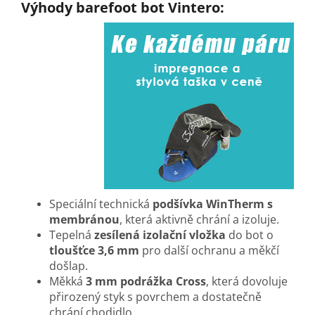
Výhody barefoot bot Vintero:
Speciální technická
podšívka WinTherm s
membránou
, která aktivně chrání a izoluje.
Tepelná
zesílená izolační vložka
do bot o
tloušťce 3,6 mm
pro další ochranu a měkčí
došlap.
Měkká
3 mm podrážka Cross
, která dovoluje
přirozený styk s povrchem a dostatečně
chrání chodidlo.