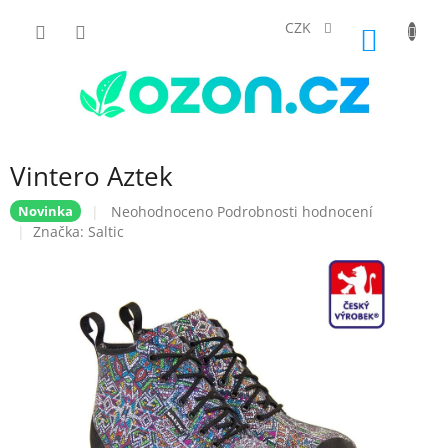
Přejít
na
CZK
NÁKUP
obsah
KOŠÍK
Vintero Aztek
Průměrné
Neohodnoceno
Podrobnosti hodnocení
Novinka
hodnocení
Značka:
Saltic
produktu
je
0,0
z
5
hvězdiček.