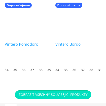
Doporučujeme
Doporučujeme
Vintero Pomodoro
Vintero Bordo
34
35
36
37
38
39
34
40
35
41
36
42
37
43
38
44
39
45
ZOBRAZIT VŠECHNY SOUVISEJÍCÍ PRODUKTY