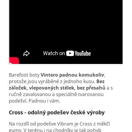
Barefoot boty
Vintero
padnou komukoliv
,
protože jsou vyráběné z jednoho kusu.
Bez
záložek, vlepovaných stélek, bez přesahů
a s
ručně zavalovanou a speciálně tvarovanou
podešví. Padnou i vám.
Cross - odolný podešev české výroby
Na rozdíl od podešve Vibram je Cross z měkčí
gumy. V terénu i na chodníky je tak pohyb