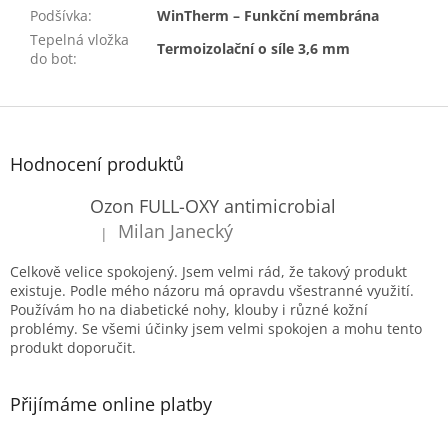
Podšívka
:
WinTherm – Funkční membrána
Tepelná vložka
Termoizolační o síle 3,6 mm
do bot
:
Z
á
p
Hodnocení produktů
a
t
Ozon FULL-OXY antimicrobial
í
Milan Janecký
|
Hodnocení produktu je 5 z 5 hvězdiček.
Celkově velice spokojený. Jsem velmi rád, že takový produkt
existuje. Podle mého názoru má opravdu všestranné využití.
Používám ho na diabetické nohy, klouby i různé kožní
problémy. Se všemi účinky jsem velmi spokojen a mohu tento
produkt doporučit.
Přijímáme online platby