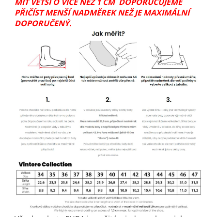
MÍT VĚTŠÍ O VÍCE NEŽ 1 CM DOPORUČUJEME
PŘIČÍST MENŠÍ NADMĚREK NEŽ JE MAXIMÁLNÍ
DOPORUČENÝ.