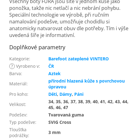
Všechny boty FURA jsou šité v jednom kuse jako
ponožka, takže nic netlačí a nic nebrání pohybu.
Speciální technologie ve výrobě, při ručním
namalování podešve, umožňuje chodidlu si
anatomicky natvarovat obuv dle potřeby. Tím i výše
uvedená šíře je informativní.
Doplňkové parametry
Kategorie
:
Barefoot zateplené VINTERO
?
Vyrobeno v
:
ČR
Barva
:
Aztek
přírodní hlazená kůže s povrchovou
Materiál
:
úpravou
Pro koho
:
Děti
,
Dámy
,
Páni
34, 35, 36, 37, 38, 39, 40, 41, 42, 43, 44,
Velikost
:
45, 46, 47
Podešev
:
Tvarovaná guma
Typ podešve
:
SVIG Cross
Tloušťka
3 mm
podrážky
: