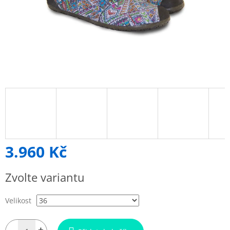
3.960 Kč
Měrná
Zvolte variantu
cena:
Velikost