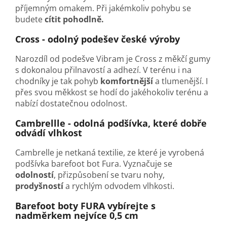
příjemným omakem. Při jakémkoliv pohybu se
budete
cítit pohodlně.
Cross - odolný podešev české výroby
Narozdíl od podešve Vibram je Cross z měkčí gumy
s dokonalou přilnavostí a adhezí. V terénu i na
chodníky je tak pohyb
komfortnější
a tlumenější. I
přes svou měkkost se hodí do jakéhokoliv terénu a
nabízí dostatečnou odolnost.
Cambrellle - odolná podšívka, které dobře
odvádí vlhkost
Cambrelle je netkaná textilie, ze které je vyrobená
podšívka barefoot bot Fura. Vyznačuje se
odolností
, přizpůsobení se tvaru nohy,
prodyšností
a rychlým odvodem vlhkosti.
Barefoot boty FURA vybírejte s
nadměrkem nejvíce 0,5 cm