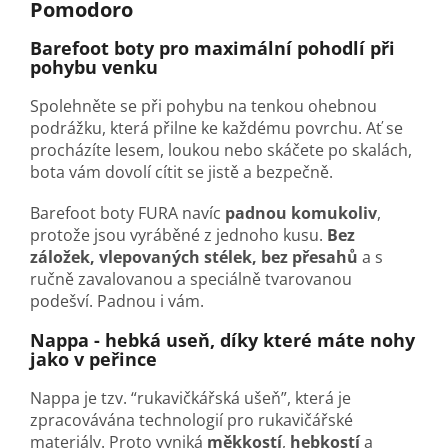
Pomodoro
Barefoot boty pro maximální pohodlí při
pohybu venku
Spolehněte se při pohybu na tenkou ohebnou
podrážku, která přilne ke každému povrchu. Ať se
procházíte lesem, loukou nebo skáčete po skalách,
bota vám dovolí cítit se jistě a bezpečně.
Barefoot boty FURA navíc
padnou komukoliv
,
protože jsou vyráběné z jednoho kusu.
Bez
záložek, vlepovaných stélek, bez přesahů
a s
ručně zavalovanou a speciálně tvarovanou
podešví. Padnou i vám.
Nappa - hebká useň, díky které máte nohy
jako v peřince
Nappa je tzv. “rukavičkářská ušeň”, která je
zpracovávána technologií pro rukavičářské
materiály. Proto vyniká
měkkostí
,
hebkostí
a