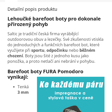
Detailní popis produktu
Lehoučké barefoot boty pro dokonale
přirozený pohyb
Saltic je tradiční česká firma vyrábějící
outdoorovou obuv a lezečky. Své zkušenosti vtiskla
do jednoduchých a funkčních barefoot bot, které
využijete při
sportu
,
odpočinku
nebo
běžném
chození
. Boty jsou šité z jednoho kusu jako
ponožka, a proto netlačí ani nebrání v pohybu.
Barefoot boty FURA Pomodoro
vynikají:
Tenká
3 mm