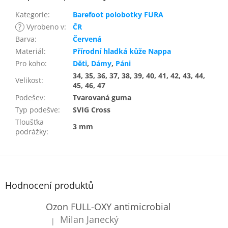
Kategorie
:
Barefoot polobotky FURA
?
Vyrobeno v
:
ČR
Barva
:
Červená
Materiál
:
Přírodní hladká kůže Nappa
Pro koho
:
Děti
,
Dámy
,
Páni
34, 35, 36, 37, 38, 39, 40, 41, 42, 43, 44,
Velikost
:
45, 46, 47
Podešev
:
Tvarovaná guma
Typ podešve
:
SVIG Cross
Tloušťka
3 mm
podrážky
:
Z
á
p
Hodnocení produktů
a
t
Ozon FULL-OXY antimicrobial
í
Milan Janecký
|
Hodnocení produktu je 5 z 5 hvězdiček.