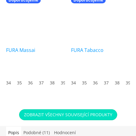
FURA Massai
FURA Tabacco
34
35
36
37
38
39
34
40
35
41
36
42
37
43
38
44
39
45
ZOBRAZIT VŠECHNY SOUVISEJÍCÍ PRODUKTY
Popis
Podobné (11)
Hodnocení