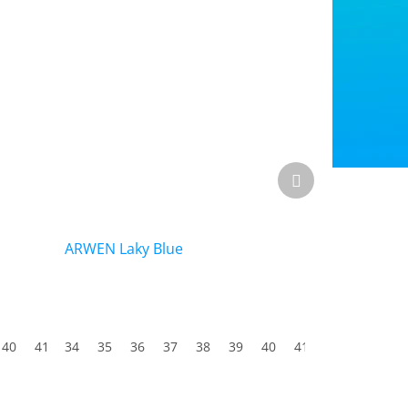
Další
produkt
ARWEN Laky Blue
40
41
34
42
35
43
36
44
37
45
38
39
40
41
42
43
44