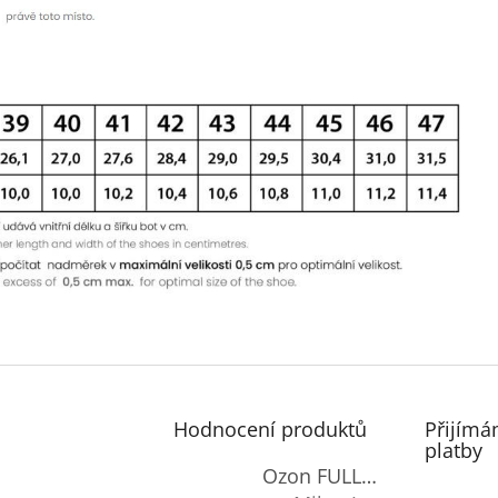
Hodnocení produktů
Přijímá
platby
Ozon FULL-OXY antimicrobial