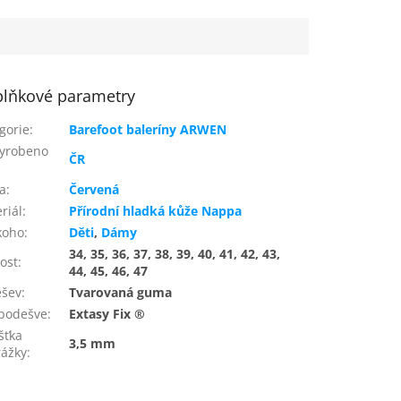
lňkové parametry
gorie
:
Barefoot baleríny ARWEN
yrobeno
ČR
a
:
Červená
riál
:
Přírodní hladká kůže Nappa
koho
:
Děti
,
Dámy
34, 35, 36, 37, 38, 39, 40, 41, 42, 43,
kost
:
44, 45, 46, 47
ešev
:
Tvarovaná guma
podešve
:
Extasy Fix ®
šťka
3,5 mm
ážky
: