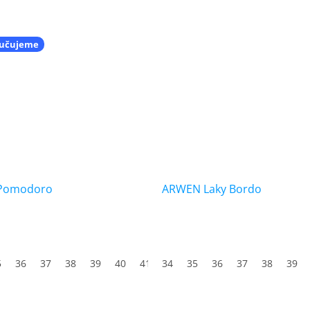
učujeme
Pomodoro
ARWEN Laky Bordo
5
3
36
44
37
45
38
46
39
47
40
41
34
42
35
43
36
44
37
45
38
46
39
47