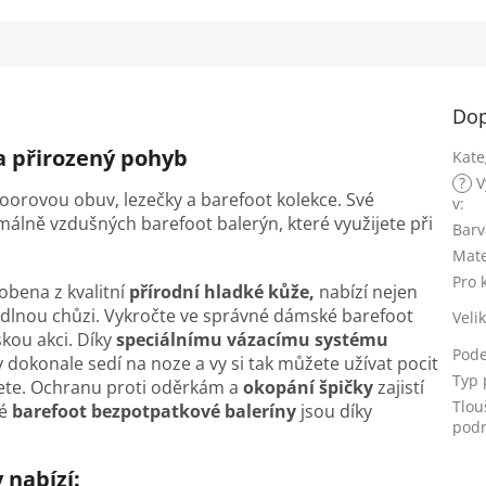
Dop
a přirozený pohyb
Kate
?
V
tdoorovou obuv, lezečky a barefoot kolekce. Své
v
:
álně vzdušných barefoot balerýn, které využijete při
Barv
Mate
Pro 
obena z kvalitní
přírodní hladké kůže,
nabízí nejen
hodlnou chůzi. Vykročte ve správné dámské barefoot
Veli
kou akci. Díky
speciálnímu vázacímu systému
Pod
dokonale sedí na noze a vy si tak můžete užívat pocit
Typ 
jete. Ochranu proti oděrkám a
okopání špičky
zajistí
Tlou
ké
barefoot bezpotpatkové baleríny
jsou díky
podr
 nabízí: