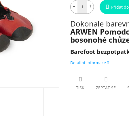
Přidat do
Dokonale barev
ARWEN Pomodoro
bosonohé chůze
Barefoot bezpotpat
Detailní informace
TISK
ZEPTAT SE