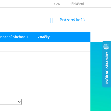
INFO O PRODUKTECH
OBCHODNÍ PODMÍNKY
CZK
Přihlášení
OCHRANA OSOB
NÁKUPNÍ
Prázdný košík
KOŠÍK
nocení obchodu
Značky