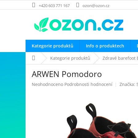
Přejít
+420 603 771 167
ozon@ozon.cz
na
obsah
Kategorie produktů
Info o produktech
Domů
Kategorie produktů
Zdravé barefoot 
ARWEN Pomodoro
Průměrné
Neohodnoceno
Podrobnosti hodnocení
Značka:
hodnocení
produktu
je
0,0
z
5
hvězdiček.