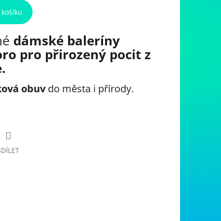
 košíku
né
dámské baleríny
 pro přirozený pocit z
.
ková obuv
do města i přírody.
SDÍLET