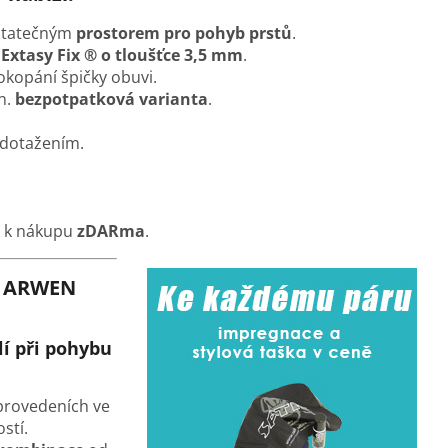
statečným
prostorem pro pohyb prstů
.
u
Extasy Fix ® o tloušťce 3,5 mm
.
kopání špičky obuvi.
n.
bezpotpatková varianta
.
 dotažením.
k k nákupu
zDARma
.
ín ARWEN
í při pohybu
provedeních ve
stí.