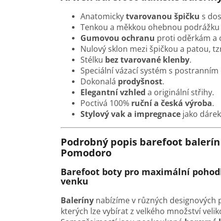
Anatomicky
tvarovanou špičku
s do
Tenkou a měkkou ohebnou podrážk
Gumovou ochranu
proti oděrkám a o
Nulový sklon mezi špičkou a patou, tz
Stélku
bez tvarované klenby
.
Speciální vázací systém
s postranním
Dokonalá
prodyšnost
.
Elegantní vzhled
a originální střihy.
Poctivá 100%
ruční a česká výroba
.
Stylový vak a impregnace
jako dáre
Podrobný popis barefoot baler
Pomodoro
Barefoot boty pro maximální pohodl
venku
Baleríny
nabízíme v různých designových 
kterých lze vybírat z velkého množství veliko