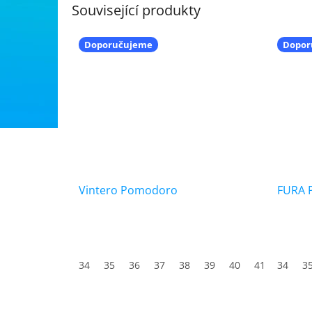
Související produkty
Doporučujeme
Dopor
Vintero Pomodoro
FURA 
34
35
36
37
38
39
40
41
34
42
3
4