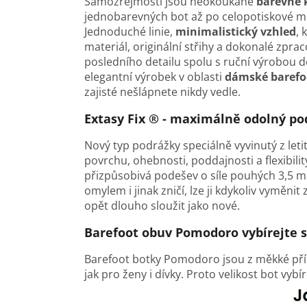
Samozřejmostí jsou neokoukané
barevné
jednobarevných bot až po celopotiskové mo
Jednoduché linie,
minimalistický vzhled
, 
materiál, originální střihy a dokonalé zpra
posledního detailu spolu s ruční výrobou dě
elegantní výrobek v oblasti
dámské barefo
zajisté nešlápnete nikdy vedle.
Extasy Fix ® - maximálně odolný po
Nový typ podrážky speciálně vyvinutý z leti
povrchu, ohebnosti, poddajnosti a flexibi
přizpůsobivá podešev o síle pouhých 3,5 
omylem i jinak zničí, lze ji kdykoliv vyměnit
opět dlouho sloužit jako nové.
Barefoot obuv
Pomodoro
vybírejte 
Barefoot botky
Pomodoro
jsou z měkké pří
jak pro ženy i dívky. Proto velikost bot vy