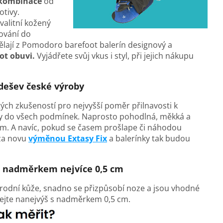
 kombinace
od
tivy.
kvalitní kožený
cování do
lají z
Pomodoro
barefoot balerín designový a
ot obuvi.
Vyjádřete svůj vkus i styl, při jejich nákupu
dešev české výroby
tých zkušeností pro nejvyšší poměr přilnavosti k
lity do všech podmínek. Naprosto pohodlná, měkká a
mm. A navíc, pokud se časem prošlape či náhodou
 za novu
výměnou Extasy Fix
a balerínky tak budou
s nadměrkem nejvíce 0,5 cm
rodní kůže, snadno se přizpůsobí noze a jsou vhodné
bírejte nanejvýš s nadměrkem 0,5 cm.