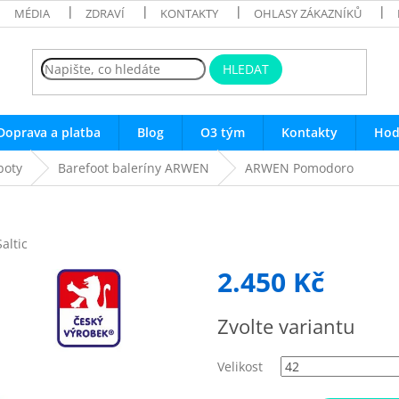
MÉDIA
ZDRAVÍ
KONTAKTY
OHLASY ZÁKAZNÍKŮ
HLEDAT
Doprava a platba
Blog
O3 tým
Kontakty
Hod
boty
Barefoot baleríny ARWEN
ARWEN Pomodoro
Saltic
2.450 Kč
Měrná
Zvolte variantu
cena:
Velikost