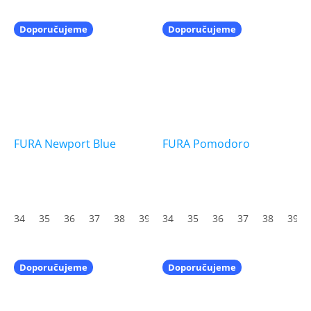
Doporučujeme
Doporučujeme
FURA Newport Blue
FURA Pomodoro
34
35
36
37
38
39
34
40
35
41
36
42
37
43
38
44
39
45
Doporučujeme
Doporučujeme