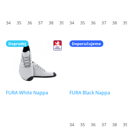
k
t
ů
34
35
36
37
38
39
34
40
35
41
36
42
37
43
38
44
39
45
Doprodej
Doporučujeme
FURA White Nappa
FURA Black Nappa
34
35
36
37
38
39