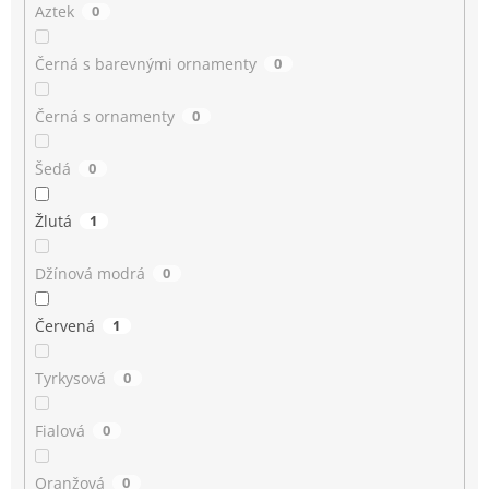
Aztek
0
Černá s barevnými ornamenty
0
Černá s ornamenty
0
Šedá
0
Žlutá
1
Džínová modrá
0
Červená
1
Tyrkysová
0
Fialová
0
Oranžová
0