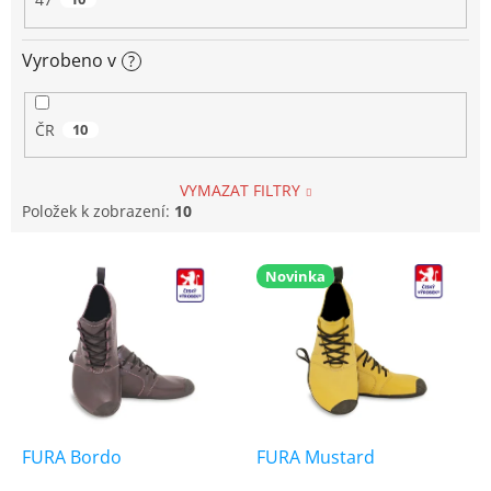
Vyrobeno v
?
ČR
10
VYMAZAT FILTRY
Položek k zobrazení:
10
V
Novinka
ý
p
i
s
p
r
o
d
FURA Bordo
FURA Mustard
u