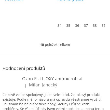
34
35
36
37
38
39
10
položek celkem
O
v
l
Z
á
á
d
p
Hodnocení produktů
a
a
c
t
Ozon FULL-OXY antimicrobial
í
í
p
Milan Janecký
|
Hodnocení produktu je 5 z 5 hvězdiček.
r
v
Celkově velice spokojený. Jsem velmi rád, že takový produkt
k
existuje. Podle mého názoru má opravdu všestranné využití.
y
Používám ho na diabetické nohy, klouby i různé kožní
v
problémy. Se všemi účinky jsem velmi spokojen a mohu tento