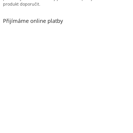
ý
produkt doporučit.
p
i
s
Přijímáme online platby
u