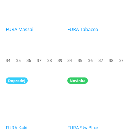
FURA Massai
FURA Tabacco
34
35
36
37
38
39
34
40
35
41
36
42
37
43
38
44
39
45
Doprodej
Novinka
FURA Kaki
FURA Sky Blue