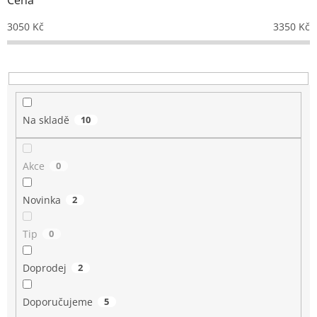
Cena
u
k
3050
Kč
3350
Kč
t
ů
Na skladě
10
Akce
0
Novinka
2
Tip
0
Doprodej
2
Doporučujeme
5