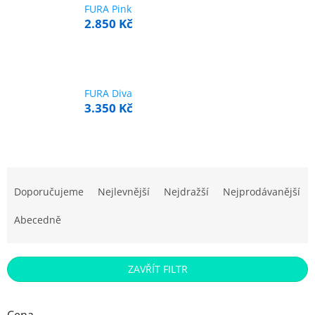
FURA Pink
2.850 Kč
FURA Diva
3.350 Kč
Ř
a
Doporučujeme
Nejlevnější
Nejdražší
Nejprodávanější
z
e
Abecedně
n
í
p
ZAVŘÍT FILTR
r
o
d