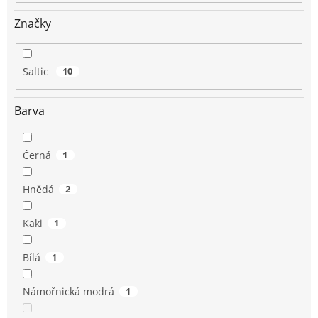
Značky
Saltic
10
Barva
Černá
1
Hnědá
2
Kaki
1
Bílá
1
Námořnická modrá
1