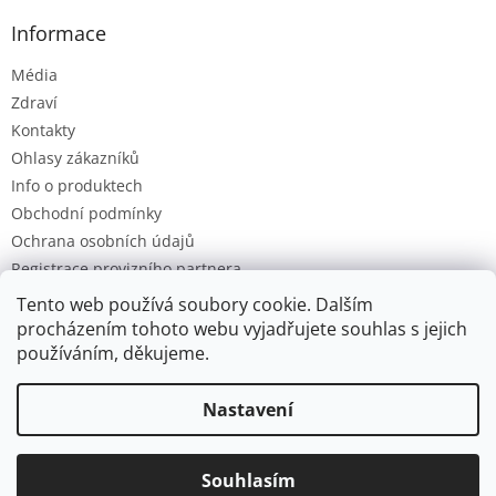
Informace
Média
Zdraví
Kontakty
Ohlasy zákazníků
Info o produktech
Obchodní podmínky
Ochrana osobních údajů
Registrace provizního partnera
Provizní systém
Tento web používá soubory cookie. Dalším
procházením tohoto webu vyjadřujete souhlas s jejich
používáním, děkujeme.
Vytvořil Shoptet
Nastavení
Ve dnech 4.-14.8. dobíjíme baterky. Všechny objednávky budou
Copyright 2026
Ozon.cz
. Všechna práva vyhrazena.
Upravit
postupně zpracovány po tomto datu. Děkujeme za laskavé
Souhlasím
nastavení cookies
pochopení a přejeme příjemné letní dny.