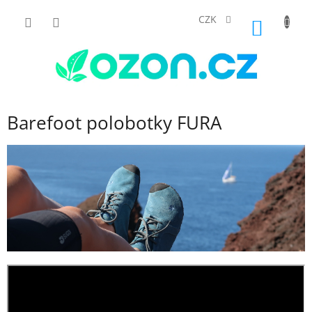
Přejít
na
CZK
NÁKUP
obsah
KOŠÍK
Barefoot polobotky FURA