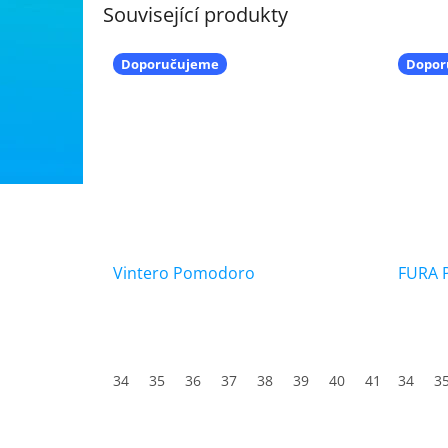
Související produkty
Doporučujeme
Dopor
Vintero Pomodoro
FURA 
34
35
36
37
38
39
40
41
34
42
3
4