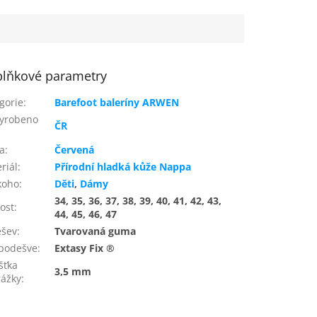
lňkové parametry
gorie
:
Barefoot baleríny ARWEN
yrobeno
ČR
a
:
Červená
riál
:
Přírodní hladká kůže Nappa
koho
:
Děti
,
Dámy
34, 35, 36, 37, 38, 39, 40, 41, 42, 43,
kost
:
44, 45, 46, 47
ešev
:
Tvarovaná guma
podešve
:
Extasy Fix ®
šťka
3,5 mm
ážky
: