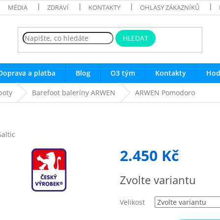
MÉDIA
ZDRAVÍ
KONTAKTY
OHLASY ZÁKAZNÍKŮ
HLEDAT
Doprava a platba
Blog
O3 tým
Kontakty
Hod
boty
Barefoot baleríny ARWEN
ARWEN Pomodoro
Saltic
2.450 Kč
Měrná
Zvolte variantu
cena:
Velikost