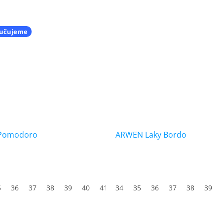
učujeme
Pomodoro
ARWEN Laky Bordo
5
3
36
44
37
45
38
46
39
47
40
41
34
42
35
43
36
44
37
45
38
46
39
47