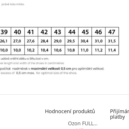
Hodnocení produktů
Přijímá
platby
Ozon FULL-OXY antimicrobial