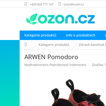
Přejít
+420 603 771 167
ozon@ozon.cz
na
obsah
Kategorie produktů
Info o produktech
Domů
Kategorie produktů
Zdravé barefoot 
ARWEN Pomodoro
Průměrné
Neohodnoceno
Podrobnosti hodnocení
Značka:
hodnocení
produktu
je
0,0
z
5
hvězdiček.