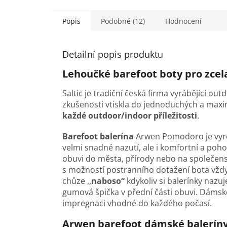
Popis
Podobné (12)
Hodnocení
Detailní popis produktu
Lehoučké barefoot boty pro zcel
Saltic je tradiční česká firma vyrábějící ou
zkušenosti vtiskla do jednoduchých a maxim
každé outdoor/indoor příležitosti
.
Barefoot balerína
Arwen P
omodoro
je vyr
velmi snadné nazutí, ale i komfortní a po
obuvi do města, přírody nebo na společens
s možností postranního dotažení bota vždy 
chůze ,,
naboso“
kdykoliv si balerínky nazu
gumová špička v přední části obuvi. Dáms
impregnaci vhodné do každého počasí.
Arwen barefoot dámské baleríny