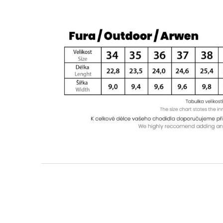
Z
á
p
a
t
í