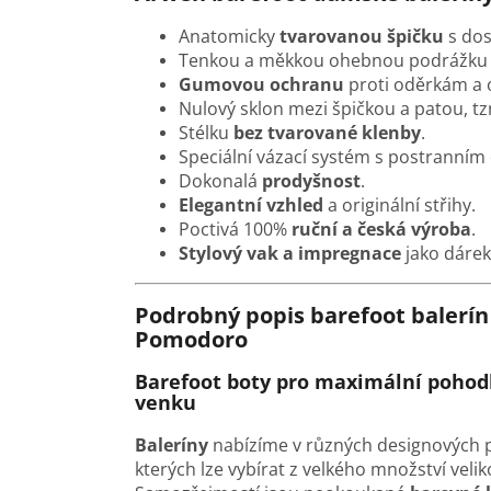
Anatomicky
tvarovanou špičku
s do
Tenkou a měkkou ohebnou podrážk
Gumovou ochranu
proti oděrkám a o
Nulový sklon mezi špičkou a patou, tz
Stélku
bez tvarované klenby
.
Speciální vázací systém
s postranním
Dokonalá
prodyšnost
.
Elegantní vzhled
a originální střihy.
Poctivá 100%
ruční a česká výroba
.
Stylový vak a impregnace
jako dáre
Podrobný popis barefoot baler
Pomodoro
Barefoot boty pro maximální pohodl
venku
Baleríny
nabízíme v různých designových 
kterých lze vybírat z velkého množství veliko