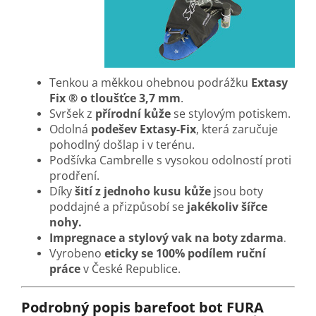
Tenkou a měkkou ohebnou podrážku
Extasy
Fix ® o tloušťce 3,7 mm
.
Svršek z
přírodní kůže
se stylovým potiskem.
Odolná
podešev Extasy-Fix
, která zaručuje
pohodlný došlap i v terénu.
Podšívka Cambrelle s vysokou odolností proti
prodření.
Díky
šití z jednoho kusu kůže
jsou boty
poddajné a přizpůsobí se
jakékoliv šířce
nohy.
Impregnace a stylový vak na boty zdarma
.
Vyrobeno
eticky se 100% podílem ruční
práce
v České Republice.
Podrobný popis barefoot bot FURA