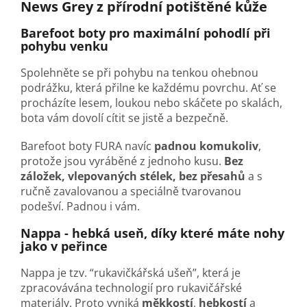
News Grey
z přírodní potištěné kůže
Barefoot boty pro maximální pohodlí při
pohybu venku
Spolehněte se při pohybu na tenkou ohebnou
podrážku, která přilne ke každému povrchu. Ať se
procházíte lesem, loukou nebo skáčete po skalách,
bota vám dovolí cítit se jistě a bezpečně.
Barefoot boty FURA navíc
padnou komukoliv
,
protože jsou vyráběné z jednoho kusu.
Bez
záložek, vlepovaných stélek, bez přesahů
a s
ručně zavalovanou a speciálně tvarovanou
podešví. Padnou i vám.
Nappa - hebká useň, díky které máte nohy
jako v peřince
Nappa je tzv. “rukavičkářská ušeň”, která je
zpracovávána technologií pro rukavičářské
materiály. Proto vyniká
měkkostí
,
hebkostí
a