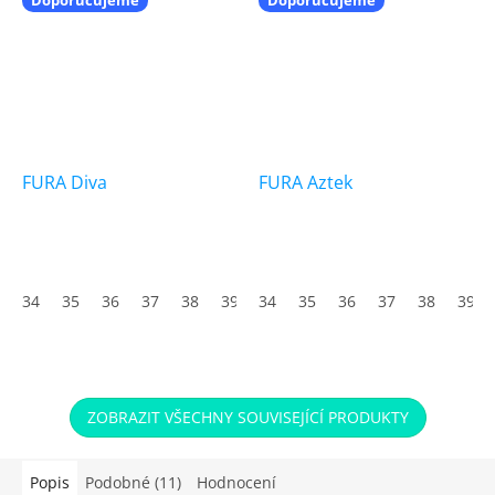
FURA Diva
FURA Aztek
Průměrné
hodnocení
produktu
34
35
36
37
38
39
34
40
35
41
36
42
37
43
38
44
39
45
je
5,0
z
5
hvězdiček.
ZOBRAZIT VŠECHNY SOUVISEJÍCÍ PRODUKTY
Popis
Podobné (11)
Hodnocení