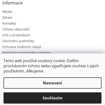
Informace
Média
Zdraví
Kontakty
Ohlasy zákazníků
Info o produktech
Obchodní podmínky
Ochrana osobních údajů
Registrace provizního partnera
Provizní systém
Tento web používá soubory cookie. Dalším
procházením tohoto webu vyjadřujete souhlas s jejich
používáním, děkujeme.
Vytvořil Shoptet
Nastavení
Ve dnech 4.-14.8. dobíjíme baterky. Všechny objednávky budou
Copyright 2026
Ozon.cz
. Všechna práva vyhrazena.
Upravit
postupně zpracovány po tomto datu. Děkujeme za laskavé
Souhlasím
nastavení cookies
pochopení a přejeme příjemné letní dny.