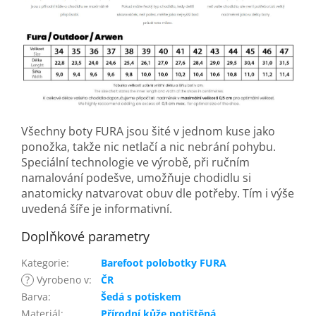
Všechny boty FURA jsou šité v jednom kuse jako
ponožka, takže nic netlačí a nic nebrání pohybu.
Speciální technologie ve výrobě, při ručním
namalování podešve, umožňuje chodidlu si
anatomicky natvarovat obuv dle potřeby. Tím i výše
uvedená šíře je informativní.
Doplňkové parametry
Kategorie
:
Barefoot polobotky FURA
?
Vyrobeno v
:
ČR
Barva
:
Šedá s potiskem
Materiál
:
Přírodní kůže potištěná