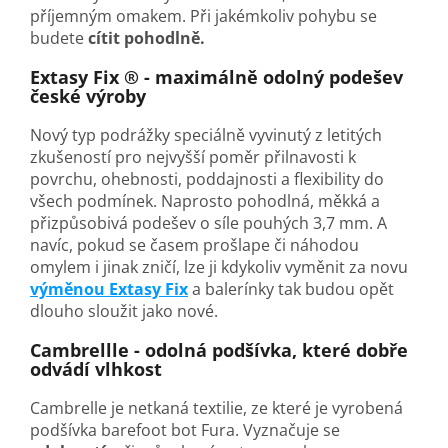
příjemným omakem. Při jakémkoliv pohybu se
budete
cítit pohodlně.
Extasy Fix ® - maximálně odolný podešev
české výroby
Nový typ podrážky speciálně vyvinutý z letitých
zkušeností pro nejvyšší poměr přilnavosti k
povrchu, ohebnosti, poddajnosti a flexibility do
všech podmínek. Naprosto pohodlná, měkká a
přizpůsobivá podešev o síle pouhých 3,7 mm. A
navíc, pokud se časem prošlape či náhodou
omylem i jinak zničí, lze ji kdykoliv vyměnit za novu
výměnou Extasy Fix
a balerínky tak budou opět
dlouho sloužit jako nové.
Cambrellle - odolná podšívka, které dobře
odvádí vlhkost
Cambrelle je netkaná textilie, ze které je vyrobená
podšívka barefoot bot Fura. Vyznačuje se