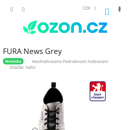
Přejít
na
CZK
NÁKUP
obsah
KOŠÍK
FURA News Grey
Průměrné
Neohodnoceno
Podrobnosti hodnocení
Novinka
hodnocení
Značka:
Saltic
produktu
je
0,0
z
5
hvězdiček.