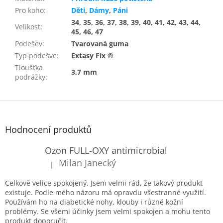
Pro koho
:
Děti
,
Dámy
,
Páni
34, 35, 36, 37, 38, 39, 40, 41, 42, 43, 44,
Velikost
:
45, 46, 47
Podešev
:
Tvarovaná guma
Typ podešve
:
Extasy Fix ®
Tloušťka
3,7 mm
podrážky
:
Z
á
p
Hodnocení produktů
a
t
Ozon FULL-OXY antimicrobial
í
Milan Janecký
|
Hodnocení produktu je 5 z 5 hvězdiček.
Celkově velice spokojený. Jsem velmi rád, že takový produkt
existuje. Podle mého názoru má opravdu všestranné využití.
Používám ho na diabetické nohy, klouby i různé kožní
problémy. Se všemi účinky jsem velmi spokojen a mohu tento
produkt doporučit.