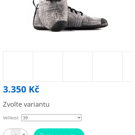
3.350 Kč
Měrná
Zvolte variantu
cena:
Velikost