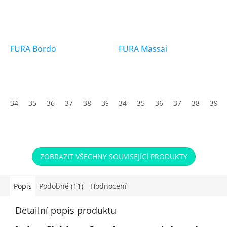
FURA Bordo
FURA Massai
34
35
36
37
38
39
34
40
35
41
36
42
37
43
38
44
39
45
ZOBRAZIT VŠECHNY SOUVISEJÍCÍ PRODUKTY
Popis
Podobné (11)
Hodnocení
Detailní popis produktu