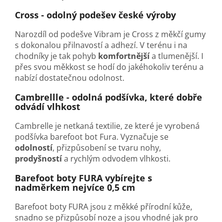
Cross - odolný podešev české výroby
Narozdíl od podešve Vibram je Cross z měkčí gumy
s dokonalou přilnavostí a adhezí. V terénu i na
chodníky je tak pohyb
komfortnější
a tlumenější. I
přes svou měkkost se hodí do jakéhokoliv terénu a
nabízí dostatečnou odolnost.
Cambrellle - odolná podšívka, které dobře
odvádí vlhkost
Cambrelle je netkaná textilie, ze které je vyrobená
podšívka barefoot bot Fura. Vyznačuje se
odolností
, přizpůsobení se tvaru nohy,
prodyšností
a rychlým odvodem vlhkosti.
Barefoot boty FURA vybírejte s
nadměrkem nejvíce 0,5 cm
Barefoot boty FURA jsou z měkké přírodní kůže,
snadno se přizpůsobí noze a jsou vhodné jak pro