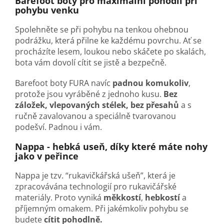
Barefoot boty pro maximální pohodlí při
pohybu venku
Spolehněte se při pohybu na tenkou ohebnou
podrážku, která přilne ke každému povrchu. Ať se
procházíte lesem, loukou nebo skáčete po skalách,
bota vám dovolí cítit se jistě a bezpečně.
Barefoot boty FURA navíc
padnou komukoliv
,
protože jsou vyráběné z jednoho kusu.
Bez
záložek, vlepovaných stélek, bez přesahů
a s
ručně zavalovanou a speciálně tvarovanou
podešví. Padnou i vám.
Nappa - hebká useň, díky které máte nohy
jako v peřince
Nappa je tzv. “rukavičkářská ušeň”, která je
zpracovávána technologií pro rukavičářské
materiály. Proto vyniká
měkkostí
,
hebkostí
a
příjemným omakem. Při jakémkoliv pohybu se
budete
cítit pohodlně.