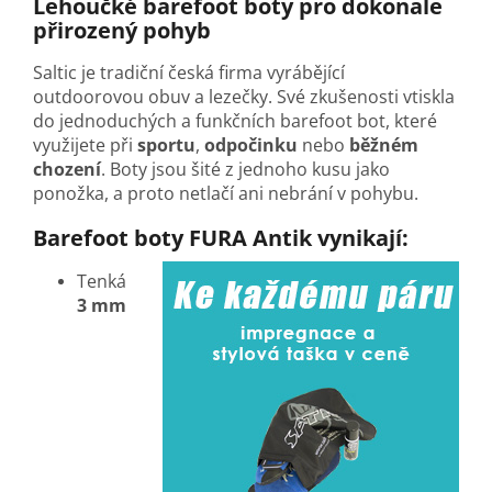
Lehoučké barefoot boty pro dokonale
přirozený pohyb
Saltic je tradiční česká firma vyrábějící
outdoorovou obuv a lezečky. Své zkušenosti vtiskla
do jednoduchých a funkčních barefoot bot, které
využijete při
sportu
,
odpočinku
nebo
běžném
chození
. Boty jsou šité z jednoho kusu jako
ponožka, a proto netlačí ani nebrání v pohybu.
Barefoot boty FURA Antik vynikají:
Tenká
3 mm