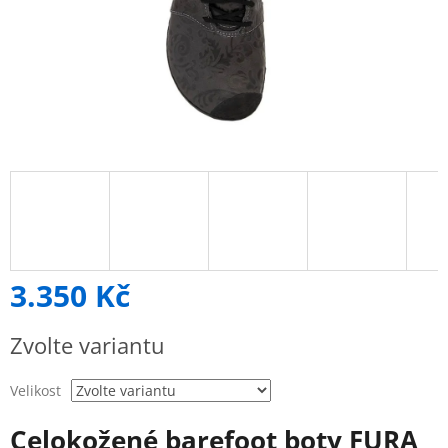
3.350 Kč
Měrná
Zvolte variantu
cena:
Velikost
Celokožené barefoot boty FURA