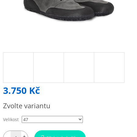
3.750 Kč
Měrná
Zvolte variantu
cena:
Velikost