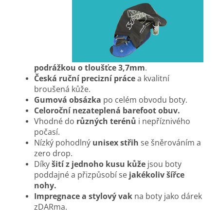
podrážkou o tloušťce 3,7mm
.
Česká ruční precizní práce
a kvalitní
broušená kůže.
Gumová obsázka
po celém obvodu boty.
Celoroční nezateplená barefoot obuv.
Vhodné do
různých terénů
i nepříznivého
počasí.
Nízký pohodlný
unisex střih
se šněrováním a
zero drop.
Díky
šití z jednoho kusu kůže
jsou boty
poddajné a přizpůsobí se
jakékoliv šířce
nohy.
Impregnace a stylový vak
na boty jako dárek
zDARma.