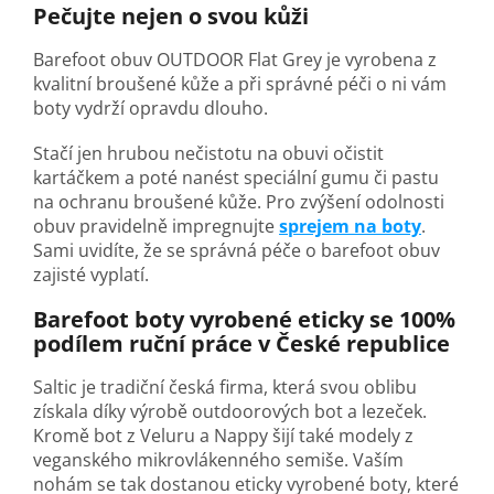
Pečujte nejen o svou kůži
Barefoot obuv OUTDOOR Flat Grey je vyrobena z
kvalitní broušené kůže a při správné péči o ni vám
boty vydrží opravdu dlouho.
Stačí jen hrubou nečistotu na obuvi očistit
kartáčkem a poté nanést speciální gumu či pastu
na ochranu broušené kůže. Pro zvýšení odolnosti
obuv pravidelně impregnujte
sprejem na boty
.
Sami uvidíte, že se správná péče o barefoot obuv
zajisté vyplatí.
Barefoot boty vyrobené eticky se 100%
podílem ruční práce v České republice
Saltic je tradiční česká firma, která svou oblibu
získala díky výrobě outdoorových bot a lezeček.
Kromě bot z Veluru a Nappy šijí také modely z
veganského mikrovlákenného semiše. Vaším
nohám se tak dostanou eticky vyrobené boty, které