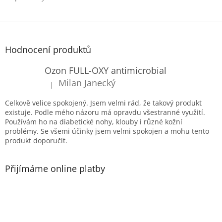
Z
á
p
Hodnocení produktů
a
t
Ozon FULL-OXY antimicrobial
í
Milan Janecký
|
Hodnocení produktu je 5 z 5 hvězdiček.
Celkově velice spokojený. Jsem velmi rád, že takový produkt
existuje. Podle mého názoru má opravdu všestranné využití.
Používám ho na diabetické nohy, klouby i různé kožní
problémy. Se všemi účinky jsem velmi spokojen a mohu tento
produkt doporučit.
Přijímáme online platby