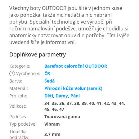
Všechny boty OUTDOOR jsou šité v jednom kuse
jako ponožka, takže nic netlačí a nic nebrání
pohybu. Speciální technologie ve výrobě, při
ručním namalování podešve, umožňuje chodidlu si
anatomicky natvarovat obuv dle potřeby. Tím i výše
uvedená šíře je informativní.
Doplňkové parametry
Kategorie
:
Barefoot celoroční OUTDOOR
?
Vyrobeno v
:
ČR
Barva
:
Šedá
Materiál
:
Přírodní kůže Velur (semiš)
Pro koho
:
Děti
,
Dámy
,
Páni
34, 35, 36, 37, 38, 39, 40, 41, 42, 43, 44,
Velikost
:
45, 46, 47
Podešev
:
Tvarovaná guma
Typ podešve
:
Vibram
Tloušťka
3,7 mm
podrážky
: