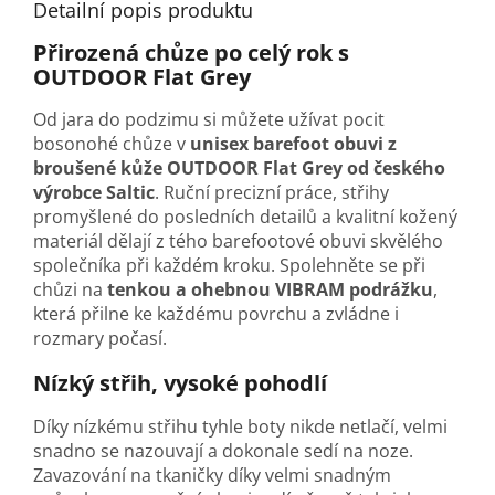
Detailní popis produktu
Přirozená chůze po celý rok s
OUTDOOR Flat Grey
Od jara do podzimu si můžete užívat pocit
bosonohé chůze v
unisex barefoot obuvi z
broušené kůže OUTDOOR Flat Grey od českého
výrobce Saltic
. Ruční precizní práce, střihy
promyšlené do posledních detailů a kvalitní kožený
materiál dělají z tého barefootové obuvi skvělého
společníka při každém kroku. Spolehněte se při
chůzi na
tenkou a ohebnou VIBRAM podrážku
,
která přilne ke každému povrchu a zvládne i
rozmary počasí.
Nízký střih, vysoké pohodlí
Díky nízkému střihu tyhle boty nikde netlačí, velmi
snadno se nazouvají a dokonale sedí na noze.
Zavazování na tkaničky díky velmi snadným