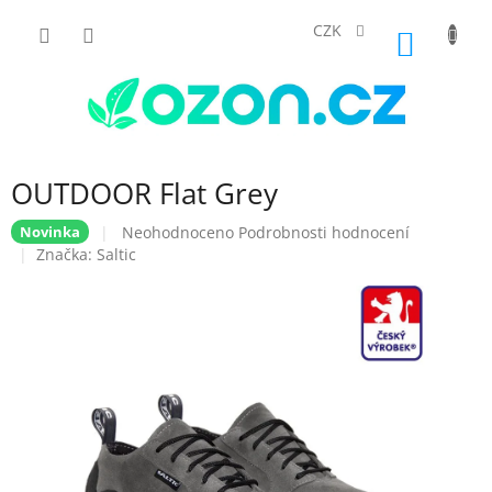
Přejít
na
CZK
NÁKUP
obsah
KOŠÍK
OUTDOOR Flat Grey
Průměrné
Neohodnoceno
Podrobnosti hodnocení
Novinka
hodnocení
Značka:
Saltic
produktu
je
0,0
z
5
hvězdiček.