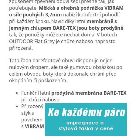
způsobem zpevnění obuvi sedí přesně tak, jak
potřebujete.
Měkká a ohebná podrážka VIBRAM
o síle pouhých 3,7mm
nabízí komfortní pohodlí
při každém kroku. Navíc díky letní
membráně s
jemným chlupem BARE-TEX
jsou boty prodyšné
tak, že ponožky můžete nechat doma. V botech
OUTDOOR Flat Grey je chůze naboso naprosto
přirozená.
Tato řada barefootové obuvi disponuje nejen
nulovým dropem, ale také gumovou obsázkou po
celém obvodu boty která dokonale chrání před
okopáním či poškozením.
Funkční letní
prodyšná membrána BARE-TEX
při chůzi naboso.
Přirozený
styk s
povchem
s
VIBRAM