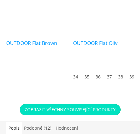
OUTDOOR Flat Brown
OUTDOOR Flat Oliv
Průměrné
hodnocení
produktu
34
35
36
37
38
39
je
5,0
z
5
hvězdiček.
ZOBRAZIT VŠECHNY SOUVISEJÍCÍ PRODUKTY
Popis
Podobné (12)
Hodnocení