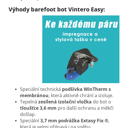
Výhody barefoot bot Vintero Easy:
Speciální technická
podšívka WinTherm s
membránou
, která aktivně chrání a izoluje.
Tepelná
zesílená izolační vložka
do bot o
tloušťce 3,6 mm
pro další ochranu a měkčí
došlap.
Speciální
3,7 mm podrážka Extasy Fix ®
,
která je
velmi přilnavá i na sněhu