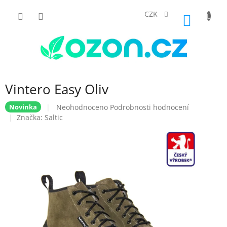
Přejít
na
CZK
NÁKUP
obsah
KOŠÍK
Vintero Easy Oliv
Průměrné
Neohodnoceno
Podrobnosti hodnocení
Novinka
hodnocení
Značka:
Saltic
produktu
je
0,0
z
5
hvězdiček.