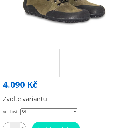
4.090 Kč
Měrná
Zvolte variantu
cena:
Velikost