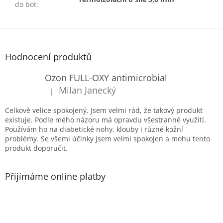
do bot
:
Z
á
p
Hodnocení produktů
a
t
Ozon FULL-OXY antimicrobial
í
Milan Janecký
|
Hodnocení produktu je 5 z 5 hvězdiček.
Celkově velice spokojený. Jsem velmi rád, že takový produkt
existuje. Podle mého názoru má opravdu všestranné využití.
Používám ho na diabetické nohy, klouby i různé kožní
problémy. Se všemi účinky jsem velmi spokojen a mohu tento
produkt doporučit.
Přijímáme online platby