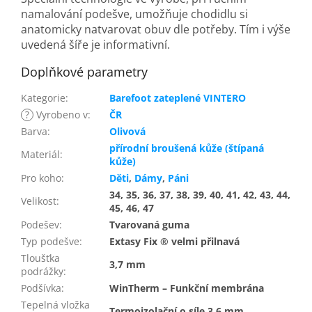
namalování podešve, umožňuje chodidlu si
anatomicky natvarovat obuv dle potřeby. Tím i výše
uvedená šíře je informativní.
Doplňkové parametry
Kategorie
:
Barefoot zateplené VINTERO
?
Vyrobeno v
:
ČR
Barva
:
Olivová
přírodní broušená kůže (štípaná
Materiál
:
kůže)
Pro koho
:
Děti
,
Dámy
,
Páni
34, 35, 36, 37, 38, 39, 40, 41, 42, 43, 44,
Velikost
:
45, 46, 47
Podešev
:
Tvarovaná guma
Typ podešve
:
Extasy Fix ® velmi přilnavá
Tloušťka
3,7 mm
podrážky
:
Podšívka
:
WinTherm – Funkční membrána
Tepelná vložka
Termoizolační o síle 3,6 mm