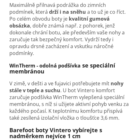
Maximálně přilnavá podrážka do zimních
podmínek, která
drží i na sněhu
a to už je co říct.
Po celém obvodu boty je
kvalitní gumová
obsázka
, dobře známá např. z pohorek, jenž
dokonale chrání botu, ale především vaše nohy a
zaručuje tak bezpečný komfort.
Vydrží tedy i
opravdu drsné zacházení a vskutku náročné
podmínky.
se speciální
WinTherm - odolná podšívka
membránou
V zimě, v dešti a ve fujavici potřebujete mít
nohy
stále v teple a suchu
. U bot Vintero komfort
zaručuje podšívka WinTherm vylepšená speciální
membránou, s níž si užijete aktivní pohyb venku za
každého počasí. K teplotnímu komfortu přispívá
také zesílená izolační vložka o tloušťce 3,6 mm.
Barefoot boty Vintero vybírejte s
nadměrkem nejvíce 1 cm