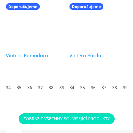
Doporučujeme
Doporučujeme
Vintero Pomodoro
Vintero Bordo
34
35
36
37
38
39
34
40
35
41
36
42
37
43
38
44
39
45
ZOBRAZIT VŠECHNY SOUVISEJÍCÍ PRODUKTY