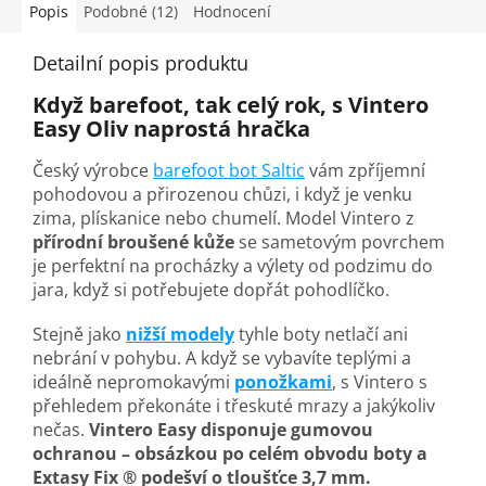
Popis
Podobné (12)
Hodnocení
Detailní popis produktu
Když barefoot, tak celý rok, s Vintero
Easy Oliv naprostá hračka
Český výrobce
barefoot bot Saltic
vám zpříjemní
pohodovou a přirozenou chůzi, i když je venku
zima, plískanice nebo chumelí. Model Vintero z
přírodní broušené kůže
se sametovým povrchem
je perfektní na procházky a výlety od podzimu do
jara, když si potřebujete dopřát pohodlíčko.
Stejně jako
nižší modely
tyhle boty netlačí ani
nebrání v pohybu. A když se vybavíte teplými a
ideálně nepromokavými
ponožkami
, s Vintero s
přehledem překonáte i třeskuté mrazy a jakýkoliv
nečas.
Vintero Easy disponuje gumovou
ochranou – obsázkou po celém obvodu boty a
Extasy Fix ® podešví o tloušťce 3,7 mm.