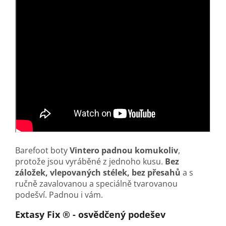
Barefoot boty
Vintero
padnou komukoliv
,
protože jsou vyráběné z jednoho kusu.
Bez
záložek, vlepovaných stélek, bez přesahů
a s
ručně zavalovanou a speciálně tvarovanou
podešví. Padnou i vám.
Extasy Fix ® - osvědčený podešev