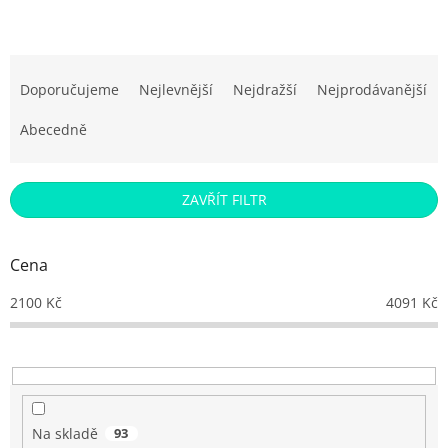
Ř
a
Doporučujeme
Nejlevnější
Nejdražší
Nejprodávanější
z
e
Abecedně
n
í
p
ZAVŘÍT FILTR
r
o
d
Cena
u
k
2100
Kč
4091
Kč
t
ů
Na skladě
93