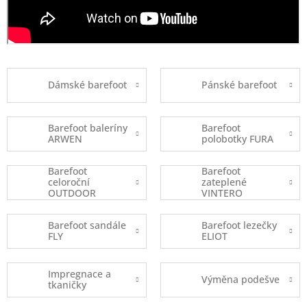
Dámské barefoot
Pánské barefoot
Barefoot baleríny
Barefoot
ARWEN
polobotky FURA
Barefoot
Barefoot
celoroční
zateplené
OUTDOOR
VINTERO
Barefoot sandále
Barefoot lezečky
FLY
ELIOT
Impregnace a
Výměna podešve
tkaničky