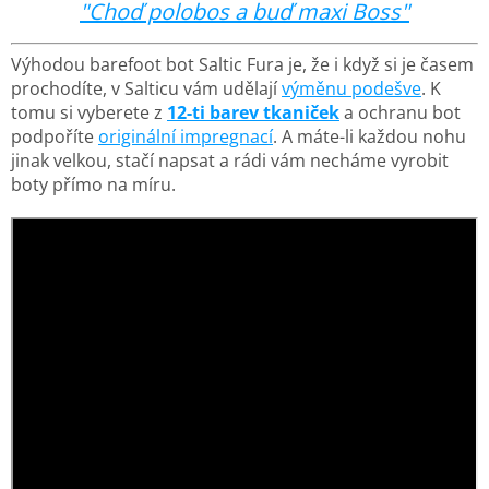
"Choď polobos a buď maxi Boss"
Výhodou barefoot bot Saltic Fura je, že i když si je časem
prochodíte, v Salticu vám udělají
výměnu podešve
. K
tomu si vyberete z
12-ti barev tkaniček
a ochranu bot
podpoříte
originální impregnací
. A máte-li každou nohu
jinak velkou, stačí napsat a rádi vám necháme vyrobit
boty přímo na míru.