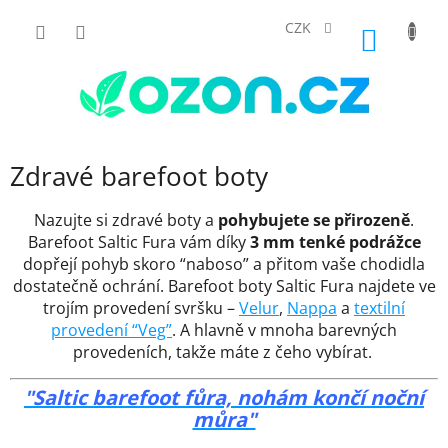
Přejít
na
CZK
NÁKUP
obsah
KOŠÍK
Zdravé barefoot boty
Nazujte si zdravé boty a
pohybujete se přirozeně
.
Barefoot Saltic Fura vám díky
3 mm tenké podrážce
dopřejí pohyb skoro “naboso” a přitom vaše chodidla
dostatečně ochrání. Barefoot boty Saltic Fura najdete ve
trojím provedení svršku
–
Velur
,
Nappa
a
textilní
provedení “Veg”
.
A hlavně v mnoha barevných
provedeních, takže máte z čeho vybírat.
"Saltic barefoot fůra, nohám končí noční
můra"