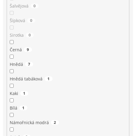
Šalvějová
0
Šípková
0
Sirotka
0
Černá
9
Hnědá
7
Hnědá tabáková
1
Kaki
1
Bílá
1
Námořnická modrá
2