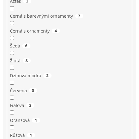
Aztek
3
Černá s barevnými ornamenty
7
Černá s ornamenty
4
Šedá
6
Žlutá
8
Džínová modrá
2
Červená
8
Fialová
2
Oranžová
1
Růžová
1