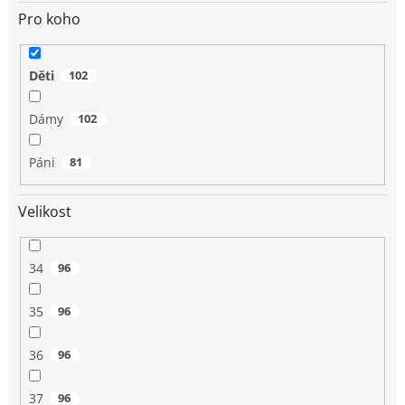
Pro koho
Děti
102
Dámy
102
Páni
81
Velikost
34
96
35
96
36
96
37
96