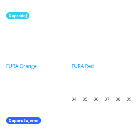
Doprodej
FURA Orange
FURA Red
Průměrné
hodnocení
produktu
34
35
36
37
38
39
je
5,0
z
5
Doporučujeme
hvězdiček.