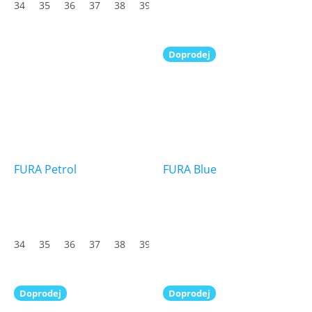
34
35
36
37
38
39
40
41
42
43
44
45
Doprodej
FURA Petrol
FURA Blue
34
35
36
37
38
39
40
41
42
43
44
45
Doprodej
Doprodej