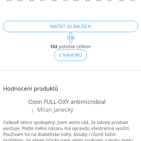
NAČÍST 20 DALŠÍCH
S
1
6
t
O
r
102
položek celkem
v
á
l
NAHORU
n
á
k
o
d
v
Z
a
á
c
á
n
í
p
í
Hodnocení produktů
p
a
r
t
Ozon FULL-OXY antimicrobial
v
í
k
Milan Janecký
|
Hodnocení produktu je 5 z 5 hvězdiček.
y
v
Celkově velice spokojený. Jsem velmi rád, že takový produkt
ý
existuje. Podle mého názoru má opravdu všestranné využití.
p
Používám ho na diabetické nohy, klouby i různé kožní
i
problémy. Se všemi účinky jsem velmi spokojen a mohu tento