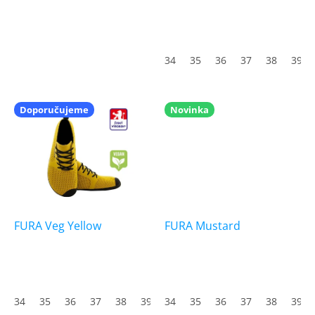
k
t
ů
34
35
36
37
38
39
Doporučujeme
Novinka
FURA Veg Yellow
FURA Mustard
34
35
36
37
38
39
34
40
35
41
36
42
37
43
38
44
39
45