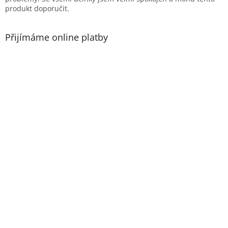
s
produkt doporučit.
u
Přijímáme online platby