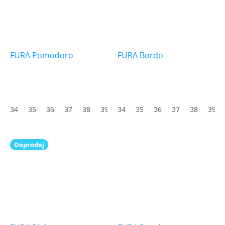
FURA Pomodoro
FURA Bordo
34
35
36
37
38
39
34
40
35
41
36
42
37
43
38
44
39
45
Doprodej