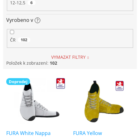
12-12,5
6
Vyrobeno v
?
ČR
102
VYMAZAT FILTRY
Položek k zobrazení:
102
V
Doprodej
ý
p
i
s
p
r
o
d
FURA White Nappa
FURA Yellow
u