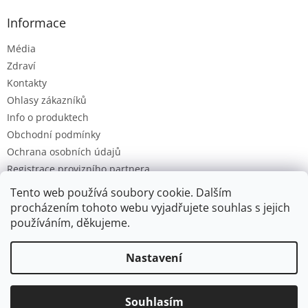
Informace
Média
Zdraví
Kontakty
Ohlasy zákazníků
Info o produktech
Obchodní podmínky
Ochrana osobních údajů
Registrace provizního partnera
Provizní systém
Tento web používá soubory cookie. Dalším
procházením tohoto webu vyjadřujete souhlas s jejich
používáním, děkujeme.
Vytvořil Shoptet
Nastavení
Ve dnech 4.-14.8. dobíjíme baterky. Všechny objednávky budou
Copyright 2026
Ozon.cz
. Všechna práva vyhrazena.
Upravit
postupně zpracovány po tomto datu. Děkujeme za laskavé
Souhlasím
nastavení cookies