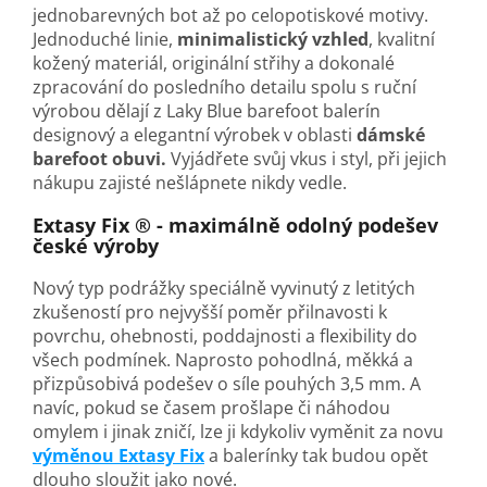
jednobarevných bot až po celopotiskové motivy.
Jednoduché linie,
minimalistický vzhled
, kvalitní
kožený materiál, originální střihy a dokonalé
zpracování do posledního detailu spolu s ruční
výrobou dělají z
Laky Blue
barefoot balerín
designový a elegantní výrobek v oblasti
dámské
barefoot obuvi.
Vyjádřete svůj vkus i styl, při jejich
nákupu zajisté nešlápnete nikdy vedle.
Extasy Fix ® - maximálně odolný podešev
české výroby
Nový typ podrážky speciálně vyvinutý z letitých
zkušeností pro nejvyšší poměr přilnavosti k
povrchu, ohebnosti, poddajnosti a flexibility do
všech podmínek. Naprosto pohodlná, měkká a
přizpůsobivá podešev o síle pouhých 3,5 mm. A
navíc, pokud se časem prošlape či náhodou
omylem i jinak zničí, lze ji kdykoliv vyměnit za novu
výměnou Extasy Fix
a balerínky tak budou opět
dlouho sloužit jako nové.