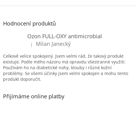
Z
á
p
Hodnocení produktů
a
t
Ozon FULL-OXY antimicrobial
í
Milan Janecký
|
Hodnocení produktu je 5 z 5 hvězdiček.
Celkově velice spokojený. Jsem velmi rád, že takový produkt
existuje. Podle mého názoru má opravdu všestranné využití.
Používám ho na diabetické nohy, klouby i různé kožní
problémy. Se všemi účinky jsem velmi spokojen a mohu tento
produkt doporučit.
Přijímáme online platby