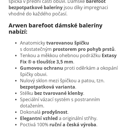
špička v přední části obuvi. Dámské
barefoot
bezpotpatkové baleríny
jsou díky impregnaci
vhodné do každého počasí.
Arwen barefoot dámské baleríny
nabízí:
Anatomicky
tvarovanou špičku
s dostatečným
prostorem pro pohyb prstů
.
Tenkou a měkkou ohebnou podrážku
Extasy
Fix ® o tloušťce 3,5 mm
.
Gumovou ochranu
proti oděrkám a okopání
špičky obuvi.
Nulový sklon mezi špičkou a patou, tzn.
bezpotpatková varianta
.
Stélku
bez tvarované klenby
.
Speciální vázací systém
s postranním
dotažením.
Dokonalá
prodyšnost
.
Elegantní vzhled
a originální střihy.
Poctivá 100%
ruční a česká výroba
.