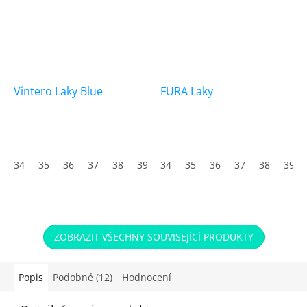
Vintero Laky Blue
FURA Laky
34
35
36
37
38
39
34
40
35
41
36
42
37
43
38
44
39
45
ZOBRAZIT VŠECHNY SOUVISEJÍCÍ PRODUKTY
Popis
Podobné (12)
Hodnocení