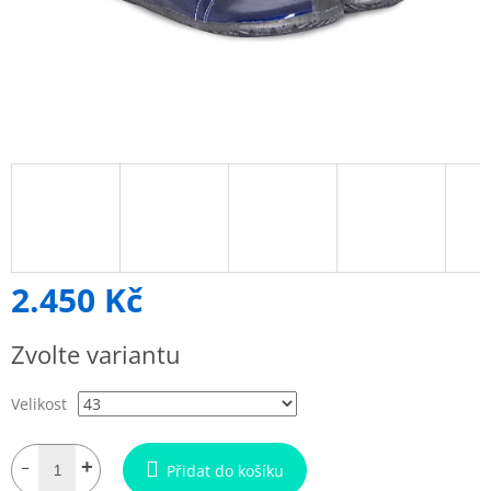
2.450 Kč
Měrná
Zvolte variantu
cena:
Velikost
Přidat do košíku