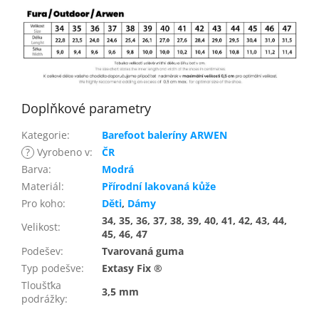
Doplňkové parametry
Kategorie
:
Barefoot baleríny ARWEN
?
Vyrobeno v
:
ČR
Barva
:
Modrá
Materiál
:
Přírodní lakovaná kůže
Pro koho
:
Děti
,
Dámy
34, 35, 36, 37, 38, 39, 40, 41, 42, 43, 44,
Velikost
:
45, 46, 47
Podešev
:
Tvarovaná guma
Typ podešve
:
Extasy Fix ®
Tloušťka
3,5 mm
podrážky
: