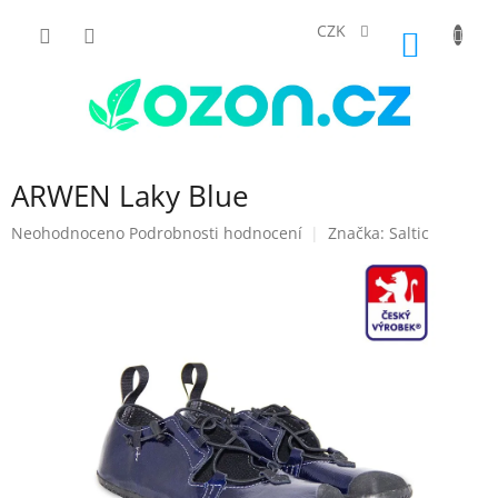
Přejít
na
CZK
NÁKUP
obsah
KOŠÍK
ARWEN Laky Blue
Průměrné
Neohodnoceno
Podrobnosti hodnocení
Značka:
Saltic
hodnocení
produktu
je
0,0
z
5
hvězdiček.