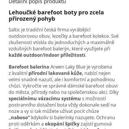
Detailní popis produktu
Lehoučké barefoot boty pro zcela
přirozený pohyb
Saltic je tradiční česká firma vyrábějící
outdoorovou obuv, lezečky a barefoot kolekce. Své
zkušenosti vtiskla do jednoduchých a maximálně
vzdušných barefoot balerýn, které využijete při
každé outdoor/indoor příležitosti
.
Barefoot balerína
Arwen
Laky Blue
je vyrobena
z kvalitní
přírodní lakované kůže,
nabízí nejen
velmi snadné nazutí, ale i komfortní a pohodlnou
chůzi. Vykročte ve správné dámské barefoot obuvi
do města, přírody nebo na společenskou akci. Díky
speciálnímu vázacímu systému
s možností
postranního dotažení bota vždy dokonale sedí na
noze a vy si tak můžete užívat pocit chůze
,,
naboso“
kdykoliv si balerínky nazujete. Ochranu
proti oděrkám a
okopání špičky
zajistí gumová