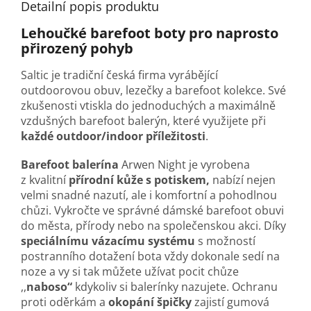
Detailní popis produktu
Lehoučké barefoot boty pro naprosto
přirozený pohyb
Saltic je tradiční česká firma vyrábějící
outdoorovou obuv, lezečky a barefoot kolekce. Své
zkušenosti vtiskla do jednoduchých a maximálně
vzdušných barefoot balerýn, které využijete při
každé outdoor/indoor příležitosti
.
Barefoot balerína
Arwen Night je vyrobena
z kvalitní
přírodní kůže s potiskem,
nabízí nejen
velmi snadné nazutí, ale i komfortní a pohodlnou
chůzi. Vykročte ve správné dámské barefoot obuvi
do města, přírody nebo na společenskou akci. Díky
speciálnímu vázacímu systému
s možností
postranního dotažení bota vždy dokonale sedí na
noze a vy si tak můžete užívat pocit chůze
,,
naboso“
kdykoliv si balerínky nazujete. Ochranu
proti oděrkám a
okopání špičky
zajistí gumová