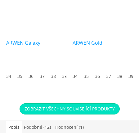
ARWEN Galaxy
ARWEN Gold
34
35
36
37
38
39
34
40
35
41
36
42
37
43
38
44
39
45
ZOBRAZIT VŠECHNY SOUVISEJÍCÍ PRODUKTY
Popis
Podobné (12)
Hodnocení (1)