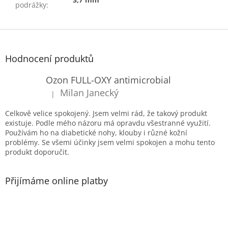
podrážky
:
Z
á
p
Hodnocení produktů
a
t
Ozon FULL-OXY antimicrobial
í
Milan Janecký
|
Hodnocení produktu je 5 z 5 hvězdiček.
Celkově velice spokojený. Jsem velmi rád, že takový produkt
existuje. Podle mého názoru má opravdu všestranné využití.
Používám ho na diabetické nohy, klouby i různé kožní
problémy. Se všemi účinky jsem velmi spokojen a mohu tento
produkt doporučit.
Přijímáme online platby