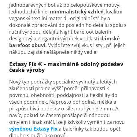
jednobarevných bot až po celopotiskové motivy.
Jednoduché linie,
minimalistický vzhled
, kvalitní
veganský textilní materiál, originální střihy a
dokonalé zpracování do posledního detailu spolu s
ruční výrobou dělají z
Night
barefoot balerín
designový a elegantní výrobek v oblasti
dámské
barefoot obuvi.
Vyjádřete svůj vkus i styl, při jejich
nákupu zajisté nešlápnete nikdy vedle.
Extasy Fix ® - maximálně odolný podešev
české výroby
Nový typ podrážky speciálně vyvinutý z letitých
zkušeností pro nejvyšší poměr přilnavosti k
povrchu, ohebnosti, poddajnosti a flexibility do
všech podmínek. Naprosto pohodlná, měkká a
přizpůsobivá podešev o síle pouhých 3,7 mm. A
navíc, pokud se časem prošlape či náhodou
omylem i jinak zničí, lze ji kdykoliv vyměnit za novu
výměnou Extasy Fix
a balerínky tak budou opět
dlouho sloužit jako nové.