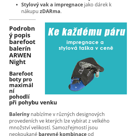
Stylový vak a impregnace
jako dárek k
nákupu
zDARma
.
Podrobn
ý popis
barefoot
balerín
ARWEN
Night
Barefoot
boty pro
maximál
ní
pohodlí
při pohybu venku
Baleríny
nabízíme v různých designových
provedeních ve kterých lze vybírat z velkého
množství velikostí. Samozřejmostí jsou
neokoukané
barevné kombinace
od