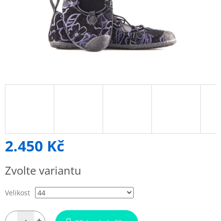
2.450 Kč
Měrná
Zvolte variantu
cena:
Velikost