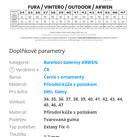
Doplňkové parametry
Kategorie
:
Barefoot baleríny ARWEN
?
Vyrobeno v
:
ČR
Barva
:
Černá s ornamenty
Materiál
:
Přírodní kůže s potiskem
Pro koho
:
Děti
,
Dámy
34, 35, 36, 37, 38, 39, 40, 41, 42, 43, 44,
Velikost
:
45, 46, 47
Materiál
:
Přírodní kůže s potiskem
Podešev
:
Tvarovaná guma
Typ podešve
:
Extasy Fix ®
Tloušťka
3,7 mm