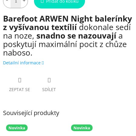
Přidat do košíku
Barefoot ARWEN Night balerínky
z vyšívanou textílií
dokonale sedí
na noze,
snadno se nazouvají
a
poskytují maximální pocit z chůze
naboso.
Detailní informace
ZEPTAT SE
SDÍLET
Související produkty
Novinka
Novinka