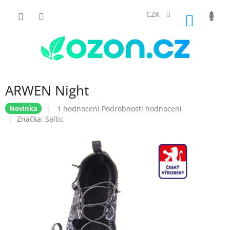
Přejít
na
CZK
NÁKUP
obsah
KOŠÍK
ARWEN Night
Průměrné
1 hodnocení
Podrobnosti hodnocení
Novinka
hodnocení
Značka:
Saltic
produktu
je
5,0
z
5
hvězdiček.