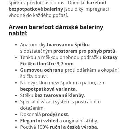
špička v přední části obuvi. Dámské
barefoot
bezpotpatkové baleríny
jsou díky impregnaci
vhodné do každého počasí.
Arwen barefoot dámské baleríny
nabízí:
Anatomicky
tvarovanou špičku
s dostatečným
prostorem pro pohyb prstů
.
Tenkou a měkkou ohebnou podrážku
Extasy
Fix ® o tloušťce 3,7 mm
.
Gumovou ochranu
proti oděrkám a okopání
špičky obuvi.
Nulový sklon mezi špičkou a patou, tzn.
bezpotpatková varianta
.
Stélku
bez tvarované klenby
.
Speciální vázací systém
s postranním
dotažením.
Dokonalá
prodyšnost
.
Elegantní vzhled
a originální střihy.
Poctivá 100%
ruční a česká výroba
.