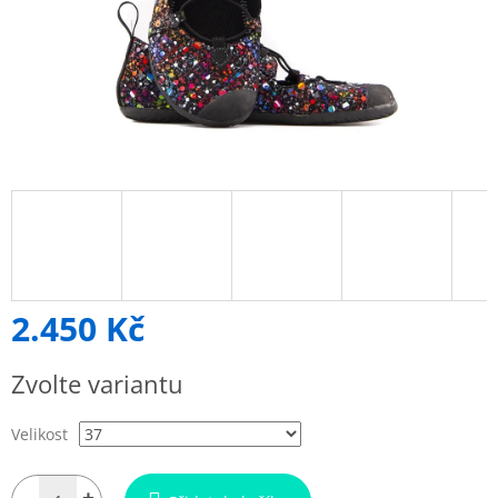
2.450 Kč
Měrná
Zvolte variantu
cena:
Velikost