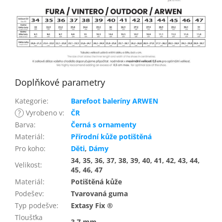
Doplňkové parametry
Kategorie
:
Barefoot baleríny ARWEN
?
Vyrobeno v
:
ČR
Barva
:
Černá s ornamenty
Materiál
:
Přírodní kůže potištěná
Pro koho
:
Děti
,
Dámy
34, 35, 36, 37, 38, 39, 40, 41, 42, 43, 44,
Velikost
:
45, 46, 47
Materiál
:
Potištěná kůže
Podešev
:
Tvarovaná guma
Typ podešve
:
Extasy Fix ®
Tloušťka
3,7 mm