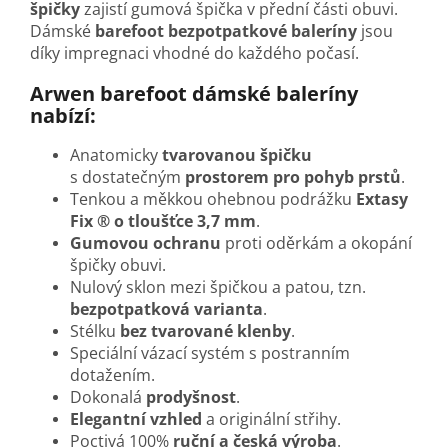
špičky
zajistí gumová špička v přední části obuvi.
Dámské
barefoot bezpotpatkové baleríny
jsou
díky impregnaci vhodné do každého počasí.
Arwen barefoot dámské baleríny
nabízí:
Anatomicky
tvarovanou špičku
s dostatečným
prostorem pro pohyb prstů
.
Tenkou a měkkou ohebnou podrážku
Extasy
Fix ® o tloušťce 3,7 mm
.
Gumovou ochranu
proti oděrkám a okopání
špičky obuvi.
Nulový sklon mezi špičkou a patou, tzn.
bezpotpatková varianta
.
Stélku
bez tvarované klenby
.
Speciální vázací systém
s postranním
dotažením.
Dokonalá
prodyšnost
.
Elegantní vzhled
a originální střihy.
Poctivá 100%
ruční a česká výroba
.