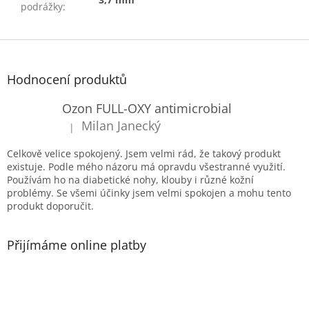
podrážky
:
Z
á
p
Hodnocení produktů
a
t
Ozon FULL-OXY antimicrobial
í
Milan Janecký
|
Hodnocení produktu je 5 z 5 hvězdiček.
Celkově velice spokojený. Jsem velmi rád, že takový produkt
existuje. Podle mého názoru má opravdu všestranné využití.
Používám ho na diabetické nohy, klouby i různé kožní
problémy. Se všemi účinky jsem velmi spokojen a mohu tento
produkt doporučit.
Přijímáme online platby