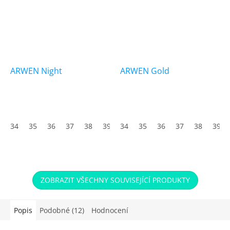
ARWEN Night
ARWEN Gold
Průměrné
hodnocení
produktu
34
35
36
37
38
39
34
40
35
41
36
42
37
43
38
44
39
45
je
5,0
z
5
hvězdiček.
ZOBRAZIT VŠECHNY SOUVISEJÍCÍ PRODUKTY
Popis
Podobné (12)
Hodnocení