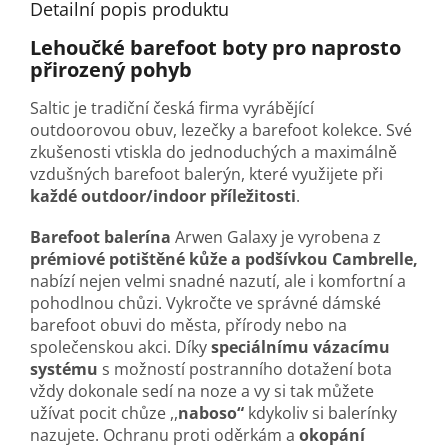
Detailní popis produktu
Lehoučké barefoot boty pro naprosto
přirozený pohyb
Saltic je tradiční česká firma vyrábějící
outdoorovou obuv, lezečky a barefoot kolekce. Své
zkušenosti vtiskla do jednoduchých a maximálně
vzdušných barefoot balerýn, které využijete při
každé outdoor/indoor příležitosti
.
Barefoot balerína
Arwen Galaxy je vyrobena z
prémiové potištěné kůže a
podšívkou Cambrelle
,
nabízí nejen velmi snadné nazutí, ale i komfortní a
pohodlnou chůzi. Vykročte ve správné dámské
barefoot obuvi do města, přírody nebo na
společenskou akci. Díky
speciálnímu vázacímu
systému
s možností postranního dotažení bota
vždy dokonale sedí na noze a vy si tak můžete
užívat pocit chůze ,,
naboso“
kdykoliv si balerínky
nazujete. Ochranu proti oděrkám a
okopání