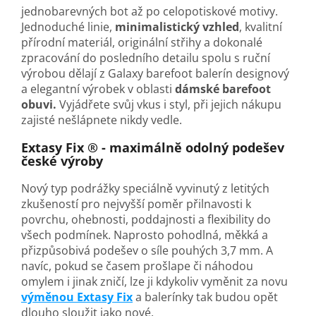
jednobarevných bot až po celopotiskové motivy.
Jednoduché linie,
minimalistický vzhled
, kvalitní
přírodní materiál, originální střihy a dokonalé
zpracování do posledního detailu spolu s ruční
výrobou dělají z
Galaxy
barefoot balerín designový
a elegantní výrobek v oblasti
dámské barefoot
obuvi.
Vyjádřete svůj vkus i styl, při jejich nákupu
zajisté nešlápnete nikdy vedle.
Extasy Fix ® - maximálně odolný podešev
české výroby
Nový typ podrážky speciálně vyvinutý z letitých
zkušeností pro nejvyšší poměr přilnavosti k
povrchu, ohebnosti, poddajnosti a flexibility do
všech podmínek. Naprosto pohodlná, měkká a
přizpůsobivá podešev o síle pouhých 3,7 mm. A
navíc, pokud se časem prošlape či náhodou
omylem i jinak zničí, lze ji kdykoliv vyměnit za novu
výměnou Extasy Fix
a balerínky tak budou opět
dlouho sloužit jako nové.