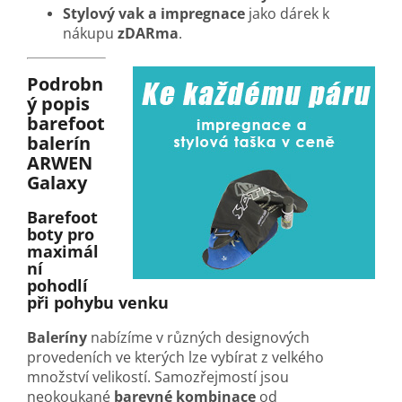
Stylový vak a impregnace
jako dárek k
nákupu
zDARma
.
Podrobn
ý popis
barefoot
balerín
ARWEN
Galaxy
Barefoot
boty pro
maximál
ní
pohodlí
při pohybu venku
Baleríny
nabízíme v různých designových
provedeních ve kterých lze vybírat z velkého
množství velikostí. Samozřejmostí jsou
neokoukané
barevné kombinace
od