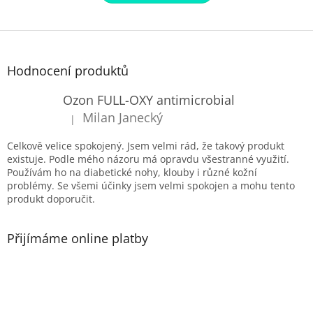
Z
á
p
Hodnocení produktů
a
t
Ozon FULL-OXY antimicrobial
í
Milan Janecký
|
Hodnocení produktu je 5 z 5 hvězdiček.
Celkově velice spokojený. Jsem velmi rád, že takový produkt
existuje. Podle mého názoru má opravdu všestranné využití.
Používám ho na diabetické nohy, klouby i různé kožní
problémy. Se všemi účinky jsem velmi spokojen a mohu tento
produkt doporučit.
Přijímáme online platby