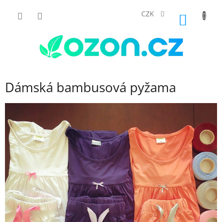
Přejít
na
CZK
NÁKUP
obsah
KOŠÍK
Dámská bambusová pyžama