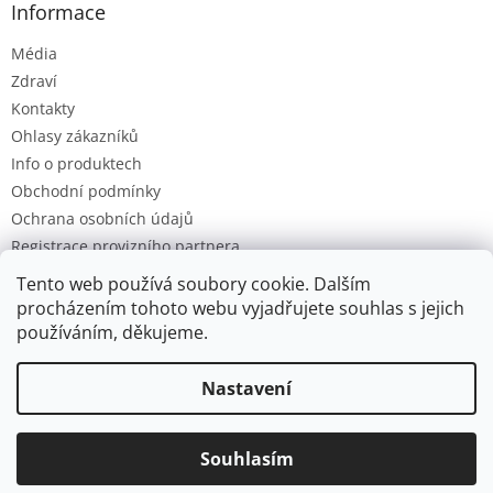
Informace
Média
Zdraví
Kontakty
Ohlasy zákazníků
Info o produktech
Obchodní podmínky
Ochrana osobních údajů
Registrace provizního partnera
Provizní systém
Tento web používá soubory cookie. Dalším
procházením tohoto webu vyjadřujete souhlas s jejich
používáním, děkujeme.
Vytvořil Shoptet
Nastavení
Ve dnech 4.-14.8. dobíjíme baterky. Všechny objednávky budou
Copyright 2026
Ozon.cz
. Všechna práva vyhrazena.
Upravit
postupně zpracovány po tomto datu. Děkujeme za laskavé
Souhlasím
nastavení cookies
pochopení a přejeme příjemné letní dny.