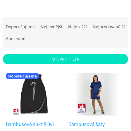
Ř
a
Doporučujeme
Nejlevnější
Nejdražší
Nejprodávanější
z
e
Abecedně
n
í
p
OTEVŘÍT FILTR
r
o
V
d
Doporučujeme
ý
u
p
k
i
t
s
ů
p
r
o
d
Bambusová sukně 3v1
Bambusová šaty
u