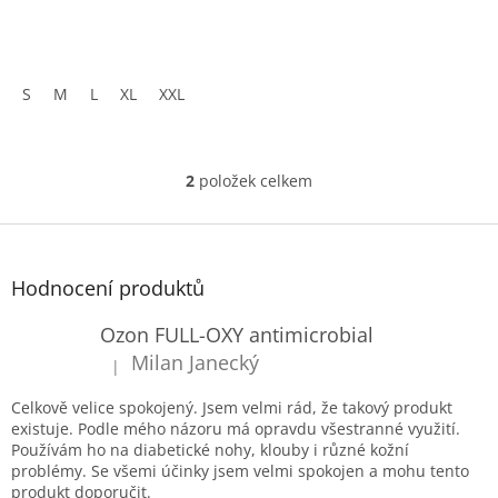
k
t
ů
S
M
L
XL
XXL
2
položek celkem
O
v
l
Z
á
á
d
p
Hodnocení produktů
a
a
c
t
Ozon FULL-OXY antimicrobial
í
í
p
Milan Janecký
|
Hodnocení produktu je 5 z 5 hvězdiček.
r
v
Celkově velice spokojený. Jsem velmi rád, že takový produkt
k
existuje. Podle mého názoru má opravdu všestranné využití.
y
Používám ho na diabetické nohy, klouby i různé kožní
v
problémy. Se všemi účinky jsem velmi spokojen a mohu tento
ý
produkt doporučit.