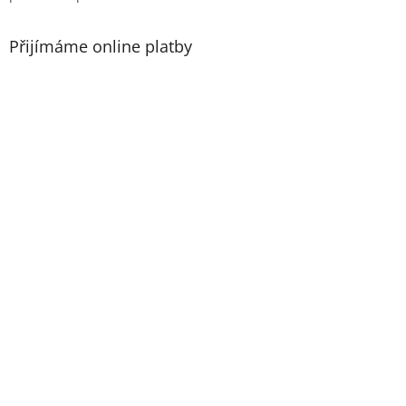
p
i
s
Přijímáme online platby
u