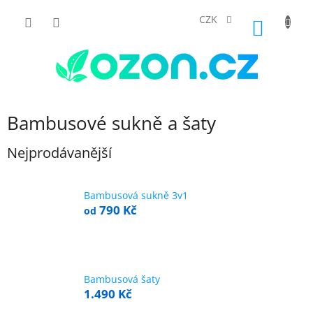
Přejít
na
CZK
NÁKUP
obsah
KOŠÍK
Bambusové sukně a šaty
Nejprodávanější
Bambusová sukně 3v1
790 Kč
od
Bambusová šaty
1.490 Kč