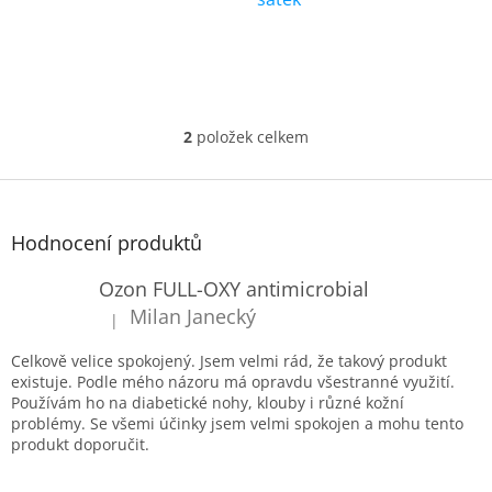
k
t
ů
2
položek celkem
O
v
l
Z
á
á
d
p
Hodnocení produktů
a
a
c
t
Ozon FULL-OXY antimicrobial
í
í
p
Milan Janecký
|
Hodnocení produktu je 5 z 5 hvězdiček.
r
v
Celkově velice spokojený. Jsem velmi rád, že takový produkt
k
existuje. Podle mého názoru má opravdu všestranné využití.
y
Používám ho na diabetické nohy, klouby i různé kožní
v
problémy. Se všemi účinky jsem velmi spokojen a mohu tento
ý
produkt doporučit.
p
i