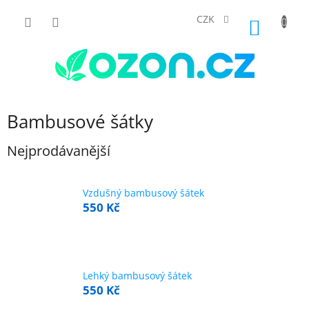
Přejít
na
CZK
NÁKUP
obsah
KOŠÍK
Bambusové šátky
Nejprodávanější
Vzdušný bambusový šátek
550 Kč
Lehký bambusový šátek
550 Kč