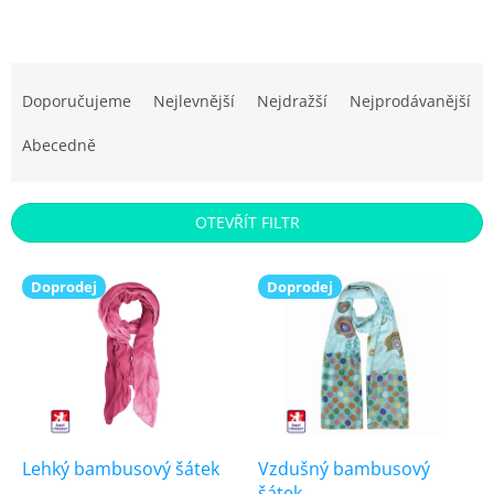
Ř
a
Doporučujeme
Nejlevnější
Nejdražší
Nejprodávanější
z
e
Abecedně
n
í
p
OTEVŘÍT FILTR
r
o
V
d
Doprodej
Doprodej
ý
u
p
k
i
t
s
ů
p
r
o
d
Lehký bambusový šátek
Vzdušný bambusový
u
šátek