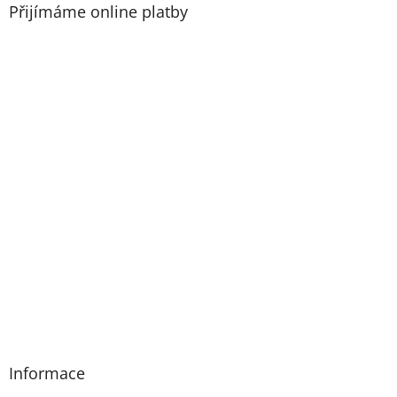
s
Přijímáme online platby
u
Informace