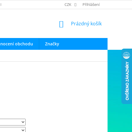
INFO O PRODUKTECH
OBCHODNÍ PODMÍNKY
CZK
Přihlášení
OCHRANA OSOB
NÁKUPNÍ
Prázdný košík
KOŠÍK
nocení obchodu
Značky