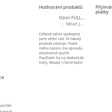
Hodnocení produktů
Přijímá
platby
Ozon FULL-OXY antimicrobial
Milan Janecký
|
Hodnocení produktu je 5 z 5 hv
Celkově velice spokojený.
Jsem velmi rád, že takový
produkt existuje. Podle
mého názoru má opravdu
všestranné využití.
Používám ho na diabetické
nohy, klouby i různé kožní
problémy. Se všemi účinky
jsem velmi spokojen a
ce
mohu tento produkt
doporučit.
kazníků
duktech