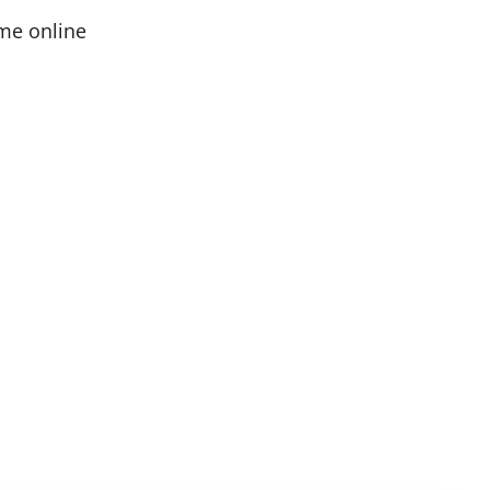
me online
ězdiček.