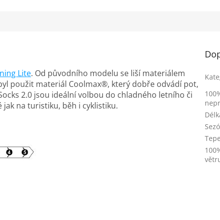
Dop
ning Lite
. Od původního modelu se liší materiálem
Kate
byl použit materiál Coolmax®, který dobře odvádí pot,
100
 Socks 2.0 jsou ideální volbou do chladného letního či
nep
jak na turistiku, běh i cyklistiku.
Délk
Sez
Tepe
100
větr