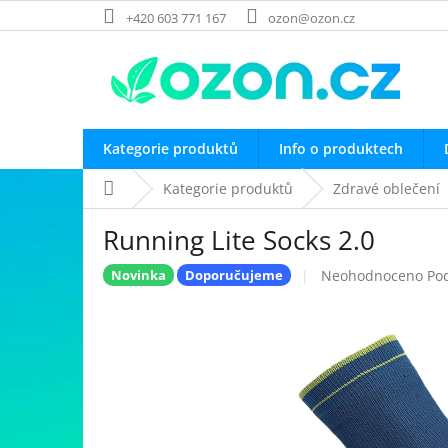
Přejít
+420 603 771 167
ozon@ozon.cz
na
obsah
Kategorie produktů
Info o produktech
Domů
Kategorie produktů
Zdravé oblečení
Running Lite Socks 2.0
Průměrné
Neohodnoceno
Po
Novinka
Doporučujeme
hodnocení
produktu
je
0,0
z
5
hvězdiček.