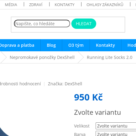
MÉDIA
ZDRAVÍ
KONTAKTY
OHLASY ZÁKAZNÍKŮ
HLEDAT
Doprava a platba
Blog
O3 tým
Kontakty
Hod
Nepromokavé ponožky DexShell
Running Lite Socks 2.0
drobnosti hodnocení
Značka:
DexShell
950 Kč
Měrná
Zvolte variantu
cena:
Velikost
Barva