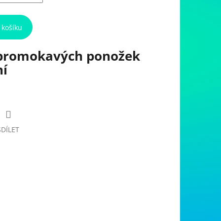
 košíku
promokavých ponožek
ní
SDÍLET