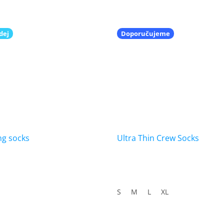
dej
Doporučujeme
g socks
Ultra Thin Crew Socks
S
M
L
XL