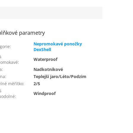
lňkové parametry
Nepromokavé ponožky
gorie
:
DexShell
%
Waterproof
romokavé
:
a
:
Nadkotníkové
óna
:
Teplejší jaro/Léto/Podzim
lné měřítko
:
2/5
%
Windproof
uodolné
: