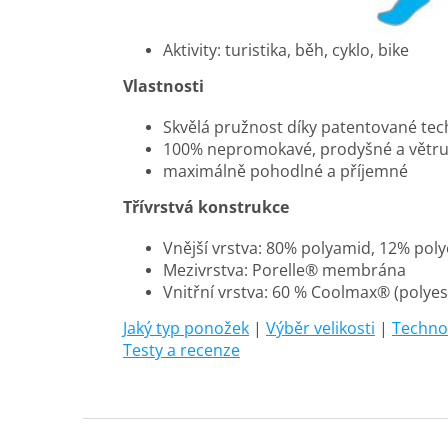
Aktivity: turistika, běh, cyklo, bike
Vlastnosti
Skvělá pružnost díky patentované tec
100% nepromokavé, prodyšné a větr
maximálně pohodlné a příjemné
Třívrstvá konstrukce
Vnější vrstva: 80% polyamid, 12% poly
Mezivrstva: Porelle® membrána
Vnitřní vrstva:
60 % Coolmax® (polyest
Jaký typ ponožek
|
Výběr velikosti
|
Techno
Testy a recenze
Z