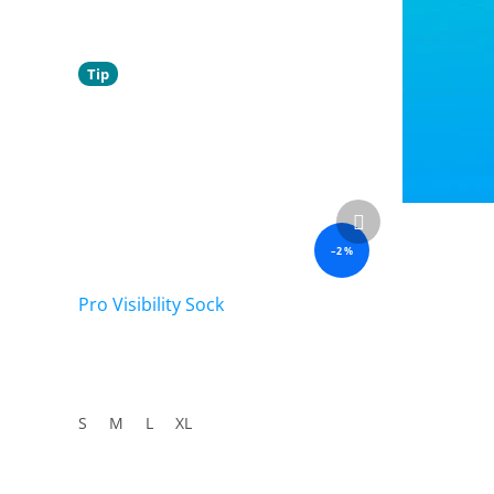
Tip
Další
produkt
–2 %
Pro Visibility Sock
S
M
L
XL