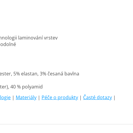
hnologii laminování vrstev
uodolné
ester, 5% elastan, 3% česaná bavlna
er), 40 % polyamid
logie
|
Materiály
|
Péče o produkty
|
Časté dotazy
|