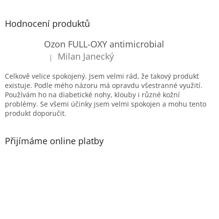
á
p
Hodnocení produktů
a
t
Ozon FULL-OXY antimicrobial
í
Milan Janecký
|
Hodnocení produktu je 5 z 5 hvězdiček.
Celkově velice spokojený. Jsem velmi rád, že takový produkt
existuje. Podle mého názoru má opravdu všestranné využití.
Používám ho na diabetické nohy, klouby i různé kožní
problémy. Se všemi účinky jsem velmi spokojen a mohu tento
produkt doporučit.
Přijímáme online platby