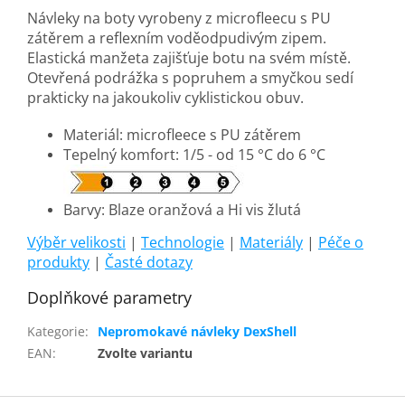
Návleky na boty vyrobeny z microfleecu s PU
zátěrem a reflexním voděodpudivým zipem.
Elastická manžeta zajišťuje botu na svém místě.
Otevřená podrážka s popruhem a smyčkou sedí
prakticky na jakoukoliv cyklistickou obuv.
Materiál: microfleece s PU zátěrem
Tepelný komfort: 1/5 - od 15 °C do 6 °C
Barvy: Blaze oranžová a Hi vis žlutá
Výběr velikosti
|
Technologie
|
Materiály
|
Péče o
produkty
|
Časté dotazy
Doplňkové parametry
Kategorie
:
Nepromokavé návleky DexShell
EAN
:
Zvolte variantu
Z