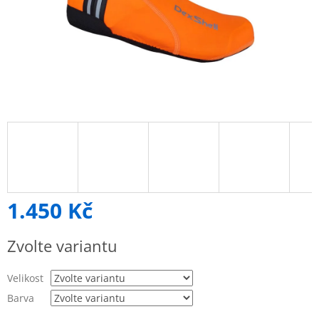
1.450 Kč
Měrná
Zvolte variantu
cena:
Velikost
Barva