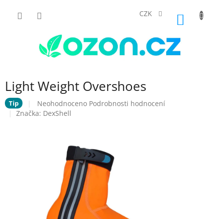
Přejít
na
CZK
NÁKUP
obsah
KOŠÍK
Light Weight Overshoes
Průměrné
Neohodnoceno
Podrobnosti hodnocení
Tip
hodnocení
Značka:
DexShell
produktu
je
0,0
z
5
hvězdiček.