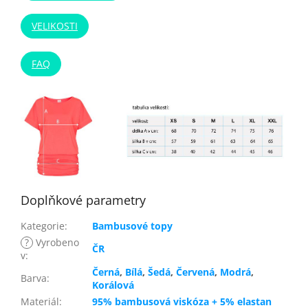
VELIKOSTI
FAQ
Doplňkové parametry
Kategorie
:
Bambusové topy
?
Vyrobeno
ČR
v
:
Černá
,
Bílá
,
Šedá
,
Červená
,
Modrá
,
Barva
:
Korálová
Materiál
:
95% bambusová viskóza + 5% elastan