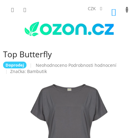
Přejít
na
CZK
NÁKUP
obsah
KOŠÍK
Top Butterfly
Průměrné
Neohodnoceno
Podrobnosti hodnocení
Doprodej
hodnocení
Značka:
Bambutik
produktu
je
0,0
z
5
hvězdiček.