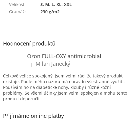
Velikost
:
S, M, L, XL, XXL
Gramáž
:
230 g/m2
Z
á
p
Hodnocení produktů
a
t
Ozon FULL-OXY antimicrobial
í
Milan Janecký
|
Hodnocení produktu je 5 z 5 hvězdiček.
Celkově velice spokojený. Jsem velmi rád, že takový produkt
existuje. Podle mého názoru má opravdu všestranné využití.
Používám ho na diabetické nohy, klouby i různé kožní
problémy. Se všemi účinky jsem velmi spokojen a mohu tento
produkt doporučit.
Přijímáme online platby