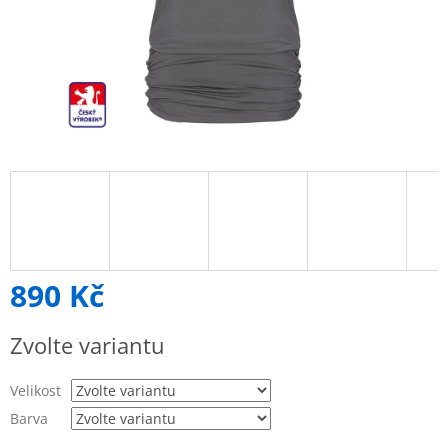
890 Kč
Měrná
Zvolte variantu
cena:
Velikost
Barva