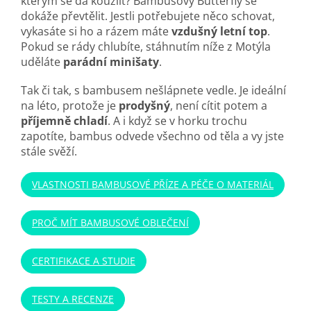
kterým se dá kouzlit? Bambusový Butterfly se
dokáže převtělit. Jestli potřebujete něco schovat,
vykasáte si ho a rázem máte
vzdušný letní top
.
Pokud se rády chlubíte, stáhnutím níže z Motýla
uděláte
parádní minišaty
.
Tak či tak, s bambusem nešlápnete vedle. Je ideální
na léto, protože je
prodyšný
, není cítit potem a
příjemně chladí
. A i když se v horku trochu
zapotíte, bambus odvede všechno od těla a vy jste
stále svěží.
VLASTNOSTI BAMBUSOVÉ PŘÍZE A PÉČE O MATERIÁL
PROČ MÍT BAMBUSOVÉ OBLEČENÍ
CERTIFIKACE A STUDIE
TESTY A RECENZE