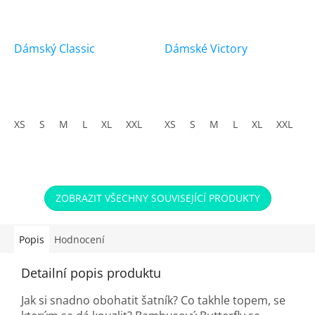
Dámský Classic
Dámské Victory
XS
S
M
L
XL
XXL
XS
S
M
L
XL
XXL
ZOBRAZIT VŠECHNY SOUVISEJÍCÍ PRODUKTY
Popis
Hodnocení
Detailní popis produktu
Jak si snadno obohatit šatník? Co takhle topem, se